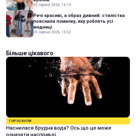
05 серпня 2026, 16:19
Речі красиві, а образ дивний: стилістка
пояснила помилку, яку роблять усі
модниці
05 серпня 2026, 15:52
Більше цікавого
ГОРОСКОПИ
Наснилася брудна вода? Ось що це може
означати насправді