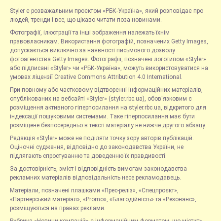
Styler є розважальним проєктом «РБК-Україна», який розповідає про
людей, тренди і все, що цікаво читати поза новинами.
Фотографії, ілюстрації та інші зображення належать їхнім
правовласникам. Використання фотографій, позначених Getty Images,
допускається виключно за наявності письмового дозволу
фотоагентства Getty Images. Фотографії, позначені логотипом «Styler»
або підписані «Styler» чи «РБК-Україна», можуть використовуватися на
умовах ліцензії Creative Commons Attribution 4.0 International.
При повному або частковому відтворенні інформаційних матеріалів,
опублікованих на вебсайті «Styler» (styler.rbc.ua), обов'язковим є
розміщення активного гіперпосилання на styler.rbc.ua, відкритого для
індексації пошуковими системами. Таке гіперпосилання має бути
розміщене безпосередньо в тексті матеріалу не нижче другого абзацу.
Редакція «Styler» може не поділяти точку зору авторів публікацій.
Оціночні судження, відповідно до законодавства України, не
підлягають спростуванню та доведенню їх правдивості.
За достовірність, зміст і відповідність вимогам законодавства
рекламних матеріалів відповідальність несе рекламодавець.
Матеріали, позначені плашками «Прес-реліз», «Спецпроєкт»,
«Партнерський матеріал», «Promo», «Благодійність» та «Резонанс»,
розміщуються на правах реклами.
Рубрика «Новини компаній» є інформаційним форматом, що містить