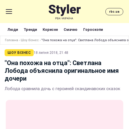
rbc.ua
Люди
Тренди
Корисне
Смачно
Гороскопи
Головна
›
Шоу бізнес
›
"Она похожа на отца": Светлана Лобода объяснила 
ШОУ БІЗНЕС
18 липня 2018, 21:48
"Она похожа на отца": Светлана
Лобода объяснила оригинальное имя
дочери
Лобода сравнила дочь с героиней скандинавских сказок