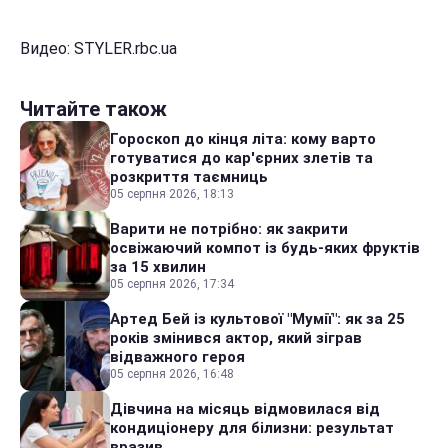
Видео: STYLER.rbc.ua
Читайте також
Гороскоп до кінця літа: кому варто
готуватися до кар'єрних злетів та
розкриття таємниць
05 серпня 2026, 18:13
Варити не потрібно: як закрити
освіжаючий компот із будь-яких фруктів
за 15 хвилин
05 серпня 2026, 17:34
Артед Бей із культової "Мумії": як за 25
років змінився актор, який зіграв
відважного героя
05 серпня 2026, 16:48
Дівчина на місяць відмовилася від
кондиціонеру для білизни: результат
вразив