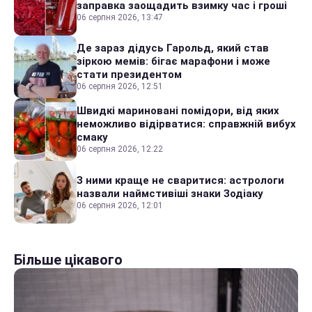
заправка заощадить взимку час і гроші
06 серпня 2026, 13:47
Де зараз дідусь Гарольд, який став
зіркою мемів: бігає марафони і може
стати президентом
06 серпня 2026, 12:51
Швидкі мариновані помідори, від яких
неможливо відірватися: справжній вибух
смаку
06 серпня 2026, 12:22
З ними краще не сваритися: астрологи
назвали наймстивіші знаки Зодіаку
06 серпня 2026, 12:01
Більше цікавого