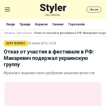
rbc.ua
Люди
Тренди
Корисне
Смачно
Гороскопи
Головна
›
Шоу бізнес
›
Отказ от участия в фестивале в РФ: Макаревич под
ШОУ БІЗНЕС
25 липня 2018, 15:25
Отказ от участия в фестивале в РФ:
Макаревич подержал украинскую
группу
Музыкант выразил свое одобрение решения артистов