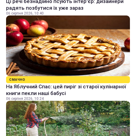
Ці речі безнадійно псують інтер'єр: дизайнери
радять позбутися їх уже зараз
06 серпня 2026, 10:40
СМАЧНО
На Яблучний Спас: цей пиріг зі старої кулінарної
книги пекли наші бабусі
06 серпня 2026, 10:24