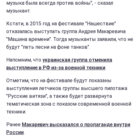
музыка была всегда против войны", - сказал
музыкант.
Кстати, в 2015 год на фестивале "Нашествие"
отказалась выступать группа Андрея Макаревича
"Машина времени". Тогда музыканты заявили, что не
будут "петь песни на фоне танков".
Напомним, что
украинская группа отменила
выступление в РФ из-за военной техники
.
Отметим, что на фестивале будут показаны
выступления летчиков группы высшего пилотажа
"Русские витязи", а также будет развернута
тематическая зона с показом современной военной
техники.
Ранее
Макаревич высказался о пропаганде внутри
России
.