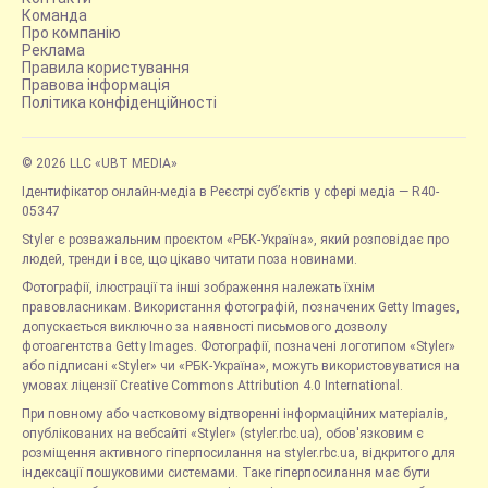
Команда
Про компанію
Реклама
Правила користування
Правова інформація
Політика конфіденційності
© 2026 LLC «UBT MEDIA»
Ідентифікатор онлайн-медіа в Реєстрі суб’єктів у сфері медіа — R40-
05347
Styler є розважальним проєктом «РБК-Україна», який розповідає про
людей, тренди і все, що цікаво читати поза новинами.
Фотографії, ілюстрації та інші зображення належать їхнім
правовласникам. Використання фотографій, позначених Getty Images,
допускається виключно за наявності письмового дозволу
фотоагентства Getty Images. Фотографії, позначені логотипом «Styler»
або підписані «Styler» чи «РБК-Україна», можуть використовуватися на
умовах ліцензії Creative Commons Attribution 4.0 International.
При повному або частковому відтворенні інформаційних матеріалів,
опублікованих на вебсайті «Styler» (styler.rbc.ua), обов'язковим є
розміщення активного гіперпосилання на styler.rbc.ua, відкритого для
індексації пошуковими системами. Таке гіперпосилання має бути