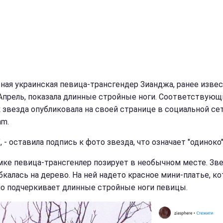
ная украинская певица-трансгендер Зианджа, ранее извес
Апрель, показала длинные стройные ноги. Соответствующ
 звезда опубликовала на своей странице в социальной се
am.
", - оставила подпись к фото звезда, что означает "одиноко"
мке певица-трансгенлер позирует в необычном месте. Зв
бкалась на дерево. На ней надето красное мини-платье, к
о подчеркивает длинные стройные ноги певицы.