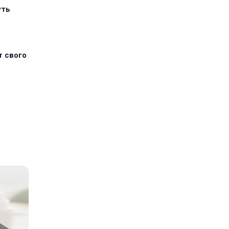
уть
т свого