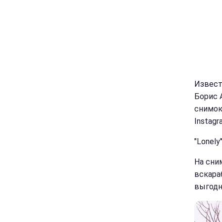
Извест
Борис 
снимок
Instagr
"Lonely
На сни
вскара
выгодн