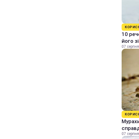
КОРИС
10 реч
його з
07 серпня
КОРИС
Мурахи
справ
07 серпня