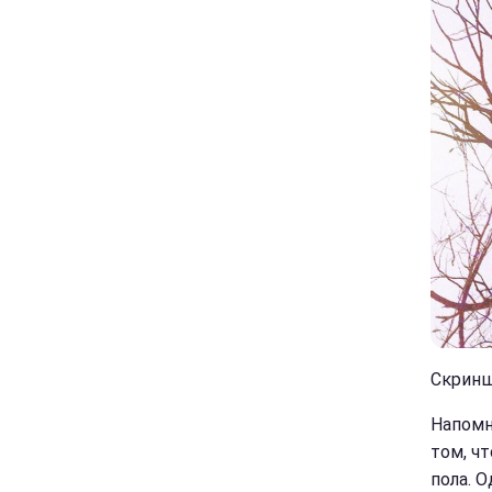
Скриншо
Напомн
том, ч
пола. 