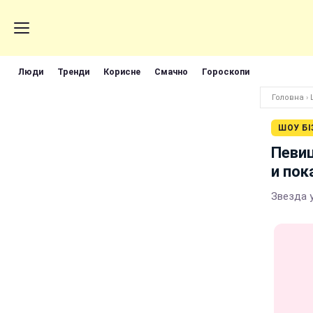
Люди
Тренди
Корисне
Смачно
Гороскопи
Головна
›
ШОУ БІ
Певиц
и пок
Звезда 