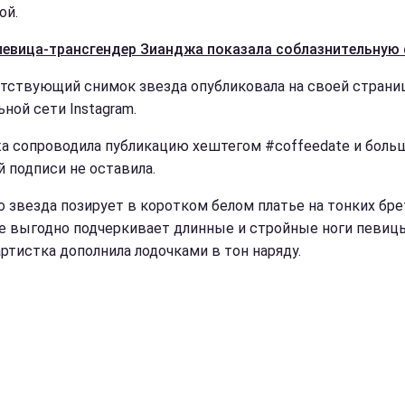
ой.
певица-трансгендер Зианджа показала соблазнительную 
тствующий снимок звезда опубликовала на своей страни
ной сети Instagram.
а сопроводила публикацию хештегом #coffeedate и боль
й подписи не оставила.
о звезда позирует в коротком белом платье на тонких бре
е выгодно подчеркивает длинные и стройные ноги певиц
артистка дополнила лодочками в тон наряду.