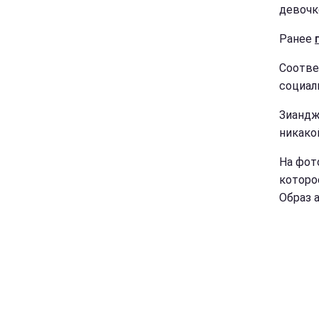
девочк
Ранее
Соотве
социаль
Зиандж
никако
На фот
которо
Образ 