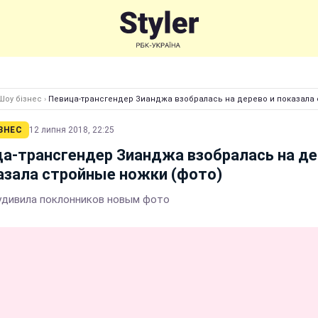
Шоу бізнес
›
Певица-трансгендер Зианджа взобралась на дерево и показала 
ЗНЕС
12 липня 2018, 22:25
а-трансгендер Зианджа взобралась на д
азала стройные ножки (фото)
удивила поклонников новым фото