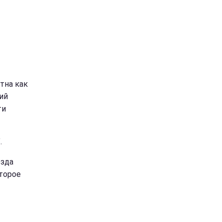
тна как
ий
ти
.
езда
оторое