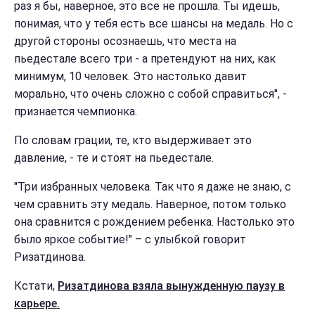
раз я бы, наверное, это все не прошла. Ты идешь,
понимая, что у тебя есть все шансы на медаль. Но с
другой стороны осознаешь, что места на
пьедестале всего три - а претендуют на них, как
минимум, 10 человек. Это настолько давит
морально, что очень сложно с собой справиться", -
признается чемпионка.
По словам грации, те, кто выдерживает это
давление, - те и стоят на пьедестале.
"Три избранных человека. Так что я даже не знаю, с
чем сравнить эту медаль. Наверное, потом только
она сравнится с рождением ребенка. Настолько это
было яркое событие!" – с улыбкой говорит
Ризатдинова.
Кстати,
Ризатдинова взяла вынужденную паузу в
карьере.