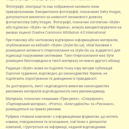
Фотографії, ілюстрації та інші зображення належать їхнім
правовласникам. Використання фотографій, позначених Getty Images,
допускається виключно за наявності письмового дозволу
фотоагентства Getty Images. Фотографії, позначені логотипом «Styler»
або підписані «Styler» чи «РБК-Україна», можуть використовуватися на
умовах ліцензії Creative Commons Attribution 4.0 International.
При повному або частковому відтворенні інформаційних матеріалів,
опублікованих на вебсайті «Styler» (styler.rbc.ua), обов'язковим є
розміщення активного гіперпосилання на styler.rbc.ua, відкритого для
індексації пошуковими системами. Таке гіперпосилання має бути
розміщене безпосередньо в тексті матеріалу не нижче другого абзацу.
Редакція «Styler» може не поділяти точку зору авторів публікацій.
Оціночні судження, відповідно до законодавства України, не
підлягають спростуванню та доведенню їх правдивості.
За достовірність, зміст і відповідність вимогам законодавства
рекламних матеріалів відповідальність несе рекламодавець.
Матеріали, позначені плашками «Прес-реліз», «Спецпроєкт»,
«Партнерський матеріал», «Promo», «Благодійність» та «Резонанс»,
розміщуються на правах реклами.
Рубрика «Новини компаній» є інформаційним форматом, що містить
новини, повідомлення та оголошення, пов'язані з діяльністю
компаній, і ґрунтується на інформації, наданій відповідними