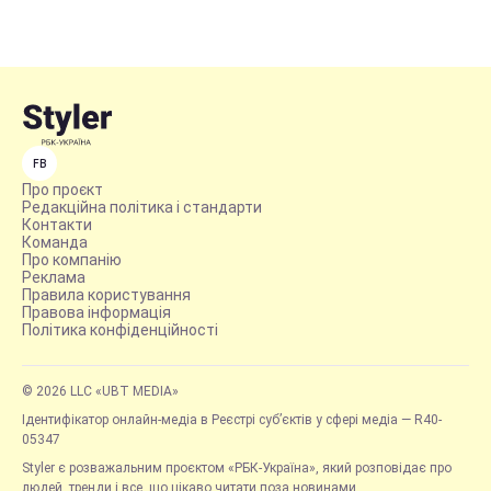
FB
Про проєкт
Редакційна політика і стандарти
Контакти
Команда
Про компанію
Реклама
Правила користування
Правова інформація
Політика конфіденційності
© 2026 LLC «UBT MEDIA»
Ідентифікатор онлайн-медіа в Реєстрі суб’єктів у сфері медіа — R40-
05347
Styler є розважальним проєктом «РБК-Україна», який розповідає про
людей, тренди і все, що цікаво читати поза новинами.