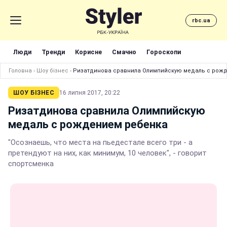
rbc.ua
Люди
Тренди
Корисне
Смачно
Гороскопи
Головна
›
Шоу бізнес
›
Ризатдинова сравнила Олимпийскую медаль с рож
ШОУ БІЗНЕС
16 липня 2017, 20:22
Ризатдинова сравнила Олимпийскую
медаль с рождением ребенка
"Осознаешь, что места на пьедестале всего три - а
претендуют на них, как минимум, 10 человек", - говорит
спортсменка