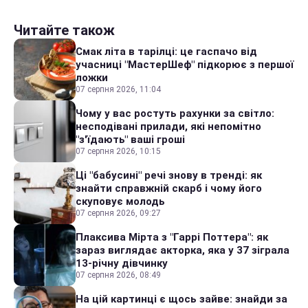
Читайте також
Смак літа в тарілці: це гаспачо від
учасниці "МастерШеф" підкорює з першої
ложки
07 серпня 2026, 11:04
Чому у вас ростуть рахунки за світло:
несподівані прилади, які непомітно
"з'їдають" ваші гроші
07 серпня 2026, 10:15
Ці "бабусині" речі знову в тренді: як
знайти справжній скарб і чому його
скуповує молодь
07 серпня 2026, 09:27
Плаксива Мірта з "Гаррі Поттера": як
зараз виглядає акторка, яка у 37 зіграла
13-річну дівчинку
07 серпня 2026, 08:49
На цій картинці є щось зайве: знайди за