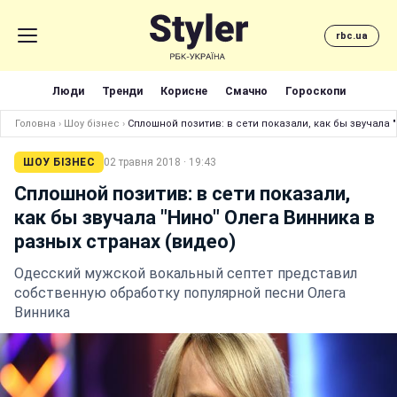
rbc.ua
Люди
Тренди
Корисне
Смачно
Гороскопи
Головна
›
Шоу бізнес
›
Сплошной позитив: в сети показали, как бы звучала 
ШОУ БІЗНЕС
02 травня 2018 · 19:43
Сплошной позитив: в сети показали,
как бы звучала "Нино" Олега Винника в
разных странах (видео)
Одесский мужской вокальный септет представил
собственную обработку популярной песни Олега
Винника