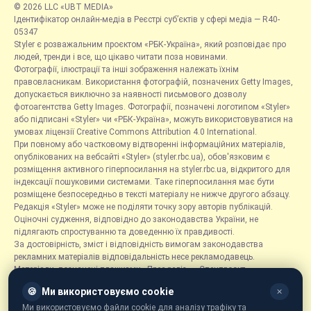
© 2026 LLC «UBT MEDIA»
Ідентифікатор онлайн-медіа в Реєстрі суб’єктів у сфері медіа — R40-
05347
Styler є розважальним проєктом «РБК-Україна», який розповідає про
людей, тренди і все, що цікаво читати поза новинами.
Фотографії, ілюстрації та інші зображення належать їхнім
правовласникам. Використання фотографій, позначених Getty Images,
допускається виключно за наявності письмового дозволу
фотоагентства Getty Images. Фотографії, позначені логотипом «Styler»
або підписані «Styler» чи «РБК-Україна», можуть використовуватися на
умовах ліцензії Creative Commons Attribution 4.0 International.
При повному або частковому відтворенні інформаційних матеріалів,
опублікованих на вебсайті «Styler» (styler.rbc.ua), обов'язковим є
розміщення активного гіперпосилання на styler.rbc.ua, відкритого для
індексації пошуковими системами. Таке гіперпосилання має бути
розміщене безпосередньо в тексті матеріалу не нижче другого абзацу.
Редакція «Styler» може не поділяти точку зору авторів публікацій.
Оціночні судження, відповідно до законодавства України, не
підлягають спростуванню та доведенню їх правдивості.
За достовірність, зміст і відповідність вимогам законодавства
рекламних матеріалів відповідальність несе рекламодавець.
Матеріали, позначені плашками «Прес-реліз», «Спецпроєкт»,
«Партнерський матеріал», «Promo», «Благодійність» та «Резонанс»,
🍪
Ми використовуємо cookie
✕
розміщуються на правах реклами.
Рубрика «Новини компаній» є інформаційним форматом, що містить
Ми використовуємо файли cookie для аналізу трафіку та