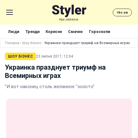
rbc.ua
Люди
Тренди
Корисне
Смачно
Гороскопи
Головна
›
Шоу бізнес
›
Украинка празднует триумф на Всемирных играх
ШОУ БІЗНЕС
23 липня 2017, 12:04
Украинка празднует триумф на
Всемирных играх
"И вот наконец столь желанное "золото"