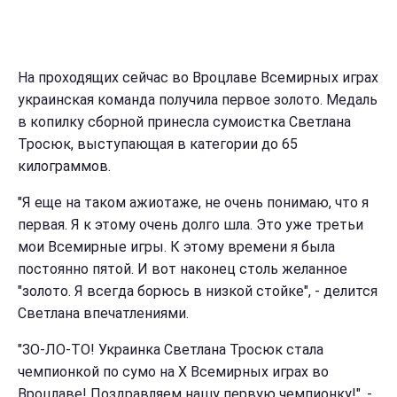
На проходящих сейчас во Вроцлаве Всемирных играх
украинская команда получила первое золото. Медаль
в копилку сборной принесла сумоистка Светлана
Тросюк, выступающая в категории до 65
килограммов.
"Я еще на таком ажиотаже, не очень понимаю, что я
первая. Я к этому очень долго шла. Это уже третьи
мои Всемирные игры. К этому времени я была
постоянно пятой. И вот наконец столь желанное
"золото. Я всегда борюсь в низкой стойке", - делится
Светлана впечатлениями.
"ЗО-ЛО-ТО! Украинка Светлана Тросюк стала
чемпионкой по сумо на Х Всемирных играх во
Вроцлаве! Поздравляем нашу первую чемпионку!", -