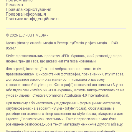
Про компанію
Реклама
Правила користування
Правова інформація
Політика конфіденційності
© 2026 LLC «UBT MEDIA»
Ідентифікатор онлайн-медіа в Реєстрі суб’єктів у сфері медіа — R40-
05347
Styler є розважальним проєктом «РБК-Україна», який розповідає про
людей, тренди і все, що цікаво читати поза новинами.
Фотографії, ілюстрації та інші зображення належать їхнім
правовласникам. Використання фотографій, позначених Getty Images,
допускається виключно за наявності письмового дозволу
фотоагентства Getty Images. Фотографії, позначені логотипом «Styler»
або підписані «Styler» чи «РБК-Україна», можуть використовуватися на
умовах ліцензії Creative Commons Attribution 4.0 International.
При повному або частковому відтворенні інформаційних матеріалів,
опублікованих на вебсайті «Styler» (styler.rbc.ua), обов'язковим є
розміщення активного гіперпосилання на styler.rbc.ua, відкритого для
індексації пошуковими системами. Таке гіперпосилання має бути
розміщене безпосередньо в тексті матеріалу не нижче другого абзацу.