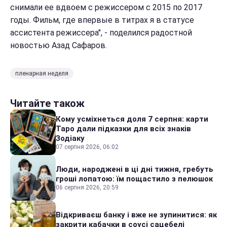
снимали ее вдвоем с режиссером с 2015 по 2017
годы. Фильм, где впервые в титрах я в статусе
ассистента режиссера", - поделился радостной
новостью Азад Сафаров.
пленарная неделя
Читайте також
Кому усміхнеться доля 7 серпня: карти
Таро дали підказки для всіх знаків
Зодіаку
07 серпня 2026, 06:02
Люди, народжені в ці дні тижня, гребуть
гроші лопатою: їм пощастило з пелюшок
06 серпня 2026, 20:59
Відкриваєш банку і вже не зупинитися: як
закрити кабачки в соусі сацебелі