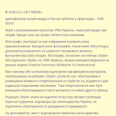
© 2026 LLC «UBT MEDIA»
Ідентифікатор онлайн-медіа в Реєстрі суб’єктів у сфері медіа — R40-
05347
Styler є розважальним проєктом «РБК-Україна», який розповідає про
людей, тренди і все, що цікаво читати поза новинами.
Фотографії, ілюстрації та інші зображення належать їхнім
правовласникам. Використання фотографій, позначених Getty Images,
допускається виключно за наявності письмового дозволу
фотоагентства Getty Images. Фотографії, позначені логотипом «Styler»
або підписані «Styler» чи «РБК-Україна», можуть використовуватися на
умовах ліцензії Creative Commons Attribution 4.0 International.
При повному або частковому відтворенні інформаційних матеріалів,
опублікованих на вебсайті «Styler» (styler.rbc.ua), обов'язковим є
розміщення активного гіперпосилання на styler.rbc.ua, відкритого для
індексації пошуковими системами. Таке гіперпосилання має бути
розміщене безпосередньо в тексті матеріалу не нижче другого абзацу.
Редакція «Styler» може не поділяти точку зору авторів публікацій.
Оціночні судження, відповідно до законодавства України, не
підлягають спростуванню та доведенню їх правдивості.
За достовірність, зміст і відповідність вимогам законодавства