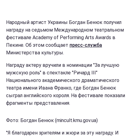
Народный артист Украины Богдан Бенюк получил
награду на седьмом Международном театральном
фестивале Academy of Performing Arts Awards в
Пекине. Об этом сообщает
пресс-служба
Министерства культуры.
Награду актеру вручили в номинации "За лучшую
мужскую роль" в спектакле "Ричард III"
Национального академического драматического
театра имени Ивана Франко, где Богдан Бенюк
сыграл английского короля. На фестивале показали
фрагменты представления.
Фото: Богдан Бенюк (mincult.kmu.gov.ua)
"Я благодарен зрителям и жюри за эту награду. И