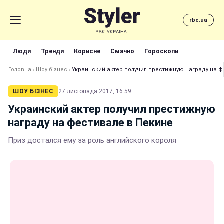
rbc.ua
Люди
Тренди
Корисне
Смачно
Гороскопи
Головна
›
Шоу бізнес
›
Украинский актер получил престижную награду на ф
ШОУ БІЗНЕС
27 листопада 2017, 16:59
Украинский актер получил престижную
награду на фестивале в Пекине
Приз достался ему за роль английского короля