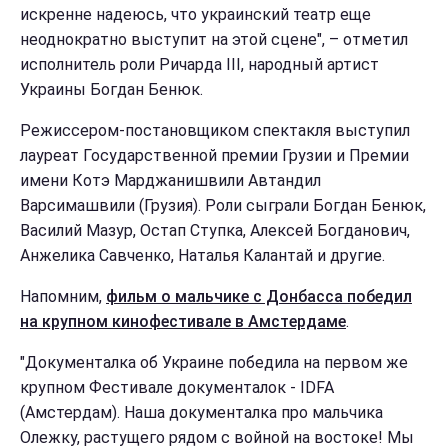
искренне надеюсь, что украинский театр еще
неоднократно выступит на этой сцене", – отметил
исполнитель роли Ричарда III, народный артист
Украины Богдан Бенюк.
Режиссером-постановщиком спектакля выступил
лауреат Государственной премии Грузии и Премии
имени Котэ Марджанишвили Автандил
Варсимашвили (Грузия). Роли сыграли Богдан Бенюк,
Василий Мазур, Остап Ступка, Алексей Богданович,
Анжелика Савченко, Наталья Калантай и другие.
Напомним,
фильм о мальчике с Донбасса победил
на крупном кинофестивале в Амстердаме
.
"Документалка об Украине победила на первом же
крупном Фестивале документалок - IDFA
(Амстердам). Наша документалка про мальчика
Олежку, растущего рядом с войной на востоке! Мы