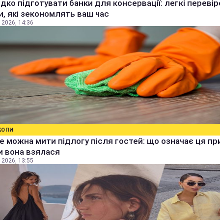
дко підготувати банки для консервації: легкі перевір
, які зекономлять ваш час
 2026, 14:36
КОПИ
е можна мити підлогу після гостей: що означає ця п
ки вона взялася
 2026, 13:55