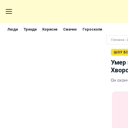
Люди
Тренди
Корисне
Смачно
Гороскопи
Головна
›
ШОУ БІ
Умер
Хвор
Он скон