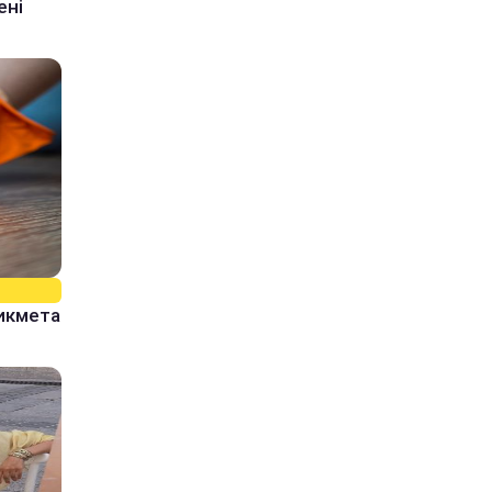
ені
рикмета