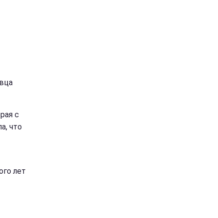
евца
рая с
а, что
ого лет