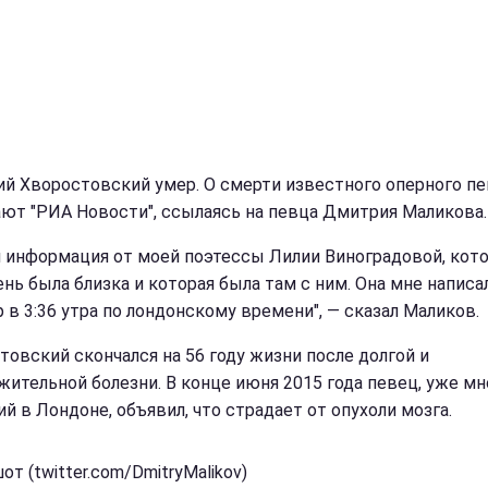
й Хворостовский умер. О смерти известного оперного п
ют "РИА Новости", ссылаясь на певца Дмитрия Маликова.
я информация от моей поэтессы Лилии Виноградовой, кото
нь была близка и которая была там с ним. Она мне написал
 в 3:36 утра по лондонскому времени", — сказал Маликов.
товский скончался на 56 году жизни после долгой и
жительной болезни. В конце июня 2015 года певец, уже мн
й в Лондоне, объявил, что страдает от опухоли мозга.
т (twitter.com/DmitryMalikov)