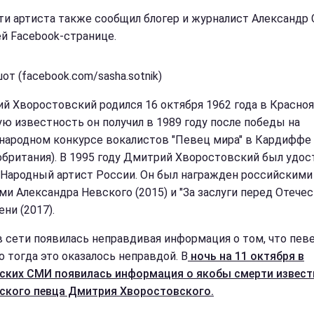
ти артиста также сообщил блогер и журналист Александр
ей Facebook-странице.
т (facebook.com/sasha.sotnik)
й Хворостовский родился 16 октября 1962 года в Красноя
ю известность он получил в 1989 году после победы на
ародном конкурсе вокалистов "Певец мира" в Кардиффе
обритания). В 1995 году Дмитрий Хворостовский был удос
 Народный артист России. Он был награжден российскими
ми Александра Невского (2015) и "За заслуги перед Отече
ени (2017).
в сети появилась неправдивая информация о том, что пев
о тогда это оказалось неправдой. В
ночь на 11 октября в
ских СМИ появилась информация о якобы смерти извест
ского певца Дмитрия Хворостовского.