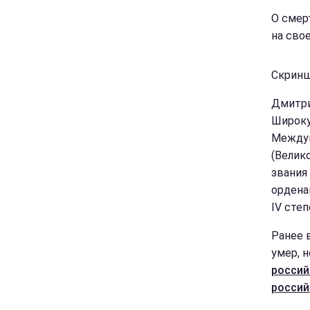
О смер
на сво
Скриншо
Дмитри
Широку
Междун
(Велик
звания
ордена
IV степ
Ранее 
умер, н
россий
россий