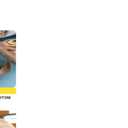
єнтом