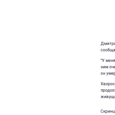
Дмитри
сообща
"У мен
ним оче
он умер
Хворос
продол
живущи
Скриншо