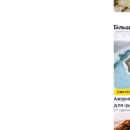
Більш
СМАЧН
Ажурні
для ід
07 серпня