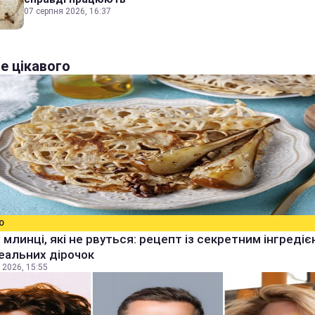
07 серпня 2026, 16:37
е цікавого
О
 млинці, які не рвуться: рецепт із секретним інгреді
еальних дірочок
 2026, 15:55