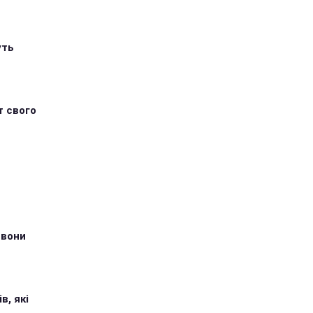
уть
т свого
 вони
в, які