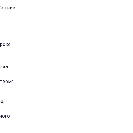
 Сотник
рске.
тоен
ством"
ец
ного