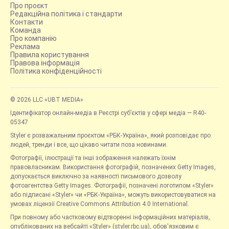
Про проєкт
Редакційна політика і стандарти
Контакти
Команда
Про компанію
Реклама
Правила користування
Правова інформація
Політика конфіденційності
© 2026 LLC «UBT MEDIA»
Ідентифікатор онлайн-медіа в Реєстрі суб’єктів у сфері медіа — R40-
05347
Styler є розважальним проєктом «РБК-Україна», який розповідає про
людей, тренди і все, що цікаво читати поза новинами.
Фотографії, ілюстрації та інші зображення належать їхнім
правовласникам. Використання фотографій, позначених Getty Images,
допускається виключно за наявності письмового дозволу
фотоагентства Getty Images. Фотографії, позначені логотипом «Styler»
або підписані «Styler» чи «РБК-Україна», можуть використовуватися на
умовах ліцензії Creative Commons Attribution 4.0 International.
При повному або частковому відтворенні інформаційних матеріалів,
опублікованих на вебсайті «Styler» (styler.rbc.ua), обов'язковим є