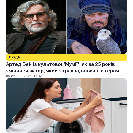
ЛЮДИ
Артед Бей із культової "Мумії": як за 25 років
змінився актор, який зіграв відважного героя
05 серпня 2026, 16:48