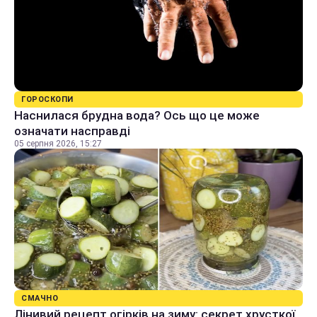
ГОРОСКОПИ
Наснилася брудна вода? Ось що це може
означати насправді
05 серпня 2026, 15:27
СМАЧНО
Лінивий рецепт огірків на зиму: секрет хрусткої