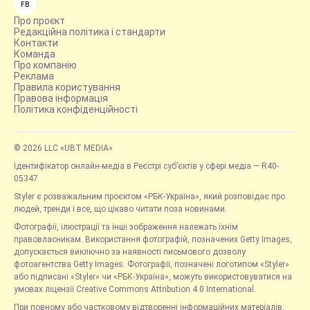
FB
Про проєкт
Редакційна політика і стандарти
Контакти
Команда
Про компанію
Реклама
Правила користування
Правова інформація
Політика конфіденційності
© 2026 LLC «UBT MEDIA»
Ідентифікатор онлайн-медіа в Реєстрі суб’єктів у сфері медіа — R40-
05347
Styler є розважальним проєктом «РБК-Україна», який розповідає про
людей, тренди і все, що цікаво читати поза новинами.
Фотографії, ілюстрації та інші зображення належать їхнім
правовласникам. Використання фотографій, позначених Getty Images,
допускається виключно за наявності письмового дозволу
фотоагентства Getty Images. Фотографії, позначені логотипом «Styler»
або підписані «Styler» чи «РБК-Україна», можуть використовуватися на
умовах ліцензії Creative Commons Attribution 4.0 International.
При повному або частковому відтворенні інформаційних матеріалів,