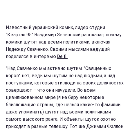
Известный украинский комик, лидер студии
"Квартал 95" Владимир Зеленский рассказал, почему
комики шутят над всеми политиками, включая
Надежду Савченко. Своими мыслями ведущий
поделился в интервью
Delfi.
"Над Савченко мы активно шутим. "Священных
коров" нет, ведь мы шутим не над людьми, а над
поступками, которые эти люди на своих должностях
совершают – что они начудили. Во всем
цивилизованном мире (я не беру некоторые
близлежащие страны, где нельзя какие-то фамилии
даже упоминать) шутят над всеми политиками
самого высокого ранга. И объекты шуток охотно
приходят в разные телешоу. Тот же Джимми Фэллон