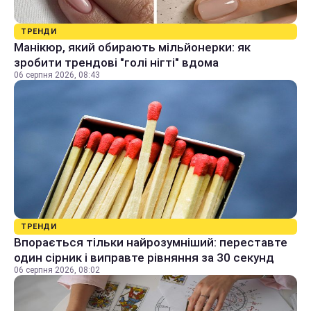
ТРЕНДИ
Манікюр, який обирають мільйонерки: як
зробити трендові "голі нігті" вдома
06 серпня 2026, 08:43
ТРЕНДИ
Впорається тільки найрозумніший: переставте
один сірник і виправте рівняння за 30 секунд
06 серпня 2026, 08:02