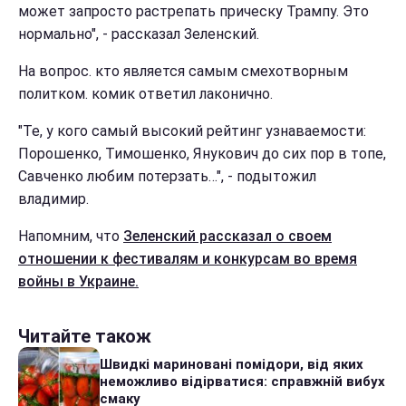
может запросто растрепать прическу Трампу. Это
нормально", - рассказал Зеленский.
На вопрос. кто является самым смехотворным
политком. комик ответил лаконично.
"Те, у кого самый высокий рейтинг узнаваемости:
Порошенко, Тимошенко, Янукович до сих пор в топе,
Савченко любим потерзать…", - подытожил
владимир.
Напомним, что
Зеленский рассказал о своем
отношении к фестивалям и конкурсам во время
войны в Украине.
Читайте також
Швидкі мариновані помідори, від яких
неможливо відірватися: справжній вибух
смаку