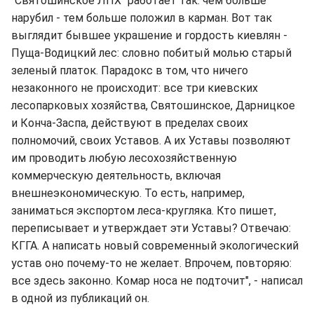
"Святошинское ЛПХ" работает так: чем больше
нарубил - тем больше положил в карман. Вот так
выглядит бывшее украшение и гордость киевлян -
Пуща-Водицкий лес: словно побитый молью старый
зеленый платок. Парадокс в том, что ничего
незаконного не происходит: все три киевских
лесопарковых хозяйства, Святошинское, Дарницкое
и Конча-Заспа, действуют в пределах своих
полномочий, своих Уставов. А их Уставы позволяют
им проводить любую лесохозяйственную
коммерческую деятельность, включая
внешнеэкономическую. То есть, например,
заниматься экспортом леса-кругляка. Кто пишет,
переписывает и утверждает эти Уставы? Отвечаю:
КГГА. А написать новый современный экологический
устав оно почему-то не желает. Впрочем, повторяю:
все здесь законно. Комар носа не подточит", - написал
в одной из публикаций он.