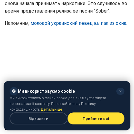
снова начала принимать наркотики. Это случилось во
время представления релиза ее песни "Sober".
Напомним,
молодой украинский певец выпал из окна.
🍪
Ми використовуємо cookie
✕
Ми використовуємо файли cookie для аналізу трафіку та
персоналізації контенту. Прочитайте нашу Політику
Видео: РБК-Украина
конфіденційності.
Детальніше
Відхилити
Прийняти всі