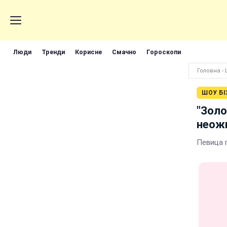
Люди
Тренди
Корисне
Смачно
Гороскопи
Головна
›
ШОУ БІ
"Золо
неож
Певица 