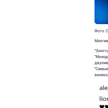
Фото: С
Многие
"Золот
"Молоде
двухме
"Самые
велико