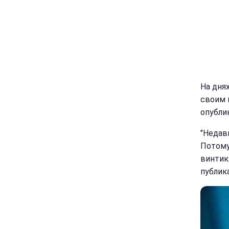
На дня
своим 
опубли
"Недавн
Потому
винтики
публик