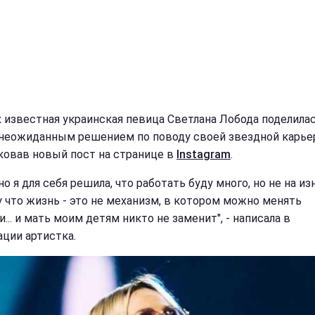
х известная украинская певица Светлана Лобода поделила
неожиданным решением по поводу своей звездной карье
ковав новый пост на странице в
Instagram
.
о я для себя решила, что работать буду много, но не на из
 что жизнь - это не механизм, в котором можно менять
... и мать моим детям никто не заменит", - написала в
ации артистка.