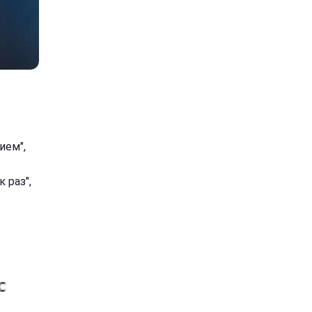
ием",
 раз",