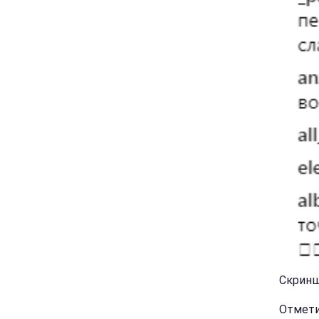
Скринш
Отмети