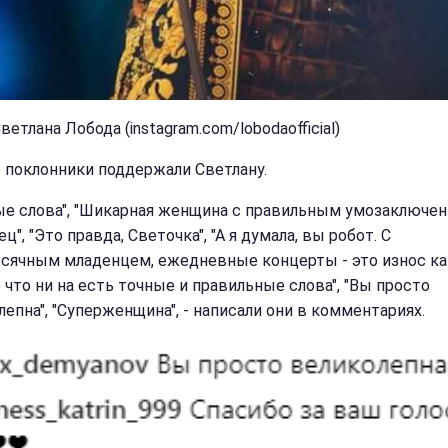
ветлана Лобода (instagram.com/lobodaofficial)
 поклонники поддержали Светлану.
ые слова", "Шикарная женщина с правильным умозаключен
ц", "Это правда, Светочка", "А я думала, вы робот. С
сячным младенцем, ежедневные концерты - это износ как
 что ни на есть точные и правильные слова", "Вы просто
лепна", "Суперженщина", - написали они в комментариях.