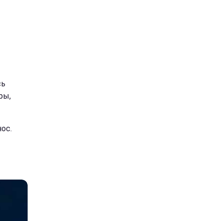
сь
ры,
нос.