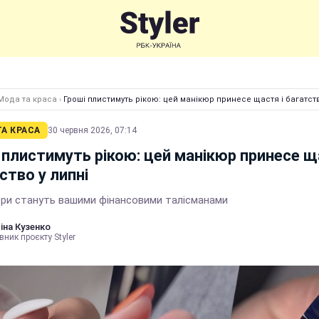
Мода та краса
›
Гроші плистимуть рікою: цей манікюр принесе щастя і багатств
А КРАСА
30 червня 2026, 07:14
 плистимуть рікою: цей манікюр принесе щ
ство у липні
ори стануть вашими фінансовими талісманами
іна Кузенко
вник проєкту Styler