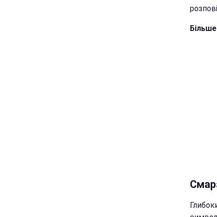
розпов
Більше
Смар
Глибоки