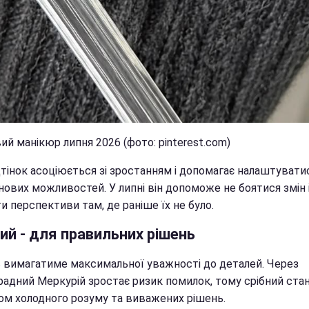
й манікюр липня 2026 (фото: pinterest.com)
дтінок асоціюється зі зростанням і допомагає налаштувати
нових можливостей. У липні він допоможе не боятися змін 
и перспективи там, де раніше їх не було.
ий - для правильних рішень
 вимагатиме максимальної уважності до деталей. Через
радний Меркурій зростає ризик помилок, тому срібний ста
ом холодного розуму та виважених рішень.