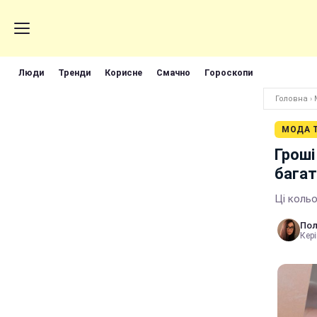
Люди
Тренди
Корисне
Смачно
Гороскопи
Головна
›
МОДА Т
Гроші
багат
Ці коль
Пол
Кері