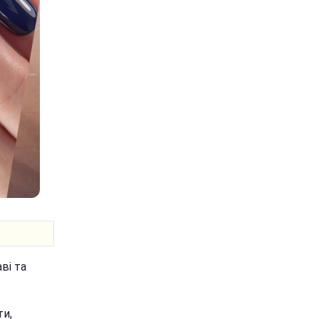
ві та
ти,