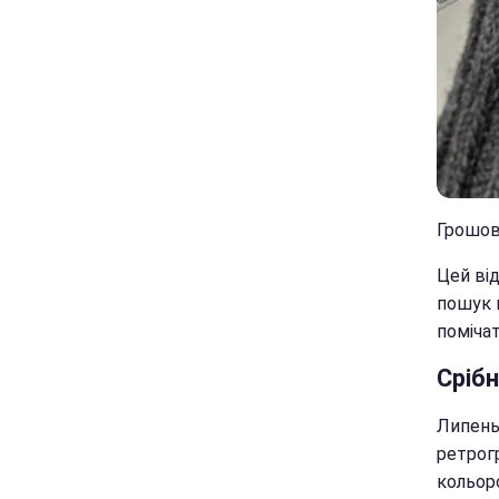
Грошови
Цей ві
пошук 
помічат
Срібн
Липень
ретрог
кольор