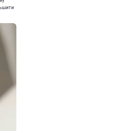
му
льшити