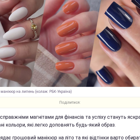
манікюр на липень (колаж: РБК-Україна)
Поділитися:
 справжніми магнітами для фінансів та успіху стануть яскра
і кольори, які легко доповнять будь-який образ.
ядає грошовий манікюр на літо та які відтінки варто обира