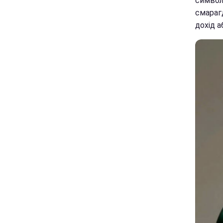
символ
смараг
дохід а