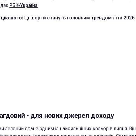
ідає
РБК-Україна
.
 цікавого:
Ці шорти стануть головним трендом літа 2026
агдовий - для нових джерел доходу
й зелений стане одним із найсильніших кольорів липня. Він