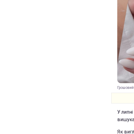
Грошовий 
У липні
вишукан
Як вигл