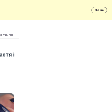
rbc.ua
о у липні
астя і