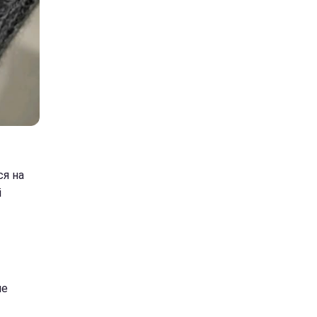
ся на
і
не