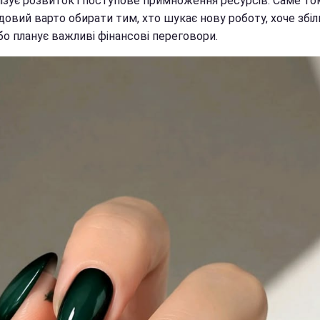
ізує розвиток і поступове примноження ресурсів. Саме то
довий варто обирати тим, хто шукає нову роботу, хоче збі
бо планує важливі фінансові переговори.