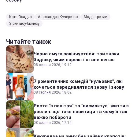
Катя Осадча
Александра Кучеренко
Модні тренди
Зірки шоу-бізнесу
Читайте також
Чорна смуга закінчується: три знаки
Зодіаку, яким нарешті стане легше
08 серпня 2026, 19:19
7 романтичних комедій "нульових", які
хочеться передивлятися знову і знову
08 серпня 2026, 18:02
Росте "з повітря" та "висмоктує" життя з
рослин: що таке повитиця та чому її так
важко побороти
08 серпня 2026, 17:14
Кукурудза на зиму без зайвих клопотів: