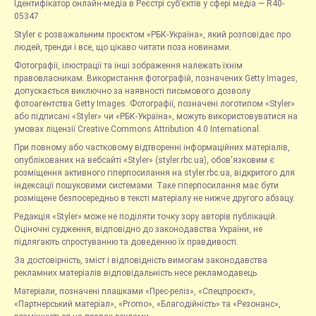
Ідентифікатор онлайн-медіа в Реєстрі суб’єктів у сфері медіа — R40-
05347
Styler є розважальним проєктом «РБК-Україна», який розповідає про
людей, тренди і все, що цікаво читати поза новинами.
Фотографії, ілюстрації та інші зображення належать їхнім
правовласникам. Використання фотографій, позначених Getty Images,
допускається виключно за наявності письмового дозволу
фотоагентства Getty Images. Фотографії, позначені логотипом «Styler»
або підписані «Styler» чи «РБК-Україна», можуть використовуватися на
умовах ліцензії Creative Commons Attribution 4.0 International.
При повному або частковому відтворенні інформаційних матеріалів,
опублікованих на вебсайті «Styler» (styler.rbc.ua), обов'язковим є
розміщення активного гіперпосилання на styler.rbc.ua, відкритого для
індексації пошуковими системами. Таке гіперпосилання має бути
розміщене безпосередньо в тексті матеріалу не нижче другого абзацу.
Редакція «Styler» може не поділяти точку зору авторів публікацій.
Оціночні судження, відповідно до законодавства України, не
підлягають спростуванню та доведенню їх правдивості.
За достовірність, зміст і відповідність вимогам законодавства
рекламних матеріалів відповідальність несе рекламодавець.
Матеріали, позначені плашками «Прес-реліз», «Спецпроєкт»,
«Партнерський матеріал», «Promo», «Благодійність» та «Резонанс»,