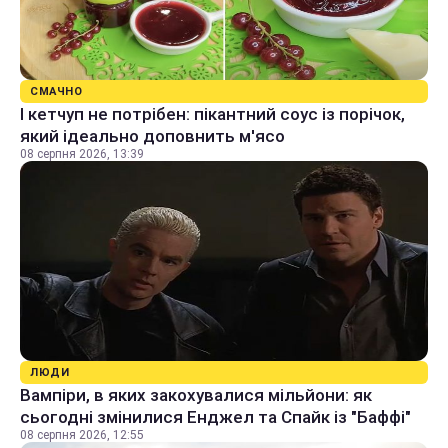
СМАЧНО
І кетчуп не потрібен: пікантний соус із порічок,
який ідеально доповнить м'ясо
08 серпня 2026, 13:39
ЛЮДИ
Вампіри, в яких закохувалися мільйони: як
сьогодні змінилися Енджел та Спайк із "Баффі"
08 серпня 2026, 12:55