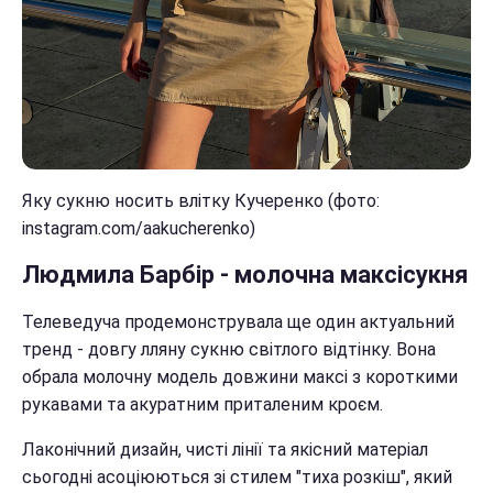
Яку сукню носить влітку Кучеренко (фото:
instagram.com/aakucherenko)
Людмила Барбір - молочна максісукня
Телеведуча продемонструвала ще один актуальний
тренд - довгу лляну сукню світлого відтінку. Вона
обрала молочну модель довжини максі з короткими
рукавами та акуратним приталеним кроєм.
Лаконічний дизайн, чисті лінії та якісний матеріал
сьогодні асоціюються зі стилем "тиха розкіш", який