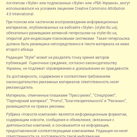
логотипом «Styler» или подписанные «Styler» или «РБК-Украина», могут
использоваться на условиях лицензии Creative Commons Attribution
4.0 International.
При полном или частичном воспроизведении информационных
материалов, опубликованных на вебсайте «Styler» (styler.rbc.ua),
обязательно размещение активной гиперссылки на styler.rbc.ua,
открытой для индексации поисковыми системами. Такая гиперссылка
должна быть размещена непосредственно в тексте материала не ниже
второго абзаца.
Редакция "Styler" может не разделять точку зрения авторов
публикаций. Оценочные суждения, согласно законодательству
Украины, не подлежат опровержению и доказыванию их правдивости.
За достоверность, содержание и соответствие требованиям
законодательства рекламных материалов ответственность несет
рекламодатель.
Материалы, отмеченные плашками "Пресс-релиз", "Спецпроект",
"Партнерский материал", "Promo", "Благотворительность" и "Резонанс",
размещаются на правах рекламы.
Рубрика «Новости компаний» является информационным форматом,
содержащим новости, сообщения и объявления, связанные с
деятельностью компаний, и основывается на информации,
предоставленной соответствующими компаниями. Редакция не несет
ответственности за достоверность такой информации.