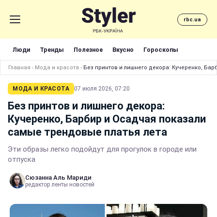
rbc.ua
Люди
Тренды
Полезное
Вкусно
Гороскопы
Главная
›
Мода и красота
›
Без принтов и лишнего декора: Кучеренко, Ба
МОДА И КРАСОТА
07 июля 2026, 07:20
Без принтов и лишнего декора:
Кучеренко, Барбир и Осадчая показали
самые трендовые платья лета
Эти образы легко подойдут для прогулок в городе или
отпуска
Сюзанна Аль Мариди
редактор ленты новостей