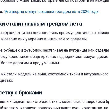
образов с жилетками, которые легко повторить на каждый
о:
Эти шорты станут главным трендом лета 2026 года
и стали главным трендом лета
назад жилетки ассоциировались преимущественно с офис
ом сезоне они уверенно вышли за его пределы.
з рубашек и футболок, застегивая на пуговицы как отдель
ому крою такая вещь красиво подчеркивает силуэт, делает
з более дорогим и продуманным.
и стали модели из льна, костюмной ткани и натурального
цветах.
летку с брюками
льных вариантов - это жилетка в комплекте с широкими 
й костюм в тонкую полоску выглядит очень элегантно, но