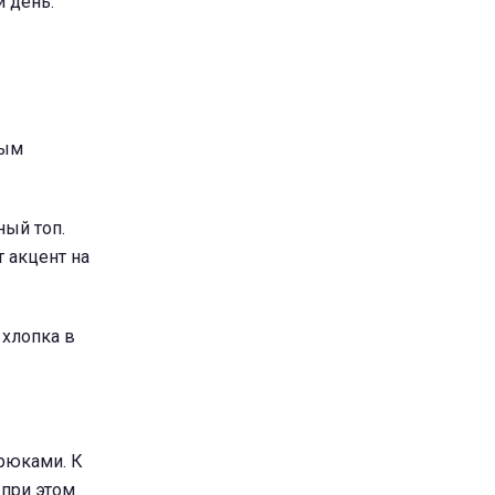
 день.
ным
ный топ.
 акцент на
 хлопка в
брюками. К
 при этом