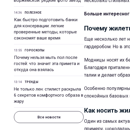
Боржемской: редкие фото звезд
несколько стильных 
14:36
ПОЛЕЗНОЕ
Больше интересног
Как быстро подготовить банки
для консервации: легкие
Почему жилетк
проверенные методы, которые
сэкономят ваше время
Еще несколько лет 
гардеробом. Но в эт
13:55
ГОРОСКОПЫ
Почему нельзя мыть пол после
Модницы носят их бе
гостей: что значит эта примета и
Благодаря приталенн
откуда она взялась
талии и делает обра
13:14
ТРЕНДЫ
Особенно популярным
Не только лен: стилист раскрыла
6 секретов комфортного образа в
спокойных базовых 
жару
Как носить жи
Все новости
Один из самых актуа
примеру, шоколадны