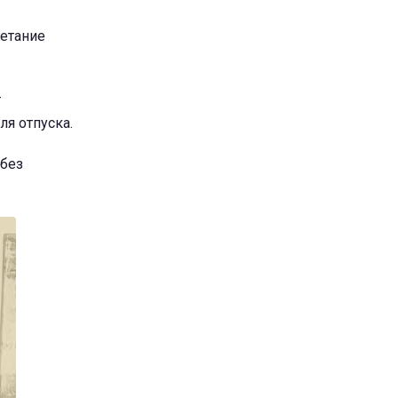
четание
т
ля отпуска.
 без