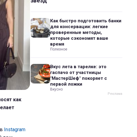
звезд
Как быстро подготовить банки
для консервации: легкие
проверенные методы,
которые сэкономят ваше
время
Полезное
Вкус лета в тарелке: это
гаспачо от участницы
"МастерШеф" покоряет с
первой ложки
Вкусно
осят как
делает
 в
Instagram