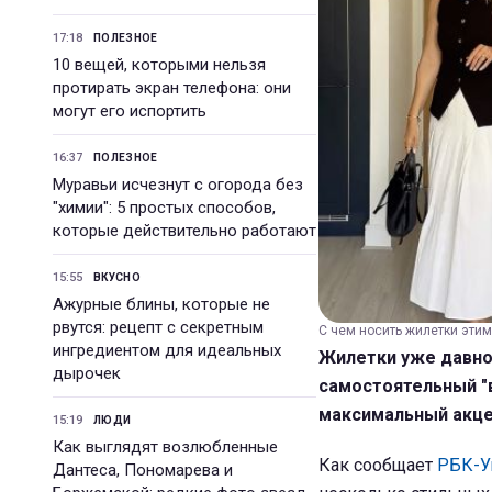
17:18
ПОЛЕЗНОЕ
10 вещей, которыми нельзя
протирать экран телефона: они
могут его испортить
16:37
ПОЛЕЗНОЕ
Муравьи исчезнут с огорода без
"химии": 5 простых способов,
которые действительно работают
15:55
ВКУСНО
Ажурные блины, которые не
рвутся: рецепт с секретным
С чем носить жилетки этим
ингредиентом для идеальных
Жилетки уже давно
дырочек
самостоятельный "в
максимальный акцен
15:19
ЛЮДИ
Как выглядят возлюбленные
Как сообщает
РБК-У
Дантеса, Пономарева и