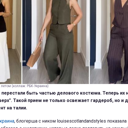
 летом (коллаж: РБК-Украина)
 перестали быть частью делового костюма. Теперь их н
ерх". Такой прием не только освежает гардероб, но и 
т на талии.
краина
, блогерша с ником louisescotlandandstyles показала