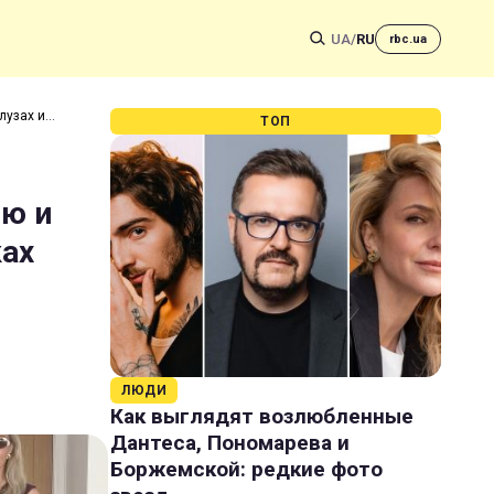
UA
/
RU
rbc.ua
лузах и
ТОП
ию и
ках
ЛЮДИ
Как выглядят возлюбленные
Дантеса, Пономарева и
Боржемской: редкие фото