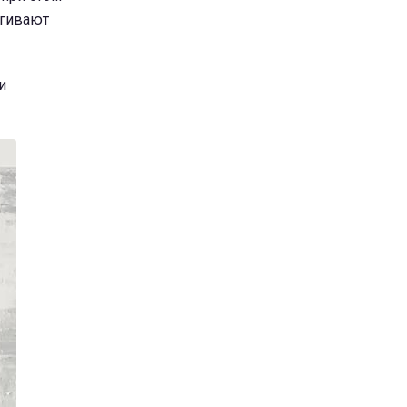
ягивают
и