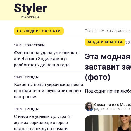
Главная
›
Мода и красота
›
ПОСЛЕДНИЕ НОВОСТИ
футболках (фото)
30 
МОДА И КРАСОТА
19:51
ГОРОСКОПЫ
Финансовая удача уже близко:
Эта модная
эти 4 знака Зодиака могут
заставит з
разбогатеть до конца года
(фото)
18:49
ТРЕНДЫ
Какая ты новая украинская песня:
проходи тест и слушай хит своего
Подходит почти любо
настроения
Сюзанна Аль Мари
редактор ленты ново
18:09
ТРЕНДЫ
С ними не уснешь до утра: 8
жутких сериалов, которые
надолго засядут в памяти