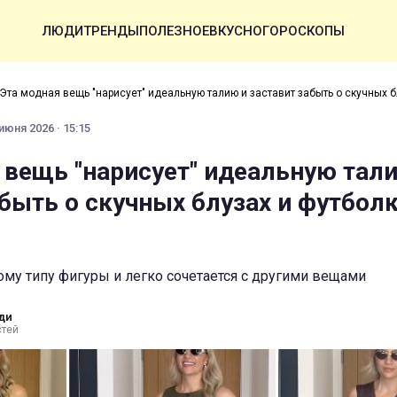
ЛЮДИ
ТРЕНДЫ
ПОЛЕЗНОЕ
ВКУСНО
ГОРОСКОПЫ
Эта модная вещь "нарисует" идеальную талию и заставит забыть о скучных б
июня 2026 · 15:15
 вещь "нарисует" идеальную тал
абыть о скучных блузах и футбол
му типу фигуры и легко сочетается с другими вещами
ди
стей