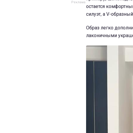
остается комфортны
силуэт, а V-образны
Образ легко дополн
лаконичными украш