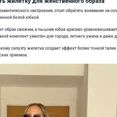
ть жилетку для женственного образа
романтического настроения, стоит обратить внимание на со
линной белой юбкой.
ает образ свежим, а пышная юбка красиво уравновешивае
акой комплект уместен для города, летнего ужина и даже д
кому силуэту жилетка создает эффект более тонкой талии
ских приемов.