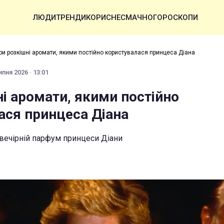
ЛЮДИ
ТРЕНДИ
КОРИСНЕ
СМАЧНО
ГОРОСКОПИ
ри розкішні аромати, якими постійно користувалася принцеса Діана
ипня 2026 · 13:01
і аромати, якими постійно
ася принцеса Діана
вечірній парфум принцеси Діани