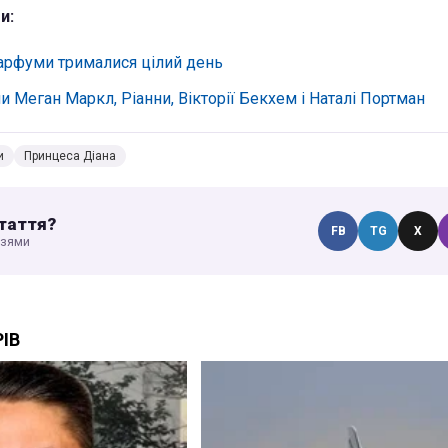
и:
парфуми трималися цілий день
 Меган Маркл, Ріанни, Вікторії Бекхем і Наталі Портман
и
Принцеса Діана
таття?
FB
TG
X
узями