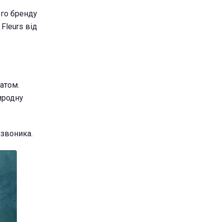
ого бренду
Fleurs від
атом.
риродну
дзвоника.