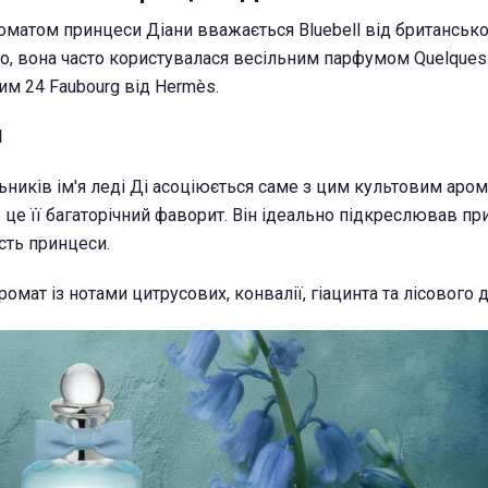
атом принцеси Діани вважається Bluebell від британськ
ого, вона часто користувалася весільним парфумом Quelques 
им 24 Faubourg від Hermès.
l
ьників ім'я леді Ді асоціюється саме з цим культовим аром
l - це її багаторічний фаворит. Він ідеально підкреслював п
ість принцеси.
омат із нотами цитрусових, конвалії, гіацинта та лісового 