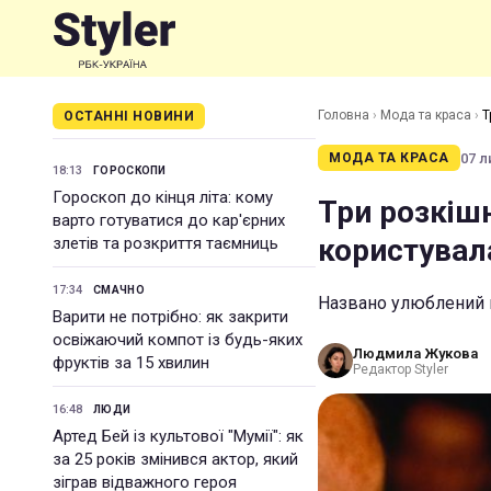
Головна
›
Мода та краса
›
Т
ОСТАННІ НОВИНИ
07 л
МОДА ТА КРАСА
18:13
ГОРОСКОПИ
Гороскоп до кінця літа: кому
Три розкішн
варто готуватися до кар'єрних
користувал
злетів та розкриття таємниць
17:34
СМАЧНО
Названо улюблений 
Варити не потрібно: як закрити
освіжаючий компот із будь-яких
Людмила Жукова
фруктів за 15 хвилин
Редактор Styler
16:48
ЛЮДИ
Артед Бей із культової "Мумії": як
за 25 років змінився актор, який
зіграв відважного героя