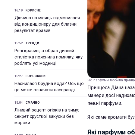
16:19
КОРИСНЕ
Дівчина на місяць відмовилася
від кондиціонеру для білизни:
результат вразив
15:52
ТРЕНДИ
Речі красиві, а образ дивний:
стилістка пояснила помилку, яку
роблять усі модниці
15:27
ГОРОСКОПИ
Які парфуми любила принце
Наснилася брудна вода? Ось що
Принцеса Діана назав
це може означати насправді
манери досі надихаю
певні парфуми.
15:04
СМАЧНО
Лінивий рецепт огірків на зиму:
секрет хрусткої закуски без
Які саме аромати бул
мороки
Які парфуми о