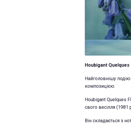
Houbigant Quelques 
Найголовнішу подію
композицією.
Houbigant Quelques F
свого весілля (1981 р
Він складається з но