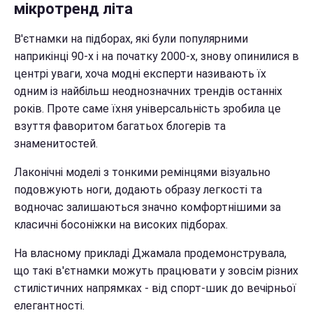
мікротренд літа
В'єтнамки на підборах, які були популярними
наприкінці 90-х і на початку 2000-х, знову опинилися в
центрі уваги, хоча модні експерти називають їх
одним із найбільш неоднозначних трендів останніх
років. Проте саме їхня універсальність зробила це
взуття фаворитом багатьох блогерів та
знаменитостей.
Лаконічні моделі з тонкими ремінцями візуально
подовжують ноги, додають образу легкості та
водночас залишаються значно комфортнішими за
класичні босоніжки на високих підборах.
На власному прикладі Джамала продемонструвала,
що такі в'єтнамки можуть працювати у зовсім різних
стилістичних напрямках - від спорт-шик до вечірньої
елегантності.