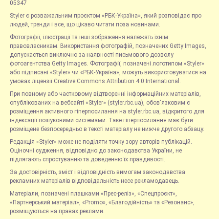
05347
Styler є розважальним проєктом «РБК-Україна», який розповідає про
людей, тренди і все, що цікаво читати поза новинами.
Фотографії, ілюстрації та інші зображення належать їхнім
правовласникам. Використання фотографій, позначених Getty Images,
допускається виключно за наявності письмового дозволу
фотоагентства Getty Images. Фотографії, позначені логотипом «Styler»
або підписані «Styler» чи «РБК-Україна», можуть використовуватися на
умовах ліцензії Creative Commons Attribution 4.0 International.
При повному або частковому відтворенні інформаційних матеріалів,
опублікованих на вебсайті «Styler» (styler.rbc.ua), обов'язковим є
розміщення активного гіперпосилання на styler.rbc.ua, відкритого для
індексації пошуковими системами. Таке гіперпосилання має бути
розміщене безпосередньо в тексті матеріалу не нижче другого абзацу.
Редакція «Styler» може не поділяти точку зору авторів публікацій.
Оціночні судження, відповідно до законодавства України, не
підлягають спростуванню та доведенню їх правдивості.
За достовірність, зміст і відповідність вимогам законодавства
рекламних матеріалів відповідальність несе рекламодавець.
Матеріали, позначені плашками «Прес-реліз», «Спецпроєкт»,
«Партнерський матеріал», «Promo», «Благодійність» та «Резонанс»,
розміщуються на правах реклами.