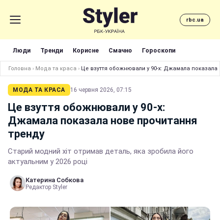
rbc.ua
Люди
Тренди
Корисне
Смачно
Гороскопи
Головна
›
Мода та краса
›
Це взуття обожнювали у 90-х: Джамала показала
МОДА ТА КРАСА
16 червня 2026, 07:15
Це взуття обожнювали у 90-х:
Джамала показала нове прочитання
тренду
Старий модний хіт отримав деталь, яка зробила його
актуальним у 2026 році
Катерина Собкова
Редактор Styler