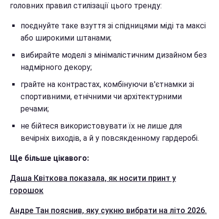
головних правил стилізації цього тренду:
поєднуйте таке взуття зі спідницями міді та максі
або широкими штанами;
вибирайте моделі з мінімалістичним дизайном без
надмірного декору;
грайте на контрастах, комбінуючи в'єтнамки зі
спортивними, етнічними чи архітектурними
речами;
не бійтеся використовувати їх не лише для
вечірніх виходів, а й у повсякденному гардеробі.
Ще більше цікавого:
Даша Квіткова показала, як носити принт у
горошок
Андре Тан пояснив, яку сукню вибрати на літо 2026.