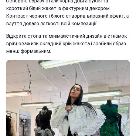
Основою образу стали чорна довга сукня та
короткий білий жакет із фактурним декором.
Контраст чорного і білого створив виразний ефект, а
взуття додало легкості всій композиції.
Відкрита стопа та мінімалістичний дизайн в'єтнамок
врівноважили складний крій жакета і зробили образ
менш формальним.