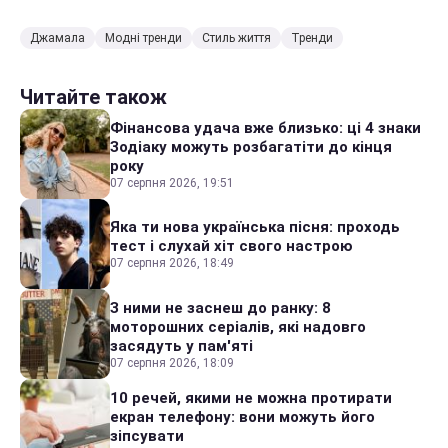
Джамала
Модні тренди
Стиль життя
Тренди
Читайте також
Фінансова удача вже близько: ці 4 знаки
Зодіаку можуть розбагатіти до кінця
року
07 серпня 2026, 19:51
Яка ти нова українська пісня: проходь
тест і слухай хіт свого настрою
07 серпня 2026, 18:49
З ними не заснеш до ранку: 8
моторошних серіалів, які надовго
засядуть у пам'яті
07 серпня 2026, 18:09
10 речей, якими не можна протирати
екран телефону: вони можуть його
зіпсувати