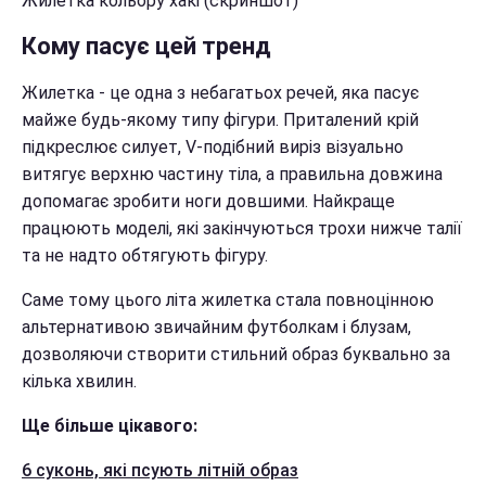
Жилетка кольору хакі (скриншот)
Кому пасує цей тренд
Жилетка - це одна з небагатьох речей, яка пасує
майже будь-якому типу фігури. Приталений крій
підкреслює силует, V-подібний виріз візуально
витягує верхню частину тіла, а правильна довжина
допомагає зробити ноги довшими. Найкраще
працюють моделі, які закінчуються трохи нижче талії
та не надто обтягують фігуру.
Саме тому цього літа жилетка стала повноцінною
альтернативою звичайним футболкам і блузам,
дозволяючи створити стильний образ буквально за
кілька хвилин.
Ще більше цікавого:
6 суконь, які псують літній образ