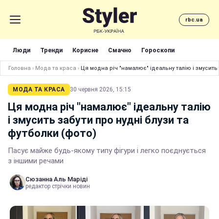
rbc.ua
Люди
Тренди
Корисне
Смачно
Гороскопи
Головна
›
Мода та краса
›
Ця модна річ "намалює" ідеальну талію і змусить 
МОДА ТА КРАСА
30 червня 2026, 15:15
Ця модна річ "намалює" ідеальну талію
і змусить забути про нудні блузи та
футболки (фото)
Пасує майже будь-якому типу фігури і легко поєднується
з іншими речами
Сюзанна Аль Маріді
редактор стрічки новин