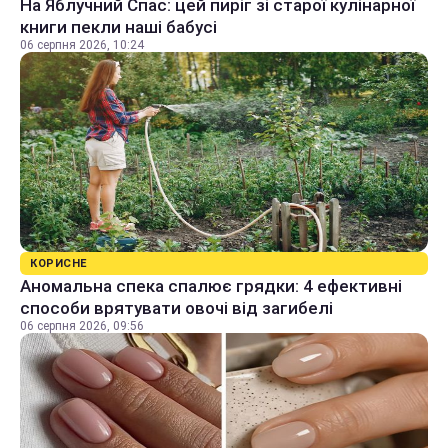
На Яблучний Спас: цей пиріг зі старої кулінарної
книги пекли наші бабусі
06 серпня 2026, 10:24
КОРИСНЕ
Аномальна спека спалює грядки: 4 ефективні
способи врятувати овочі від загибелі
06 серпня 2026, 09:56