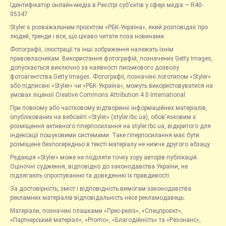
Ідентифікатор онлайн-медіа в Реєстрі суб’єктів у сфері медіа — R40-
05347
Styler є розважальним проєктом «РБК-Україна», який розповідає про
людей, тренди і все, що цікаво читати поза новинами.
Фотографії, ілюстрації та інші зображення належать їхнім
правовласникам. Використання фотографій, позначених Getty Images,
допускається виключно за наявності письмового дозволу
фотоагентства Getty Images. Фотографії, позначені логотипом «Styler»
або підписані «Styler» чи «РБК-Україна», можуть використовуватися на
умовах ліцензії Creative Commons Attribution 4.0 International.
При повному або частковому відтворенні інформаційних матеріалів,
опублікованих на вебсайті «Styler» (styler.rbc.ua), обов'язковим є
розміщення активного гіперпосилання на styler.rbc.ua, відкритого для
індексації пошуковими системами. Таке гіперпосилання має бути
розміщене безпосередньо в тексті матеріалу не нижче другого абзацу.
Редакція «Styler» може не поділяти точку зору авторів публікацій.
Оціночні судження, відповідно до законодавства України, не
підлягають спростуванню та доведенню їх правдивості.
За достовірність, зміст і відповідність вимогам законодавства
рекламних матеріалів відповідальність несе рекламодавець.
Матеріали, позначені плашками «Прес-реліз», «Спецпроєкт»,
«Партнерський матеріал», «Promo», «Благодійність» та «Резонанс»,