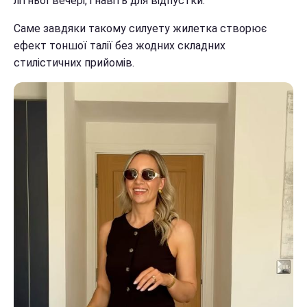
літньої вечері, і навіть для відпустки.
Саме завдяки такому силуету жилетка створює
ефект тоншої талії без жодних складних
стилістичних прийомів.