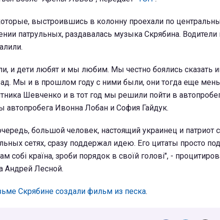
которые, выстроившись в колонну проехали по центральн
ении патрульных, раздавалась музыка Скрябина. Водители
алили.
и, и дети любят и мы любим. Мы честно боялись сказать и
зад. Мы и в прошлом году с ними были, они тогда еще мен
ника Шевченко и в тот год мы решили пойти в автопробег"
ы автопробега Ивонна Лобан и София Гайдук.
очередь, большой человек, настоящий украинец и патриот 
льных сетях, сразу поддержал идею. Его цитаты просто п
сам собі країна, зроби порядок в своїй голові", - процитиро
а Андрей Лесной.
зьме Скрябине создали фильм из песка
.