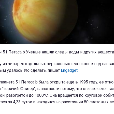
ы 51 Пегаса b Ученые нашли следы воды и других веществ
у из четырех отдельных зеркальных телескопов под назва
ным удалось это сделать, пишет
Engadget
.
планета 51 Пегаса b была открыта еще в 1995 году, ее отно
 "горячий Юпитер", в частности потому, что она является г
ой, разогретой до 1000°C. Она вращается по круговой орби
са за 4,23 суток и находится на расстоянии 50 световых ле