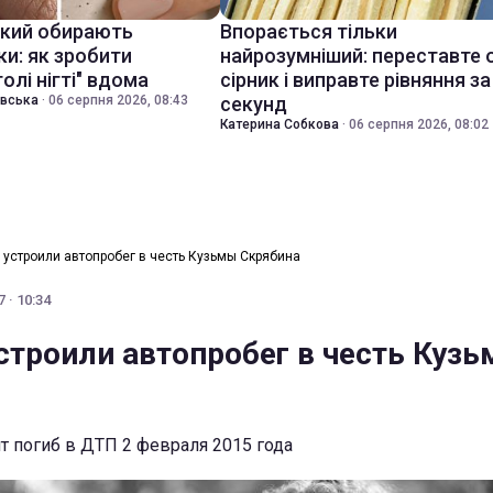
який обирають
Впорається тільки
ки: як зробити
найрозумніший: переставте 
голі нігті" вдома
сірник і виправте рівняння за
івська
·
06 серпня 2026, 08:43
секунд
Катерина Собкова
·
06 серпня 2026, 08:02
 устроили автопробег в честь Кузьмы Скрябина
 · 10:34
строили автопробег в честь Куз
 погиб в ДТП 2 февраля 2015 года