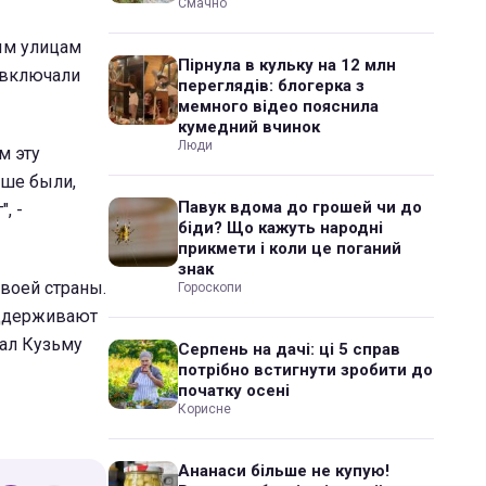
Смачно
ым улицам
Пірнула в кульку на 12 млн
 включали
переглядів: блогерка з
мемного відео пояснила
кумедний вчинок
Люди
м эту
ьше были,
Павук вдома до грошей чи до
, -
біди? Що кажуть народні
прикмети і коли це поганий
знак
своей страны.
Гороскопи
оддерживают
вал Кузьму
Серпень на дачі: ці 5 справ
потрібно встигнути зробити до
початку осені
Корисне
Ананаси більше не купую!