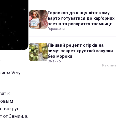
Гороскоп до кінця літа: кому
варто готуватися до кар'єрних
злетів та розкриття таємниць
Гороскопи
Лінивий рецепт огірків на
зиму: секрет хрусткої закуски
без мороки
.
Смачно
нием Very
сят к
азовым
те вокруг
т от Земли, в