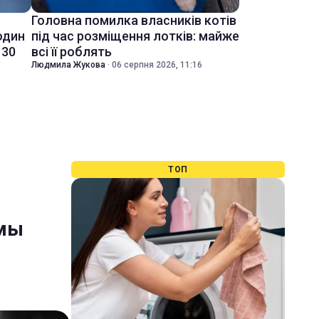
Головна помилка власників котів
один
під час розміщення лотків: майже
 30
всі її роблять
Людмила Жукова
·
06 серпня 2026, 11:16
ТОП
ьмы