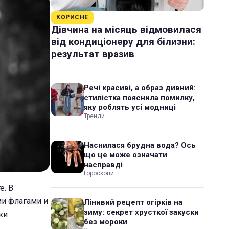
КОРИСНЕ
Дівчина на місяць відмовилася
від кондиціонеру для білизни:
результат вразив
Речі красиві, а образ дивний:
стилістка пояснила помилку,
яку роблять усі модниці
Тренди
Наснилася брудна вода? Ось
що це може означати
насправді
Гороскопи
е. В
ми флагами и
Лінивий рецепт огірків на
зиму: секрет хрусткої закуски
ки
без мороки