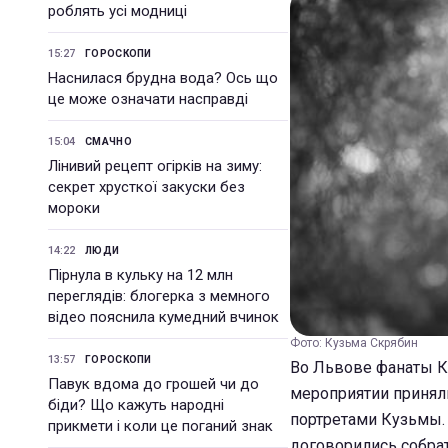
роблять усі модниці
15:27
ГОРОСКОПИ
Наснилася брудна вода? Ось що
це може означати насправді
15:04
СМАЧНО
Лінивий рецепт огірків на зиму:
секрет хрусткої закуски без
мороки
14:22
ЛЮДИ
Пірнула в кульку на 12 млн
переглядів: блогерка з мемного
відео пояснила кумедний вчинок
Фото: Кузьма Скрябин
13:57
ГОРОСКОПИ
Во Львове фанаты Ку
Павук вдома до грошей чи до
мероприятии принял
біди? Що кажуть народні
портретами Кузьмы. 
прикмети і коли це поганий знак
договорились собрат