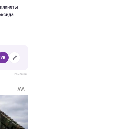
 планеты
оксида
🔗
VB