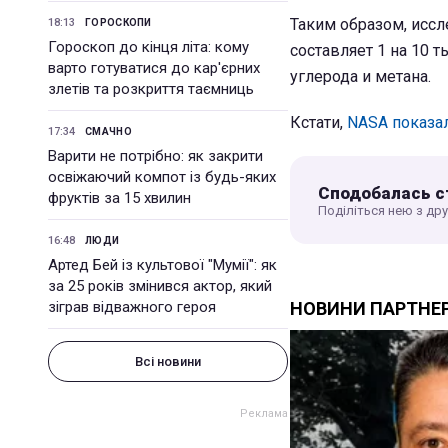
Таким образом, исс
18:13
ГОРОСКОПИ
Гороскоп до кінця літа: кому
составляет 1 на 10 
варто готуватися до кар'єрних
углерода и метана.
злетів та розкриття таємниць
Кстати,
NASA показал
17:34
СМАЧНО
Варити не потрібно: як закрити
освіжаючий компот із будь-яких
Сподобалась с
фруктів за 15 хвилин
Поділіться нею з др
16:48
ЛЮДИ
Артед Бей із культової "Мумії": як
за 25 років змінився актор, який
зіграв відважного героя
Всі новини