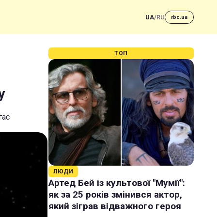
UA
/
RU
rbc.ua
ТОП
у
гас
ЛЮДИ
Артед Бей із культової "Мумії":
як за 25 років змінився актор,
який зіграв відважного героя