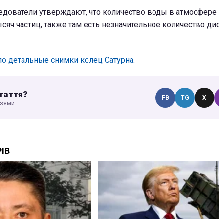
ледователи утверждают, что количество воды в атмосфере
тысяч частиц, также там есть незначительное количество ди
о детальные снимки колец Сатурна.
таття?
FB
TG
X
узями