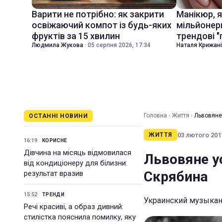
Варити не потрібно: як закрити
Манікюр, 
освіжаючий компот із будь-яких
мільйонер
фруктів за 15 хвилин
трендові "
Людмила Жукова
·
05 серпня 2026, 17:34
Наталя Крижан
Головна
›
Життя
›
Львовяне
ОСТАННІ НОВИНИ
03 лютого 2017
ЖИТТЯ
16:19
КОРИСНЕ
Дівчина на місяць відмовилася
Львовяне у
від кондиціонеру для білизни:
Скрябина
результат вразив
15:52
ТРЕНДИ
Украинский музыкант
Речі красиві, а образ дивний:
стилістка пояснила помилку, яку