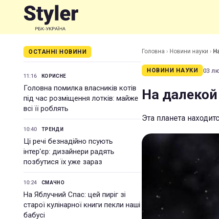
Головна
›
Новини науки
›
Н
ОСТАННІ НОВИНИ
03 лю
НОВИНИ НАУКИ
11:16
КОРИСНЕ
Головна помилка власників котів
На далекой
під час розміщення лотків: майже
всі її роблять
Эта планета находит
10:40
ТРЕНДИ
Ці речі безнадійно псують
інтер'єр: дизайнери радять
позбутися їх уже зараз
10:24
СМАЧНО
На Яблучний Спас: цей пиріг зі
старої кулінарної книги пекли наші
бабусі