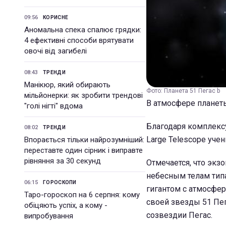
09:56
КОРИСНЕ
Аномальна спека спалює грядки:
4 ефективні способи врятувати
овочі від загибелі
08:43
ТРЕНДИ
Манікюр, який обирають
Фото: Планета 51 Пегас b
мільйонерки: як зробити трендові
В атмосфере планет
"голі нігті" вдома
Благодаря комплекс
08:02
ТРЕНДИ
Large Telescope уче
Впорається тільки найрозумніший:
переставте один сірник і виправте
рівняння за 30 секунд
Отмечается, что экзо
небесным телам типа
06:15
ГОРОСКОПИ
гигантом с атмосфер
Таро-гороскоп на 6 серпня: кому
своей звезды 51 Пега
обіцяють успіх, а кому -
созвездии Пегас.
випробування