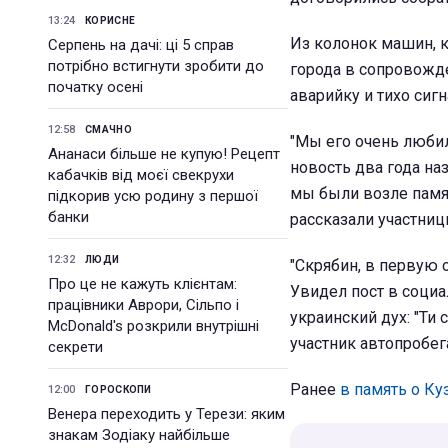
13:24
КОРИСНЕ
Из колонок машин, 
Серпень на дачі: ці 5 справ
потрібно встигнути зробити до
города в сопровожд
початку осені
аварийку и тихо сигн
12:58
СМАЧНО
"Мы его очень любил
Ананаси більше не купую! Рецепт
новость два года на
кабачків від моєї свекрухи
мы были возле памят
підкорив усю родину з першої
банки
рассказали участниц
12:32
ЛЮДИ
"Скрябин, в первую 
Про це не кажуть клієнтам:
Увидел пост в социа
працівники Аврори, Сільпо і
украинский дух: "Ти 
McDonald's розкрили внутрішні
участник автопробег
секрети
Ранее
в память о Ку
12:00
ГОРОСКОПИ
Венера переходить у Терези: яким
знакам Зодіаку найбільше