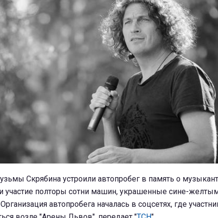
зьмы Скрябина устроили автопробег в память о музыкант
и участие полторы сотни машин, украшенные сине-желты
Организация автопробега началась в соцсетях, где участни
ься возле "Арены Львов", передает "
ТСН
".