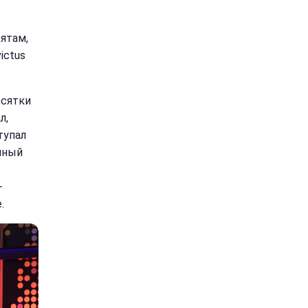
ятам,
ictus
есятки
л,
тупал
ичный
-
.