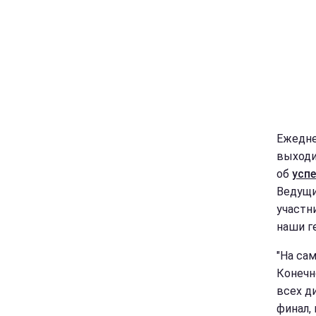
Ежедне
выходи
об
успе
Ведущи
участни
наши г
"На са
Конечн
всех д
финал,