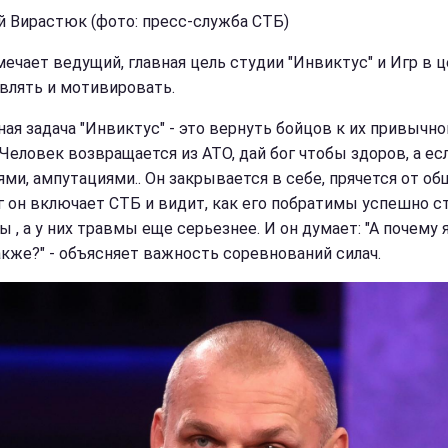
й Вирастюк (фото: пресс-служба СТБ)
мечает ведущий, главная цель студии "Инвиктус" и Игр в ц
влять и мотивировать.
ная задача "Инвиктус" - это вернуть бойцов к их привычно
 Человек возвращается из АТО, дай бог чтобы здоров, а ес
ями, ампутациями.. Он закрывается в себе, прячется от об
г он включает СТБ и видит, как его побратимы успешно с
 , а у них травмы еще серьезнее. И он думает: "А почему 
акже?" - объясняет важность соревнований силач.