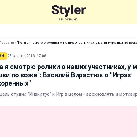
Персони
›
"Когда я смотрю ролики о наших участниках, у меня мурашки по кож
НИ
25 жовтня 2018, 17:06
а я смотрю ролики о наших участниках, у 
ки по коже": Василий Вирастюк о "Играх
коренных"
 цель студии "Инвиктус" и Игр в целом - вдохновлять и мотиви