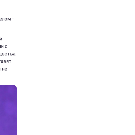
елом -
й
ли с
щества.
тавят
я не