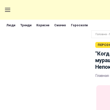
Люди
Тренди
Корисне
Смачно
Гороскопи
Головна
›
ПЕРСО
"Когд
мураш
Непо
Главная