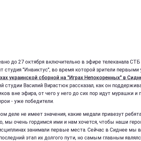
вно до 27 октября включительно в эфире телеканала СТБ
т студия "Инвиктус", во время которой зрители первыми
хах украинской сборной на "Играх Непокоренных" в Сидн
й студии Василий Вирастюк рассказал, как он поддержив
ков вне эфира, от чего у него до сих пор идут мурашки и
ерои - уже победители.
мом деле не имеет значения, какие медали привезут ребята
о, мы очень гордимся ими и нам хочется, чтобы наши геро
исциплинах занимали первые места. Сейчас в Сиднее мы 
 последний этап их долгого пути, но самым главным являлс