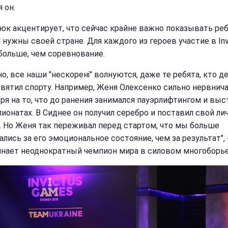
 он.
юк акцентирует, что сейчас крайне важно показывать реб
 нужны своей стране. Для каждого из героев участие в Inv
больше, чем соревнование.
о, все наши "нескорені" волнуются, даже те ребята, кто д
святил спорту. Например, Женя Олексенко сильно нервнича
ря на то, что до ранения занимался пауэрлифтингом и выс
пионатах. В Сиднее он получил серебро и поставил свой л
. Но Женя так переживал перед стартом, что мы больше
лись за его эмоциональное состояние, чем за результат", 
нает неоднократный чемпион мира в силовом многоборье