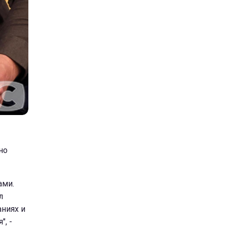
но
ами.
л
аниях и
", -