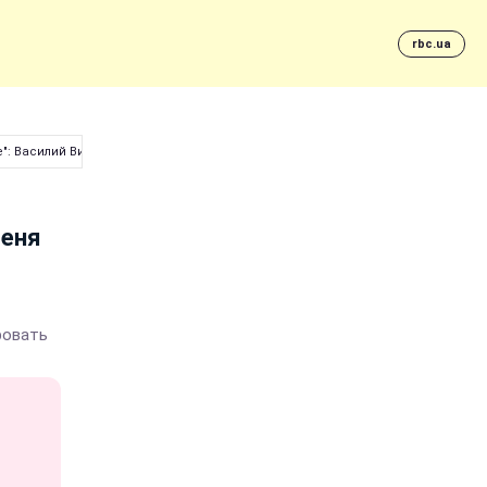
rbc.ua
е": Василий Вирастюк о "Играх Непокоренных"
меня
ровать