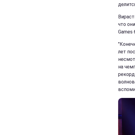
делится
Вираст
что они
Games 
"Конечн
лет по
несмот
на чем
рекорд
волнова
вспоми