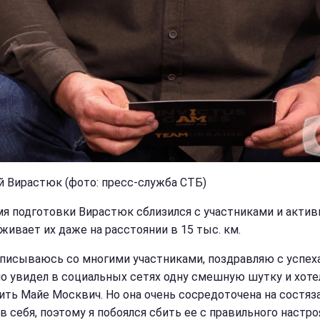
й Вирастюк (фото: пресс-служба СТБ)
мя подготовки Вирастюк сблизился с участниками и актив
живает их даже на расстоянии в 15 тыс. км.
еписываюсь со многими участниками, поздравляю с успех
о увидел в социальных сетях одну смешную шутку и хоте
ить Майе Москвич. Но она очень сосредоточена на состяз
в себя, поэтому я побоялся сбить ее с правильного настроя