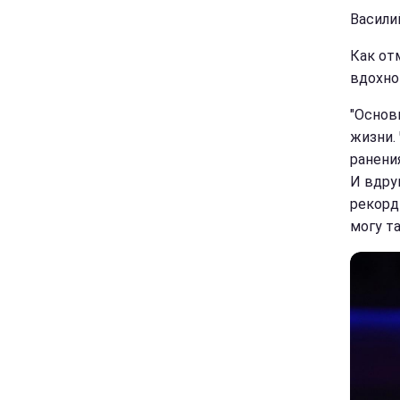
Васили
Как от
вдохно
"Основ
жизни.
ранени
И вдру
рекорды
могу т