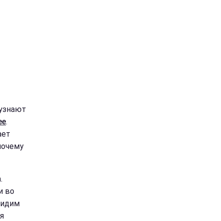
 узнают
ее
.
ает
 почему
.
и во
видим
я