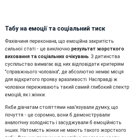
Табу на емоції та соціальний тиск
Фахівчиня переконана, що емоційна закритість
сильної статі - це виключно
результат жорсткого
виховання та соціальних очікувань
. З дитинства
суспільство вимагає від них відповідати критеріям
"справжнього чоловіка", де абсолютно немає місця
для відкритого прояву вразливості. Насправді ж
чоловіки переживають такий самий глибокий спектр
емоцій, як і жінки.
Якби дівчатам століттями нав'язували думку, що
почуття - це соромно, вони б демонстрували
аналогічну холодність і засуджували б емоційність
інших. Натомість жінки не мають такого жорсткого