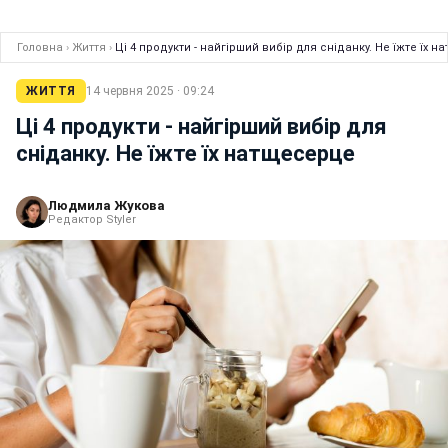
Головна
›
Життя
›
Ці 4 продукти - найгірший вибір для сніданку. Не їжте їх 
ЖИТТЯ
14 червня 2025 · 09:24
Ці 4 продукти - найгірший вибір для
сніданку. Не їжте їх натщесерце
Людмила Жукова
Редактор Styler