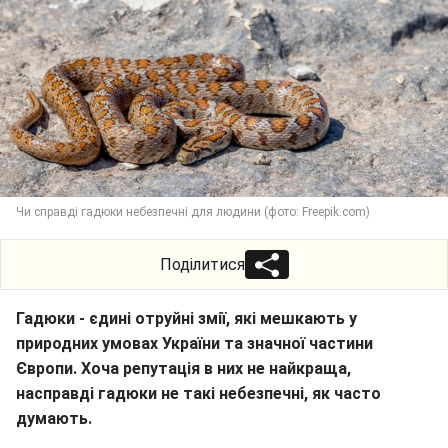
Чи справді гадюки небезпечні для людини (фото: Freepik.com)
Поділитися
Гадюки - єдині отруйні змії, які мешкають у
природних умовах України та значної частини
Європи. Хоча репутація в них не найкраща,
насправді гадюки не такі небезпечні, як часто
думають.