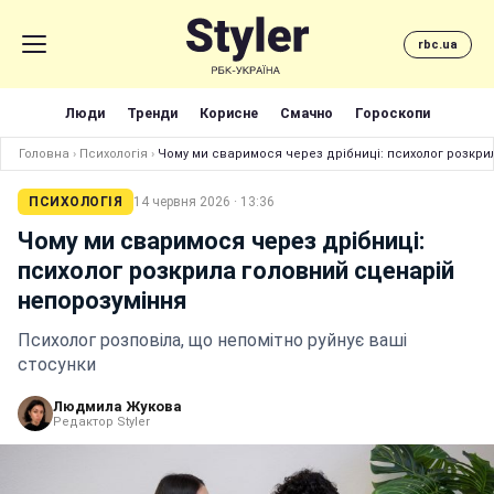
rbc.ua
Люди
Тренди
Корисне
Смачно
Гороскопи
Головна
›
Психологія
›
Чому ми сваримося через дрібниці: психолог розкри
ПСИХОЛОГІЯ
14 червня 2026 · 13:36
Чому ми сваримося через дрібниці:
психолог розкрила головний сценарій
непорозуміння
Психолог розповіла, що непомітно руйнує ваші
стосунки
Людмила Жукова
Редактор Styler