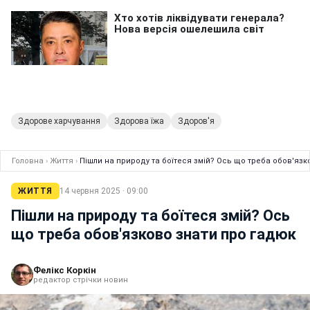
Здорове харчування
Здорова їжа
Здоров'я
Головна
›
Життя
›
Пішли на природу та боїтеся змій? Ось що треба обов'язк
ЖИТТЯ
14 червня 2025 · 09:00
Пішли на природу та боїтеся змій? Ось
що треба обов'язково знати про гадюк
Фелікс Коркін
редактор стрічки новин