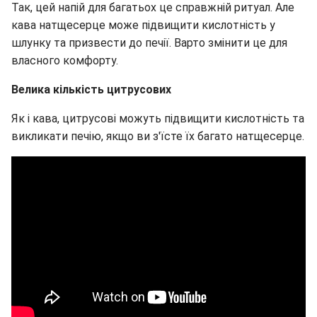
Так, цей напій для багатьох це справжній ритуал. Але
кава натщесерце може підвищити кислотність у
шлунку та призвести до печії. Варто змінити це для
власного комфорту.
Велика кількість цитрусових
Як і кава, цитрусові можуть підвищити кислотність та
викликати печію, якщо ви з'їсте їх багато натщесерце.