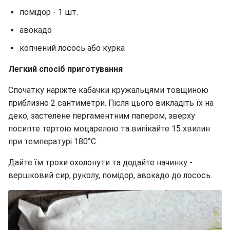
помідор - 1 шт.
авокадо
копчений лосось або курка
Легкий спосіб приготування
Спочатку наріжте кабачки кружальцями товщиною
приблизно 2 сантиметри. Після цього викладіть їх на
деко, застелене пергаментним папером, зверху
посипте тертою моцарелою та випікайте 15 хвилин
при температурі 180°C.
Дайте їм трохи охолонути та додайте начинку -
вершковий сир, руколу, помідор, авокадо до лосось.