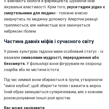
Її вивчають біологи й фармацевти, шукаючи нові
лікувальні властивості. Крім того,
укуси гадюк рідко є
смертельними для людин
и - головне вчасно
звернутись по медичну допомогу. Алергічні реакції
трапляються, але найчастіше все закінчується
набряком і болем.
Частина давніх міфів і сучасного світу
У різних культурах гадюки мали особливий статус - їх
вважали
символами мудрості, переродження або
безсмертя.
У фольклорі вони фігурували як охоронці
скарбів або як містичні істоти.
Під час зимівлі вони збираються в групи, утворюючи
"зміїні клубки", щоб зберегти тепло і вижити в мороз.
Їхній образ залишається суперечливим, але з кожним
роком розуміння їхньої ролі зростає.
Вас може зацікавити