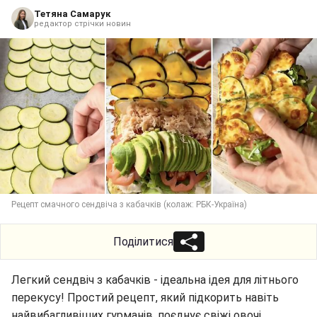
Тетяна Самарук
редактор стрічки новин
Рецепт смачного сендвіча з кабачків (колаж: РБК-Україна)
Поділитися
Легкий сендвіч з кабачків - ідеальна ідея для літнього
перекусу! Простий рецепт, який підкорить навіть
найвибагливіших гурманів, поєднує свіжі овочі,