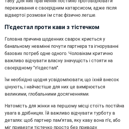
табу. Для них прагнення постійно проговорювати
переживання є своєрідним катарсисом, адже після
відвертої розмови їм стає фізично легше.
П'єдестал проти кави з тістечком
Головна причина щоденних сварок криється у
банальному невмінні почути партнера та ігноруванні
базових потреб одне одного. Чоловікам критично
важливо відчувати власну значущість і стояти на
своєрідному "п'єдесталі".
Їм необхідно щодня усвідомлювати, що їхній внесок
цінують, і найчастіше для них це вимірюється
великими, глобальними досягненнями.
Натомість для жінки на першому місці стоїть постійна
увага в дрібницях. Їй важливо відчувати турботу в
деталях: щоб партнер пам'ятав, яку каву вона п'є, або
міг привезти тістечко просто без приводу.