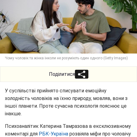
Чому чоловік та жінка інколи не розуміють один одного (Getty Images)
Поділитися
У суспільстві прийнято списувати емоційну
холодність чоловіків на їхню природу, мовляв, вони з
іншої планети. Проте сучасна психологія пояснює це
інакше.
Психоаналітик Катерина Тамразова в ексклюзивному
коментарі для
РБК-Україна
розвіяла міфи про чоловічу