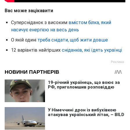
Вас може зацікавити
Суперсніданок з високим
вмістом білка, який
насичує енергією на весь день
О якій одині
треба снідати, щоб жити довше
12 варіантів найгірших
сніданків, які їдять українці