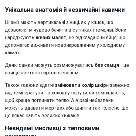
Унікальна анатомія й незвичайні навички
Ці змії мають вертикальні зіниці, як у кішок, що
дозволяє їм чудово бачити в сутінках і темряві. Вони
народжують
живих малят
, не відкладаючи яйця, що
допомагає виживати новонародженим у холодному
кліматі.
Деякі самки можуть розмножуватись
без самця
- це
явище зветься партеногенезом.
Також гадюки здатні
змінювати колір шкір
и залежно
від температури - в холодну пору вони темнішають,
щоб краще поглинати тепло. А в разі небезпеки
можуть вдавати мертвих або шипіти так голосно, що
це лякає навіть великих хижаків.
Невидимі мисливці з тепловими
сенсорами