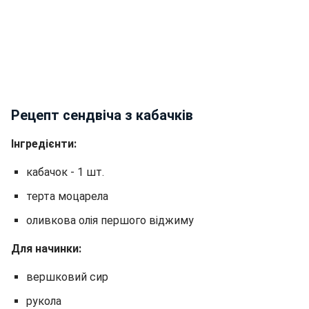
Рецепт сендвіча з кабачків
Інгредієнти:
кабачок - 1 шт.
терта моцарела
оливкова олія першого віджиму
Для начинки:
вершковий сир
рукола