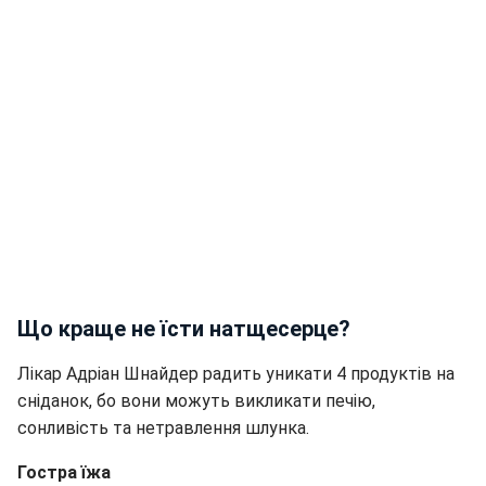
Що краще не їсти натщесерце?
Лікар Адріан Шнайдер радить уникати 4 продуктів на
сніданок, бо вони можуть викликати печію,
сонливість та нетравлення шлунка.
Гостра їжа