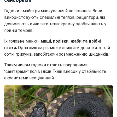
Гадюки - майстри маскування й полювання. Вони
використовують спеціальні теплові рецептори, які
дозволяють виявляти теплокровну здобич навіть у
повній темряві.
Їх головне меню -
миші, полівки, жаби та дрібні
птахи.
Одна змія за рік може знищити десятки, а то й
сотні гризунів, запобігаючи розмноженню шкідників.
Таким чином гадюки стають природними
"санітарами" полів і лісів. Їхній внесок у стабільність
екосистеми неоціненний.