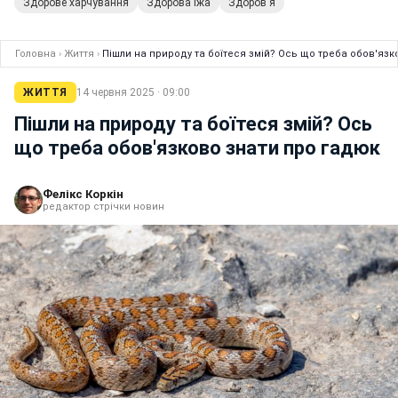
Здорове харчування
Здорова їжа
Здоров'я
Головна
›
Життя
›
Пішли на природу та боїтеся змій? Ось що треба обов'язк
ЖИТТЯ
14 червня 2025 · 09:00
Пішли на природу та боїтеся змій? Ось
що треба обов'язково знати про гадюк
Фелікс Коркін
редактор стрічки новин