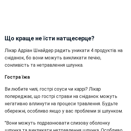
Що краще не їсти натщесерце?
Лікар Адріан Шнайдер радить уникати 4 продуктів на
сніданок, бо вони можуть викликати печію,
сонливість та нетравлення шлунка.
Гостра їжа
Ви любите чилі, гострі соуси чи каррі? Лікар
попереджає, що гострі страви на сніданок можуть
негативно вплинути на процеси травлення. Будьте
обережні, особливо якщо у вас проблеми зі шлунком.
"Вони можуть подразнювати слизову оболонку
шлунка та викликати нетравлення шлунка. Особливо