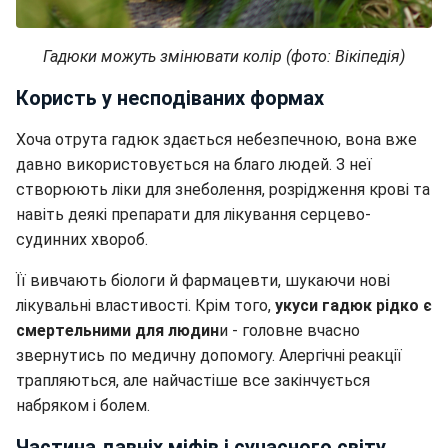
Гадюки можуть змінювати колір (фото: Вікіпедія)
Користь у несподіваних формах
Хоча отрута гадюк здається небезпечною, вона вже
давно використовується на благо людей. З неї
створюють ліки для знеболення, розрідження крові та
навіть деякі препарати для лікування серцево-
судинних хвороб.
Її вивчають біологи й фармацевти, шукаючи нові
лікувальні властивості. Крім того,
укуси гадюк рідко є
смертельними для людин
и - головне вчасно
звернутись по медичну допомогу. Алергічні реакції
трапляються, але найчастіше все закінчується
набряком і болем.
Частина давніх міфів і сучасного світу