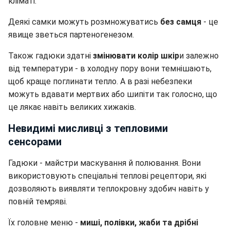
кліматі.
Деякі самки можуть розмножуватись
без самця
- це
явище зветься партеногенезом.
Також гадюки здатні
змінювати колір шкір
и залежно
від температури - в холодну пору вони темнішають,
щоб краще поглинати тепло. А в разі небезпеки
можуть вдавати мертвих або шипіти так голосно, що
це лякає навіть великих хижаків.
Невидимі мисливці з тепловими
сенсорами
Гадюки - майстри маскування й полювання. Вони
використовують спеціальні теплові рецептори, які
дозволяють виявляти теплокровну здобич навіть у
повній темряві.
Їх головне меню -
миші, полівки, жаби та дрібні