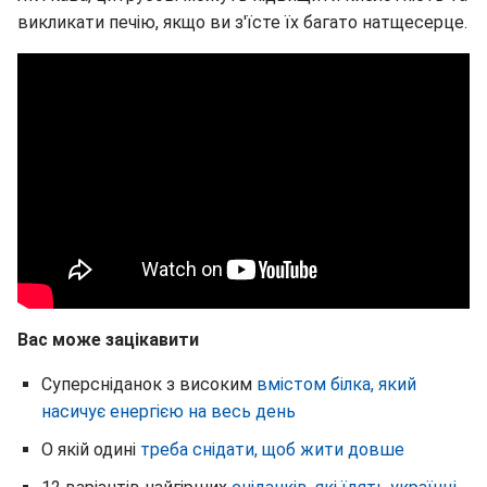
викликати печію, якщо ви з'їсте їх багато натщесерце.
Вас може зацікавити
Суперсніданок з високим
вмістом білка, який
насичує енергією на весь день
О якій одині
треба снідати, щоб жити довше