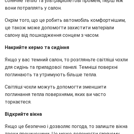
сонячне тепло та ультрафіолетові промені, перш ніж
вони потраплять у салон.
Окрім того, що це робить автомобіль комфортнішим,
це також може допомогти захистити матеріали
салону від пошкодження сонцем з часом.
Накрийте кермо та сидіння
Якщо у вас темний салон, то розгляньте світліші чохли
для сидінь та приладової панелі. Темніші поверхні
поглинають та утримують більше тепла.
Світліші чохли можуть допомогти зменшити
поглинання тепла поверхнями, яких ви часто
торкаєтеся.
Відкрийте вікна
Якщо це безпечно і дозволяє погода, то залиште вікна
трохи прочиненими. Це може допомогти гарячому