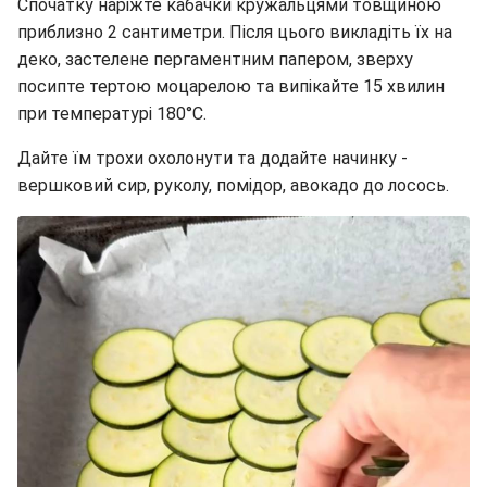
Спочатку наріжте кабачки кружальцями товщиною
приблизно 2 сантиметри. Після цього викладіть їх на
деко, застелене пергаментним папером, зверху
посипте тертою моцарелою та випікайте 15 хвилин
при температурі 180°C.
Дайте їм трохи охолонути та додайте начинку -
вершковий сир, руколу, помідор, авокадо до лосось.