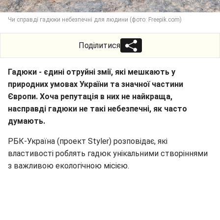
Чи справді гадюки небезпечні для людини (фото: Freepik.com)
Поділитися
Гадюки - єдині отруйні змії, які мешкають у
природних умовах України та значної частини
Європи. Хоча репутація в них не найкраща,
насправді гадюки не такі небезпечні, як часто
думають.
РБК-Україна (проект Styler) розповідає, які
властивості роблять гадюк унікальними створіннями
з важливою екологічною місією.