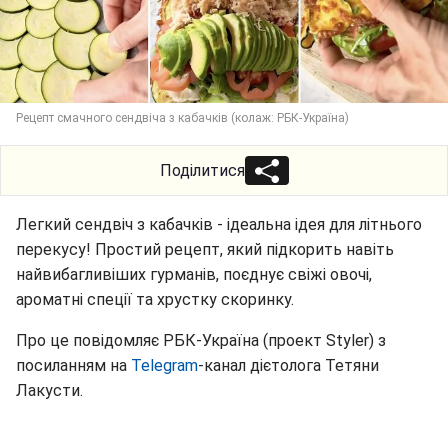
Рецепт смачного сендвіча з кабачків (колаж: РБК-Україна)
Поділитися
Легкий сендвіч з кабачків - ідеальна ідея для літнього
перекусу! Простий рецепт, який підкорить навіть
найвибагливіших гурманів, поєднує свіжі овочі,
ароматні спеції та хрустку скоринку.
Про це повідомляє РБК-Україна (проект Styler) з
посиланням на
Telegram
-канал дієтолога Тетяни
Лакусти.