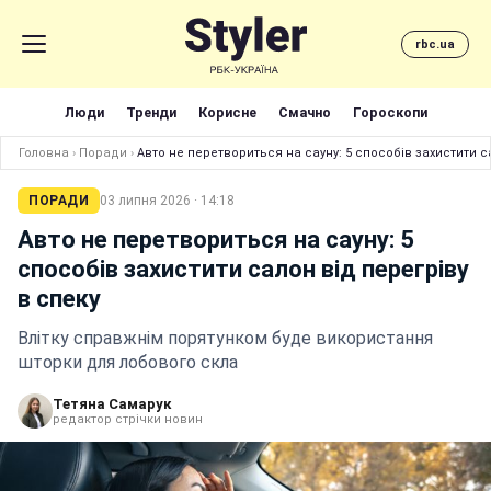
rbc.ua
Люди
Тренди
Корисне
Смачно
Гороскопи
Головна
›
Поради
›
Авто не перетвориться на сауну: 5 способів захистити с
ПОРАДИ
03 липня 2026 · 14:18
Авто не перетвориться на сауну: 5
способів захистити салон від перегріву
в спеку
Влітку справжнім порятунком буде використання
шторки для лобового скла
Тетяна Самарук
редактор стрічки новин