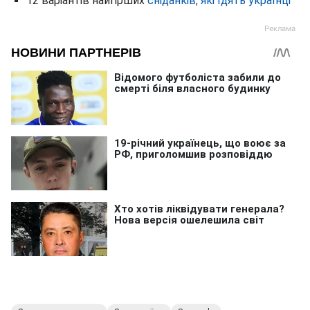
12 варіантів найгірших
сніданків, які їдять українці