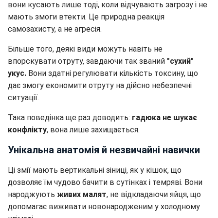
вони кусають лише тоді, коли відчувають загрозу і не
мають змоги втекти. Це природна реакція
самозахисту, а не агресія.
Більше того, деякі види можуть навіть не
впорскувати отруту, завдаючи так званий
"сухий"
укус.
Вони здатні регулювати кількість токсину, що
дає змогу економити отруту на дійсно небезпечні
ситуації.
Така поведінка ще раз доводить:
гадюка не шукає
конфлікту
, вона лише захищається.
Унікальна анатомія й незвичайні навички
Ці змії мають вертикальні зіниці, як у кішок, що
дозволяє їм чудово бачити в сутінках і темряві. Вони
народжують
живих малят
, не відкладаючи яйця, що
допомагає виживати новонародженим у холодному