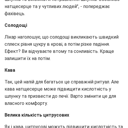
натщесерце та у чутливих людей", - попереджає
фахівець.
Солодощі
Лікар наголошує, що солодощі викликають швидкий
сплеск рівня цукру в крові, а потім різке падіння.
Ефект? Ви відчуваєте втому та сонливість. Краще
залишити їх на потім.
Кава
Так, цей напій для багатьох це справжній ритуал. Але
кава натщесерце може підвищити кислотність у
шлунку та призвести до печії. Варто змінити це для
власного комфорту.
Велика кількість цитрусових
Як і кава, цитрусові можуть підвищити кислотність та