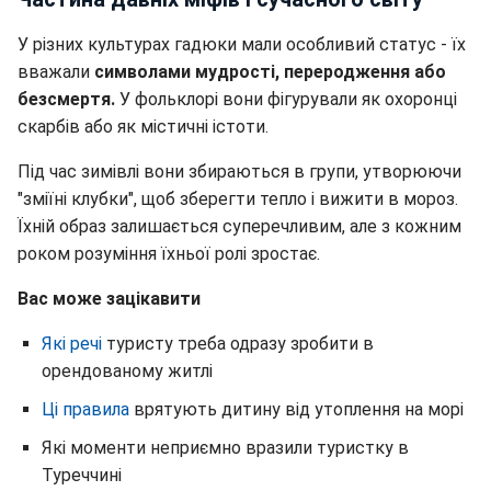
У різних культурах гадюки мали особливий статус - їх
вважали
символами мудрості, переродження або
безсмертя.
У фольклорі вони фігурували як охоронці
скарбів або як містичні істоти.
Під час зимівлі вони збираються в групи, утворюючи
"зміїні клубки", щоб зберегти тепло і вижити в мороз.
Їхній образ залишається суперечливим, але з кожним
роком розуміння їхньої ролі зростає.
Вас може зацікавити
Які речі
туристу треба одразу зробити в
орендованому житлі
Ці правила
врятують дитину від утоплення на морі
Які моменти неприємно вразили туристку в
Туреччині