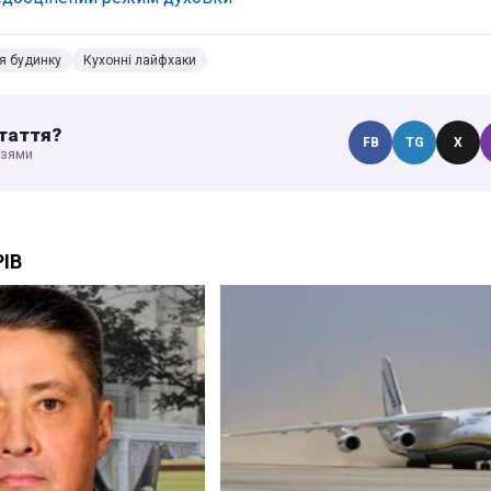
я будинку
Кухонні лайфхаки
таття?
FB
TG
X
узями