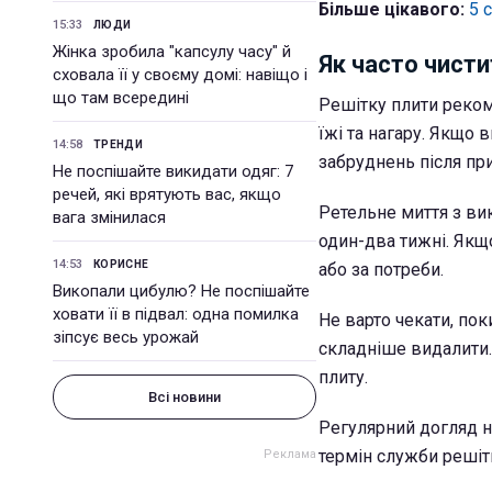
Більше цікавого:
5 
15:33
ЛЮДИ
Жінка зробила "капсулу часу" й
Як часто чисти
сховала її у своєму домі: навіщо і
що там всередині
Решітку плити реком
їжі та нагару. Якщо
14:58
ТРЕНДИ
забруднень після при
Не поспішайте викидати одяг: 7
речей, які врятують вас, якщо
Ретельне миття з ви
вага змінилася
один-два тижні. Якщ
14:53
КОРИСНЕ
або за потреби.
Викопали цибулю? Не поспішайте
ховати її в підвал: одна помилка
Не варто чекати, пок
зіпсує весь урожай
складніше видалити.
плиту.
Всі новини
Регулярний догляд н
термін служби решіт