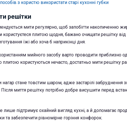
способів з користю використати старі кухонні губки
ти решітки
ендується мити регулярно, щоб запобігти накопиченню жи
 ви користуєтеся плитою щодня, бажано очищати решітку від
готування їжі або хоча б наприкінці дня.
користанням мийного засобу варто проводити приблизно од
о плитою користуються нечасто, достатньо мити решітку ра
и нагар стане товстим шаром, адже застарілі забруднення 
 Після миття решітку потрібно добре висушити перед вста
е лише підтримує охайний вигляд кухні, а й допомагає пр
ки та забезпечити рівномірне горіння конфорок.