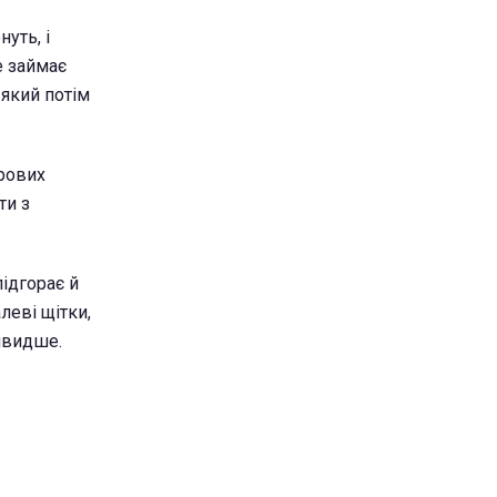
уть, і
е займає
 який потім
ирових
ти з
підгорає й
леві щітки,
швидше.