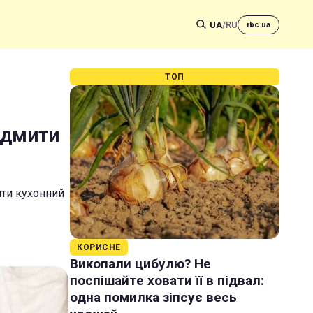
UA
/
RU
rbc.ua
ТОП
відмити
ити кухонний
КОРИСНЕ
Викопали цибулю? Не
поспішайте ховати її в підвал:
одна помилка зіпсує весь