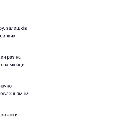
ру, залишків
 свіжих
ин раз на
з на місяць
значно
новленням на
одовжити