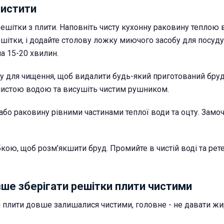
чистити
ешітки з плити.
Наповніть чисту кухонну раковину теплою 
шітки, і додайте столову ложку миючого засобу для посуду
а 15-20 хвилин.
у для чищення, щоб видалити будь-який приготований бруд
чистою водою та висушіть чистим рушником.
або раковину рівними частинами теплої води та оцту.
Замоч
бкою, щоб розм’якшити бруд.
Промийте в чистій воді та рет
вше зберігати решітки плити чистими
 плити довше залишалися чистими, головне - не давати жи