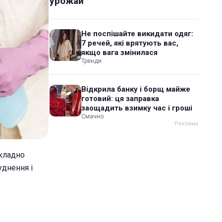
урожай
Не поспішайте викидати одяг:
7 речей, які врятують вас,
якщо вага змінилася
Тренди
Відкрила банку і борщ майже
готовий: ця заправка
заощадить взимку час і гроші
Смачно
складно
уднення і