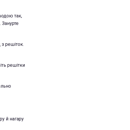
водою так,
. Занурте
 з решіток.
іть решітки
ельно
ру й нагару