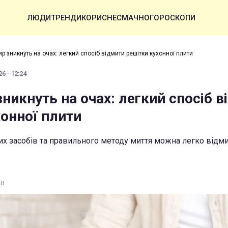
ЛЮДИ
ТРЕНДИ
КОРИСНЕ
СМАЧНО
ГОРОСКОПИ
ир зникнуть на очах: легкий спосіб відмити решітки кухонної плити
6 · 12:24
зникнуть на очах: легкий спосіб 
хонної плити
х засобів та правильного методу миття можна легко відм
ин