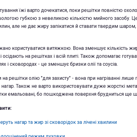
ування їжі варто дочекатися, поки решітки повністю охолон
вологою губкою з невеликою кількістю мийного засобу. Ц
лин, але не дає жиру запікатися й ставати твердим шаром,
ажано користуватися витяжкою. Вона зменшує кількість ж
кі осідають на решітках і всій плиті. Також допомагає готува
х і сковородах - це зменшує бризки олії та соусів.
на решітки олію "для захисту" - вона при нагріванні лише 
нагар. Також не варто використовувати дуже жорсткі мета
тки емальовані, бо пошкоджена поверхня брудниться ще 
вити:
беруть нагар та жир зі сковорідок за лічені хвилини
едооцінений режим духовки