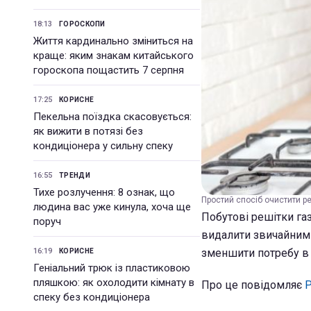
18:13
ГОРОСКОПИ
Життя кардинально зміниться на
краще: яким знакам китайського
гороскопа пощастить 7 серпня
17:25
КОРИСНЕ
Пекельна поїздка скасовується:
як вижити в потязі без
кондиціонера у сильну спеку
16:55
ТРЕНДИ
Тихе розлучення: 8 ознак, що
Простий спосіб очистити реш
людина вас уже кинула, хоча ще
Побутові решітки га
поруч
видалити звичайним 
16:19
зменшити потребу в 
КОРИСНЕ
Геніальний трюк із пластиковою
пляшкою: як охолодити кімнату в
Про це повідомляє
Р
спеку без кондиціонера