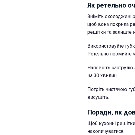
Як ретельно о
Зніміть охолоджені р
щоб вона покрила ре
решітки та залиште н
Використовуйте губк
Ретельно промийте 
Наповніть каструлю 
на 30 хвилин.
Потріть чистячою гу
висушіть.
Поради, як до
Щоб кухонні решітки
накопичуватися.