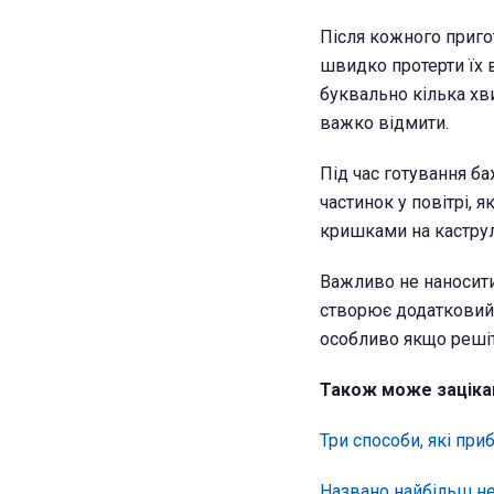
Після кожного пригот
швидко протерти їх 
буквально кілька хви
важко відмити.
Під час готування б
частинок у повітрі, я
кришками на каструля
Важливо не наносити 
створює додатковий 
особливо якщо реші
Також може заціка
Три способи, які при
Названо найбільш н