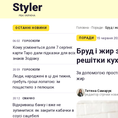
Головна
›
Поради
›
Бруд і ж
ОСТАННІ НОВИНИ
15 червня 202
ПОРАДИ
06:02
ГОРОСКОПИ
Кому усміхнеться доля 7 серпня:
Бруд і жир 
карти Таро дали підказки для всіх
решітки ку
знаків Зодіаку
20:59
ГОРОСКОПИ
За допомогою прости
Люди, народжені в ці дні тижня,
жир
гребуть гроші лопатою: їм
пощастило з пелюшок
Тетяна Самарук
редактор стрічки нов
20:12
СМАЧНО
Відкриваєш банку і вже не
зупинитися: як закрити кабачки в
соусі сацебелі