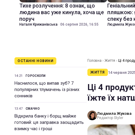
Тихе розлучення: 8 ознак, що
Геніальни
людина вас уже кинула, хоча ще
пляшкою: 
поруч
спеку без
Наталя Крижанівська
·
06 серпня 2026, 16:55
Людмила Жуко
Головна
›
Життя
›
Ці 4 прод
ОСТАННІ НОВИНИ
14 червня 2025
ЖИТТЯ
14:21
ГОРОСКОПИ
Наснилося, що випав зуб? 7
Ці 4 продук
популярних тлумачень із різних
їжте їх на
сонників
13:47
СМАЧНО
Людмила Жукова
Відкрила банку і борщ майже
Редактор Styler
готовий: ця заправка заощадить
взимку час і гроші