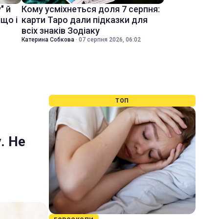
" й
Кому усміхнеться доля 7 серпня:
іщо і
карти Таро дали підказки для
всіх знаків Зодіаку
Катерина Собкова
·
07 серпня 2026, 06:02
ТОП
. Не