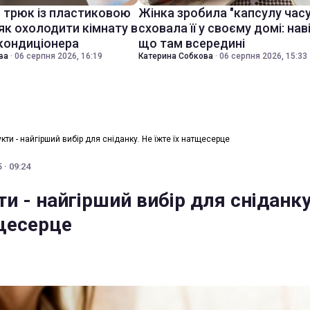
й трюк із пластиковою
Жінка зробила "капсулу часу
як охолодити кімнату в
сховала її у своєму домі: нав
 кондиціонера
що там всередині
ва
·
06 серпня 2026, 16:19
Катерина Собкова
·
06 серпня 2026, 15:33
укти - найгірший вибір для сніданку. Не їжте їх натщесерце
 · 09:24
ти - найгірший вибір для сніданку
тщесерце