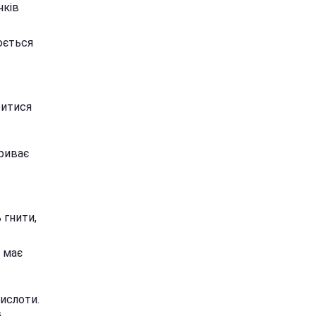
чків
юється
ритися
криває
 гнити,
 має
ислоти.