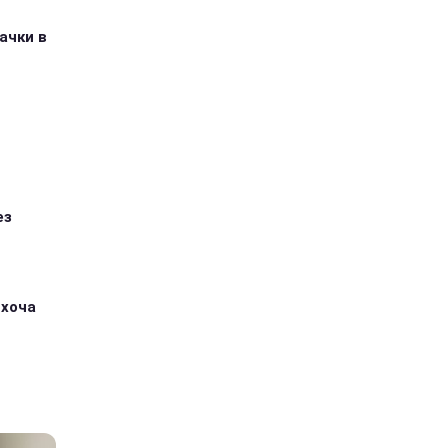
ачки в
ез
 хоча