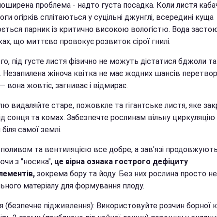
поширена проблема - надто густа посадка. Коли листя каба
оги огірків сплітаються у суцільні джунглі, всередині куща
ється парник із критично високою вологістю. Вода засто
ках, що миттєво провокує розвиток сірої гнилі.
го, під густе листя фізично не можуть дістатися бджоли та
. Незапилена жіноча квітка не має жодних шансів перетво
 — вона жовтіє, загниває і відмирає.
лю видаляйте старе, пожовкле та гігантське листя, яке за
ід сонця та комах. Забезпечте рослинам вільну циркуляцію
 біля самої землі.
 поливом та вентиляцією все добре, а зав'язі продовжують
чи з "носика",
це вірна ознака гострого дефіциту
лементів,
зокрема бору та йоду. Без них рослина просто не
льного матеріалу для формування плоду.
я (безпечне підживлення): Використовуйте розчин борної к