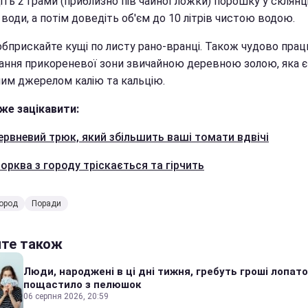
ть 2 грами (приблизно пів чайної ложки) порошку у склянц
 води, а потім доведіть об'єм до 10 літрів чистою водою.
обприскайте кущі по листу рано-вранці. Також чудово пра
ання прикореневої зони звичайною деревною золою, яка є
им джерелом калію та кальцію.
же зацікавити:
ервневий трюк, який збільшить ваші томати вдвічі
орква з городу тріскається та гірчить
город
Поради
йте також
Люди, народжені в ці дні тижня, гребуть гроші лопато
пощастило з пелюшок
06 серпня 2026, 20:59