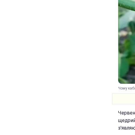
Чому каба
Червень
щедрий 
з'являю