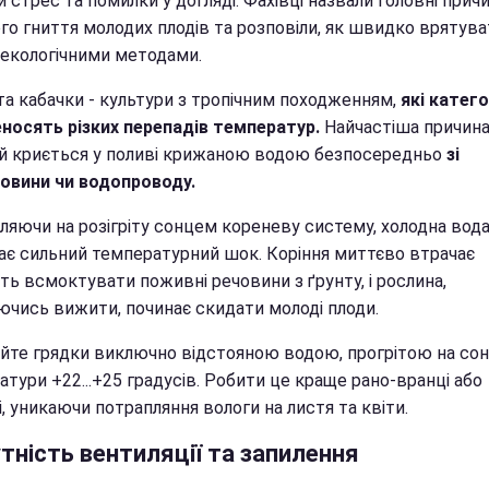
 стрес та помилки у догляді. Фахівці назвали головні прич
го гниття молодих плодів та розповіли, як швидко врятува
 екологічними методами.
та кабачки - культури з тропічним походженням,
які катег
еносять різких перепадів температур.
Найчастіша причина
ей криється у поливі крижаною водою безпосередньо
зі
овини чи водопроводу.
ляючи на розігріту сонцем кореневу систему, холодна вод
ає сильний температурний шок. Коріння миттєво втрачає
ть всмоктувати поживні речовини з ґрунту, і рослина,
ючись вижити, починає скидати молоді плоди.
йте грядки виключно відстояною водою, прогрітою на сон
тури +22...+25 градусів. Робити це краще рано-вранці або
, уникаючи потрапляння вологи на листя та квіти.
тність вентиляції та запилення