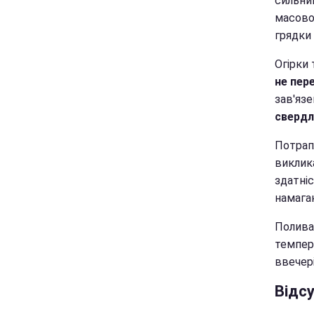
сильний
масово
грядки
Огірки 
не пер
зав'яз
свердл
Потрап
виклик
здатніс
намага
Полива
темпера
ввечері
Відсу