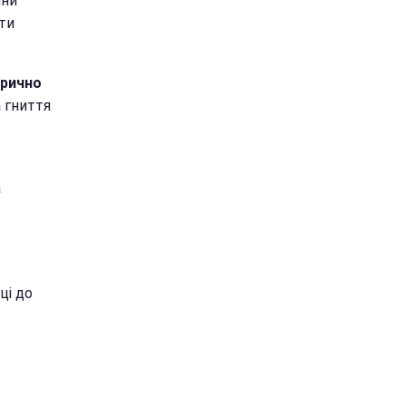
ини
ти
орично
 гниття
а
ці до