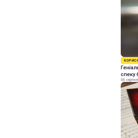
КОРИС
Геніал
спеку 
06 серпня