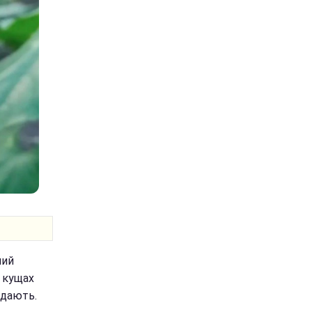
ший
а кущах
адають.