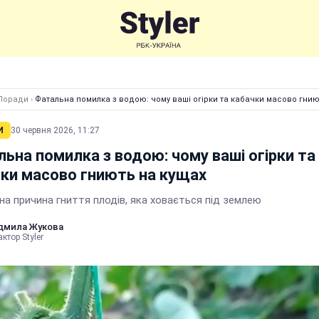
Поради
›
Фатальна помилка з водою: чому ваші огірки та кабачки масово гнию
И
30 червня 2026, 11:27
ьна помилка з водою: чому ваші огірки та
ки масово гниють на кущах
а причина гниття плодів, яка ховається під землею
дмила Жукова
ктор Styler