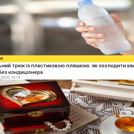
НЕ
ьний трюк із пластиковою пляшкою: як охолодити кім
без кондиціонера
 2026, 16:19