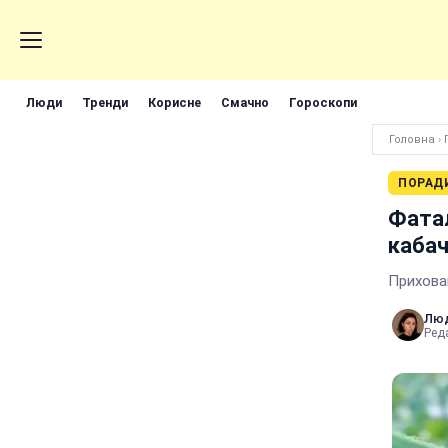
Люди
Тренди
Корисне
Смачно
Гороскопи
Головна
›
ПОРАД
Фатал
кабач
Прихован
Лю
Реда