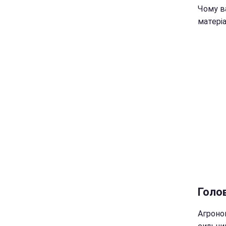
Чому ва
матеріа
Голов
Агроно