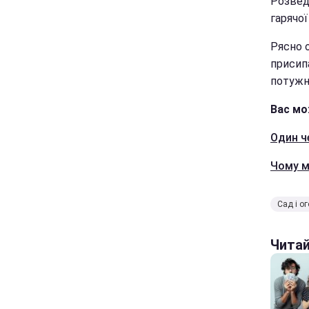
Розведі
гарячої
Рясно 
присип
потужн
Вас мо
Один ч
Чому м
Сад і о
Чита