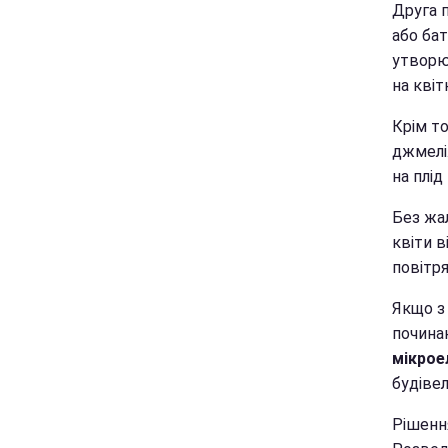
Друга 
або бат
утворю
на квіт
Крім то
джмелі
на плід
Без жа
квіти в
повітря
Якщо з
починаю
мікрое
будіве
Рішенн