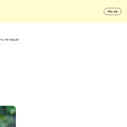
rbc.ua
ть на кущах