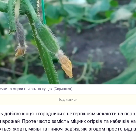
чки та огірки гниють на кущах (Скриншот)
Поділитися:
 добігає кінця, і городники з нетерпінням чекають на пер
врожай. Проте часто замість міцних огірків та кабачків н
ться жовті, мляві та гниючі зав'язі, які згодом просто відп