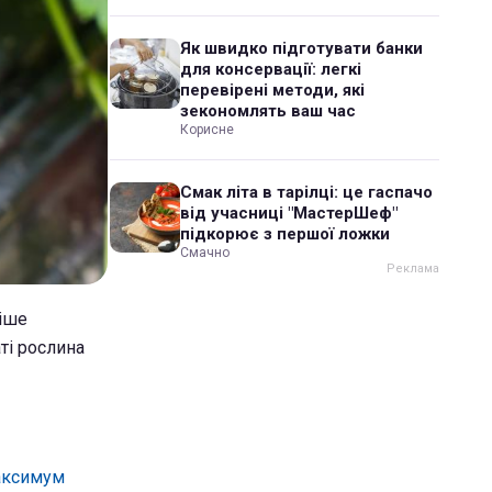
Як швидко підготувати банки
для консервації: легкі
перевірені методи, які
зекономлять ваш час
Корисне
Смак літа в тарілці: це гаспачо
від учасниці "МастерШеф"
підкорює з першої ложки
Смачно
тіше
ті рослина
максимум