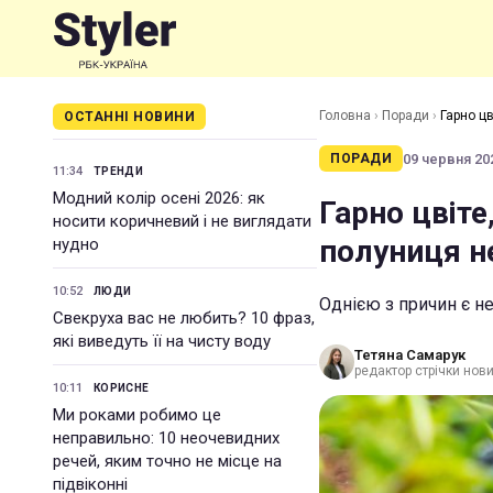
Головна
›
Поради
›
Гарно цв
ОСТАННІ НОВИНИ
09 червня 202
ПОРАДИ
11:34
ТРЕНДИ
Модний колір осені 2026: як
Гарно цвіте
носити коричневий і не виглядати
полуниця н
нудно
10:52
ЛЮДИ
Однією з причин є н
Свекруха вас не любить? 10 фраз,
які виведуть її на чисту воду
Тетяна Самарук
редактор стрічки нов
10:11
КОРИСНЕ
Ми роками робимо це
неправильно: 10 неочевидних
речей, яким точно не місце на
підвіконні