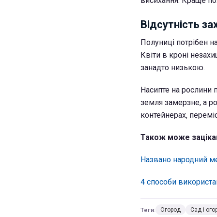
висихання.
Краще пол
Відсутність за
Полуниці потрібен н
Квіти в кроні незах
занадто низькою.
Насипте на рослини п
земля замерзне, а р
контейнерах, переміс
Також може заціка
Названо народний ме
4 способи використан
Теги:
Огород
Сад і ого