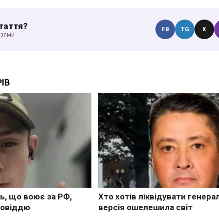
таття?
FB
TG
X
узями