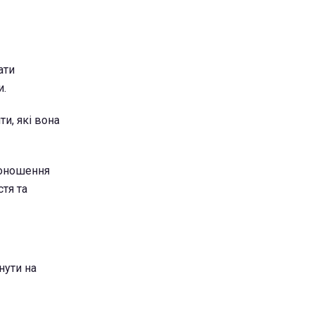
ати
и.
ти, які вона
доношення
тя та
нути на