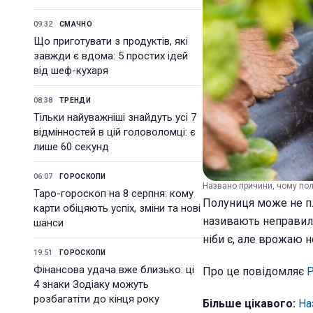
09:32
СМАЧНО
Що приготувати з продуктів, які
завжди є вдома: 5 простих ідей
від шеф-кухаря
08:38
ТРЕНДИ
Тільки найуважніші знайдуть усі 7
відмінностей в цій головоломці: є
лише 60 секунд
06:07
ГОРОСКОПИ
Названо причини, чому полу
Таро-гороскоп на 8 серпня: кому
Полуниця може не пл
карти обіцяють успіх, зміни та нові
називають неправиль
шанси
ніби є, але врожаю н
19:51
ГОРОСКОПИ
Фінансова удача вже близько: ці
Про це повідомляє
Р
4 знаки Зодіаку можуть
розбагатіти до кінця року
Більше цікавого:
На