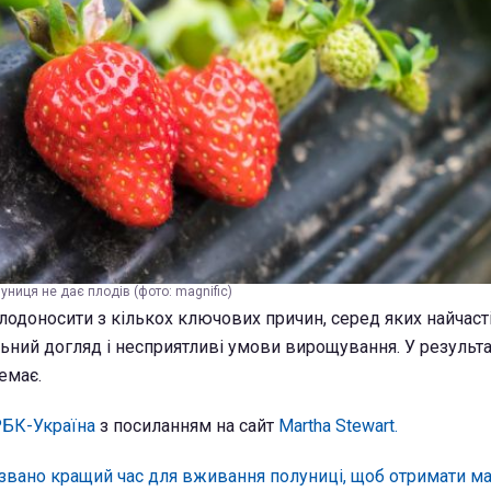
ниця не дає плодів (фото: magnific)
одоносити з кількох ключових причин, серед яких найчас
ний догляд і несприятливі умови вирощування. У результа
емає.
БК-Україна
з посиланням на сайт
Мartha Stewart.
звано кращий час для вживання полуниці, щоб отримати 