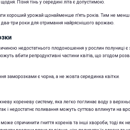
щодня. Пізня тінь у середині літа є допустимою.
ти хороший урожай щонайменше п'ять років. Тим не менш 
 два-три роки для отримання найряснішого врожаю.
озки
чиною недостатнього плодоношення у рослин полуниці є
і можуть вбити репродуктивні частини квітів, що згодом роз
 заморозками є чорна, а не жовта серединка квітки.
неву кореневу систему, яка легко поглинає воду з верхнь
 так і недостатнє поливання можуть суттєво вплинути на вр
може спричинити гниття коренів та інші хвороби, тоді як н