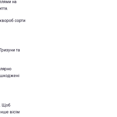
плями на
ття.
 хвороб сорти
Гризуни та
улярно
пошкоджені
х. Щоб
енше вісім