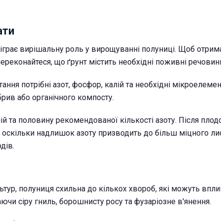
ати
іграє вирішальну роль у вирощуванні полуниці. Щоб отрим
ереконайтеся, що ґрунт містить необхідні поживні речовин
ання потрібні азот, фосфор, калій та необхідні мікроелемен
рив або органічного компосту.
ій та половину рекомендованої кількості азоту. Після пло
, оскільки надлишок азоту призводить до більш міцного лис
дів.
льтур, полуниця схильна до кількох хвороб, які можуть впли
ючи сіру гниль, борошнисту росу та фузаріозне в'янення.