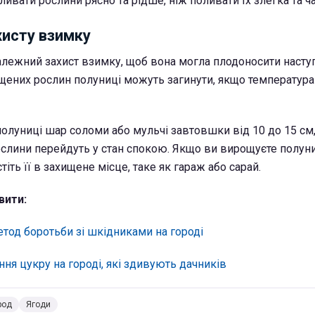
ивати рослини рясно та рідше, ніж поливати їх злегка та ч
хисту взимку
алежний захист взимку, щоб вона могла плодоносити наступ
ищених рослин полуниці можуть загинути,
якщо температура
олуниці шар соломи або мульчі завтовшки від 10 до 15 см,
ослини перейдуть у стан спокою. Якщо ви вирощуєте полу
тіть її в захищене місце, таке як гараж або сарай.
вити:
тод боротьби зі шкідниками на городі
ня цукру на городі, які здивують дачників
род
Ягоди