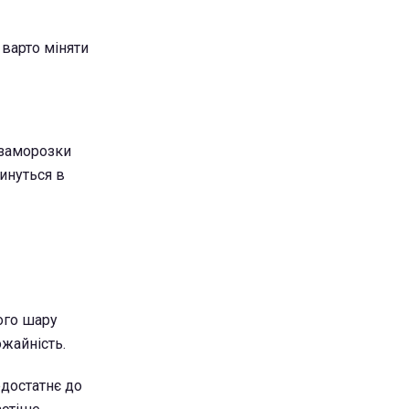
варто міняти
 заморозки
винуться в
ого шару
ожайність.
едостатнє до