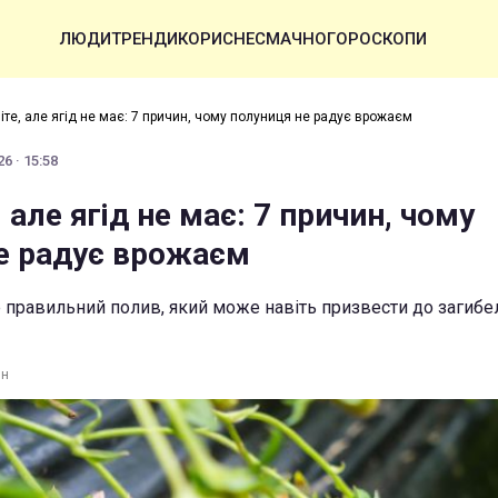
ЛЮДИ
ТРЕНДИ
КОРИСНЕ
СМАЧНО
ГОРОСКОПИ
іте, але ягід не має: 7 причин, чому полуниця не радує врожаєм
6 · 15:58
, але ягід не має: 7 причин, чому
е радує врожаєм
е правильний полив, який може навіть призвести до загибе
ин