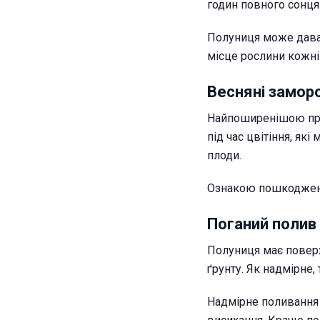
годин повного сонця 
Полуниця може дава
місце рослини кожні
Весняні замор
Найпоширенішою при
під час цвітіння, як
плоди.
Ознакою пошкодження
Поганий полив
Полуниця має поверх
ґрунту. Як надмірне,
Надмірне поливання 