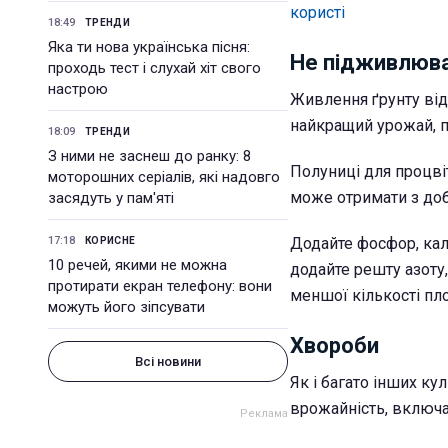
користі
18:49
ТРЕНДИ
Яка ти нова українська пісня:
Не підживлюв
проходь тест і слухай хіт свого
настрою
Живлення ґрунту від
найкращий урожай, п
18:09
ТРЕНДИ
З ними не заснеш до ранку: 8
Полуниці для процвіт
моторошних серіалів, які надовго
може отримати з доб
засядуть у пам'яті
17:18
Додайте фосфор, кал
КОРИСНЕ
10 речей, якими не можна
додайте решту азоту
протирати екран телефону: вони
меншої кількості пло
можуть його зіпсувати
Хвороби
Всі новини
Як і багато інших ку
врожайність, включа