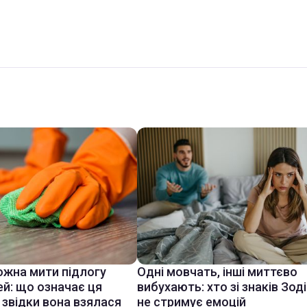
ожна мити підлогу
Одні мовчать, інші миттєво
ей: що означає ця
вибухають: хто зі знаків Зод
 звідки вона взялася
не стримує емоцій