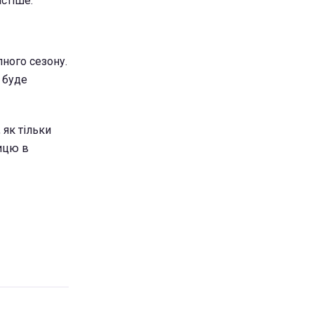
астіше.
ного сезону.
 буде
 як тільки
ницю в