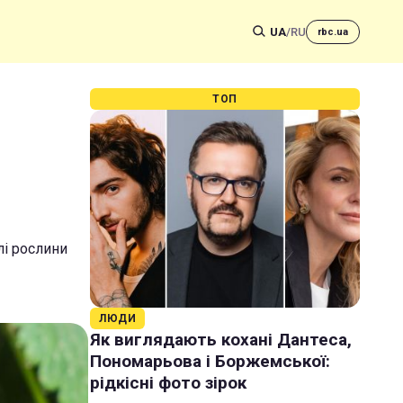
UA
/
RU
rbc.ua
ТОП
лі рослини
ЛЮДИ
Як виглядають кохані Дантеса,
Пономарьова і Боржемської:
рідкісні фото зірок