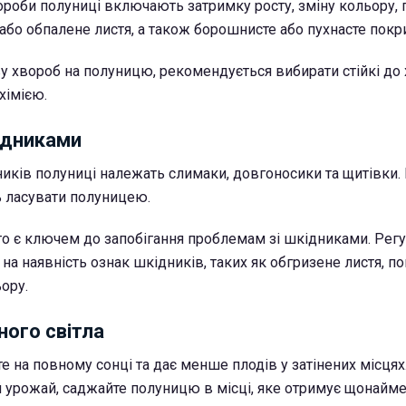
роби полуниці включають затримку росту, зміну кольору, 
або обпалене листя, а також борошнисте або пухнасте покри
у хвороб на полуницю, рекомендується вибирати стійкі до
хімією.
ідниками
ків полуниці належать слимаки, довгоносики та щитівки. 
 ласувати полуницею.
то є ключем до запобігання проблемам зі шкідниками. Рег
 на наявність ознак шкідників, таких як обгризене листя, 
ору.
ного світла
е на повному сонці та дає менше плодів у затінених місця
 урожай, саджайте полуницю в місці, яке отримує щонайм