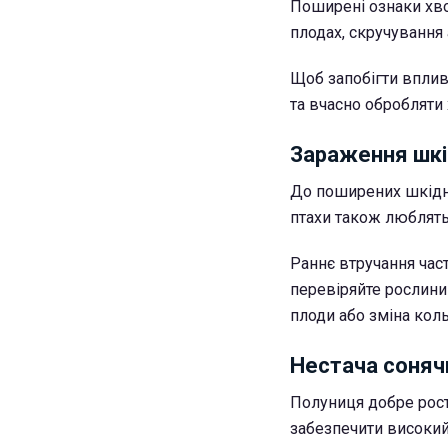
Поширені ознаки хво
плодах, скручування 
Щоб запобігти вплив
та вчасно обробляти 
Зараження шк
До поширених шкідни
птахи також люблять
Раннє втручання час
перевіряйте рослини
плоди або зміна коль
Нестача соняч
Полуниця добре рост
забезпечити високий