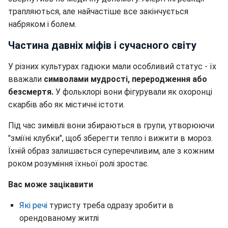
трапляються, але найчастіше все закінчується
набряком і болем.
Частина давніх міфів і сучасного світу
У різних культурах гадюки мали особливий статус - їх
вважали
символами мудрості, переродження або
безсмертя.
У фольклорі вони фігурували як охоронці
скарбів або як містичні істоти.
Під час зимівлі вони збираються в групи, утворюючи
"зміїні клубки", щоб зберегти тепло і вижити в мороз.
Їхній образ залишається суперечливим, але з кожним
роком розуміння їхньої ролі зростає.
Вас може зацікавити
Які речі
туристу треба одразу зробити в
орендованому житлі