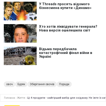
овоч
Буряк
Зберігання овочів
Поради
Головна
›
Життя
›
Ці 4 продукти - найгірший вибір для сніданку. Не їжте їх 