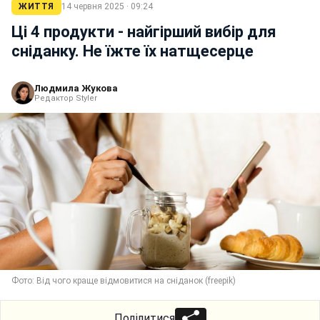
ЖИТТЯ
14 червня 2025 · 09:24
Ці 4 продукти - найгірший вибір для
сніданку. Не їжте їх натщесерце
Людмила Жукова
Редактор Styler
Фото: Від чого краще відмовитися на сніданок (freepik)
Поділитися