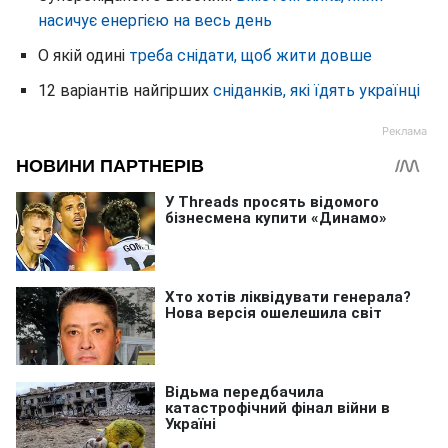
насичує енергією на весь день
О якій одині
треба снідати, щоб жити довше
12 варіантів найгірших
сніданків, які їдять українці