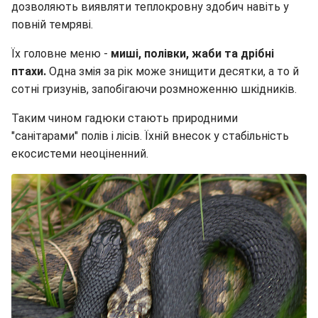
дозволяють виявляти теплокровну здобич навіть у
повній темряві.
Їх головне меню -
миші, полівки, жаби та дрібні
птахи.
Одна змія за рік може знищити десятки, а то й
сотні гризунів, запобігаючи розмноженню шкідників.
Таким чином гадюки стають природними
"санітарами" полів і лісів. Їхній внесок у стабільність
екосистеми неоціненний.