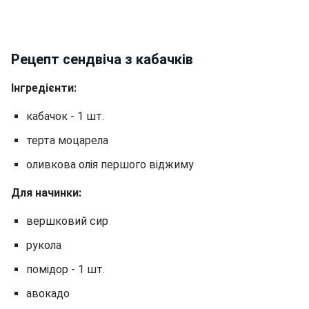
Рецепт сендвіча з кабачків
Інгредієнти:
кабачок - 1 шт.
терта моцарела
оливкова олія першого віджиму
Для начинки:
вершковий сир
рукола
помідор - 1 шт.
авокадо