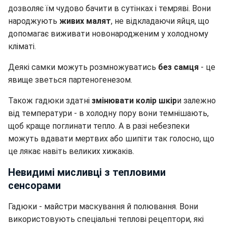
дозволяє їм чудово бачити в сутінках і темряві. Вони
народжують
живих малят
, не відкладаючи яйця, що
допомагає виживати новонародженим у холодному
кліматі.
Деякі самки можуть розмножуватись
без самця
- це
явище зветься партеногенезом.
Також гадюки здатні
змінювати колір шкір
и залежно
від температури - в холодну пору вони темнішають,
щоб краще поглинати тепло. А в разі небезпеки
можуть вдавати мертвих або шипіти так голосно, що
це лякає навіть великих хижаків.
Невидимі мисливці з тепловими
сенсорами
Гадюки - майстри маскування й полювання. Вони
використовують спеціальні теплові рецептори, які