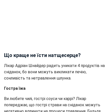
Що краще не їсти натщесерце?
Лікар Адріан Шнайдер радить уникати 4 продуктів на
сніданок, бо вони можуть викликати печію,
сонливість та нетравлення шлунка.
Гостра їжа
Ви любите чилі, гострі соуси чи каррі? Лікар
попереджає, що гострі страви на сніданок можуть
негативно вплинути на процеси травлення. Будьте