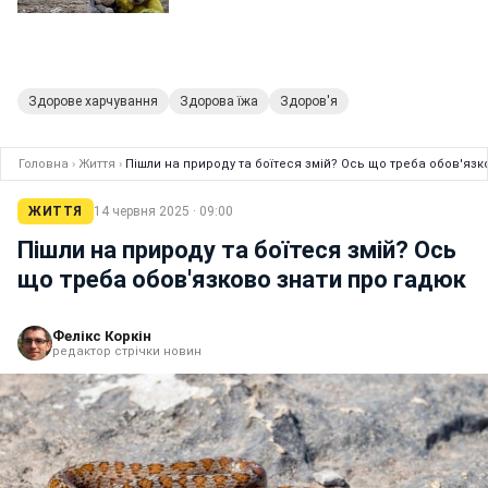
Здорове харчування
Здорова їжа
Здоров'я
Головна
›
Життя
›
Пішли на природу та боїтеся змій? Ось що треба обов'язк
ЖИТТЯ
14 червня 2025 · 09:00
Пішли на природу та боїтеся змій? Ось
що треба обов'язково знати про гадюк
Фелікс Коркін
редактор стрічки новин