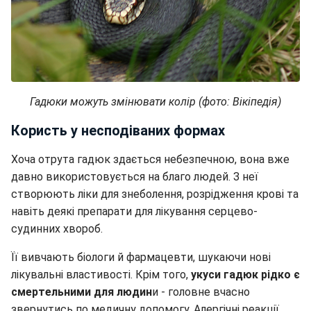
Гадюки можуть змінювати колір (фото: Вікіпедія)
Користь у несподіваних формах
Хоча отрута гадюк здається небезпечною, вона вже
давно використовується на благо людей. З неї
створюють ліки для знеболення, розрідження крові та
навіть деякі препарати для лікування серцево-
судинних хвороб.
Її вивчають біологи й фармацевти, шукаючи нові
лікувальні властивості. Крім того,
укуси гадюк рідко є
смертельними для людин
и - головне вчасно
звернутись по медичну допомогу. Алергічні реакції