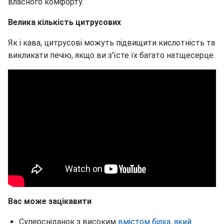
власного комфорту.
Велика кількість цитрусових
Як і кава, цитрусові можуть підвищити кислотність та
викликати печію, якщо ви з'їсте їх багато натщесерце.
Вас може зацікавити
Суперсніданок з високим
вмістом білка, який