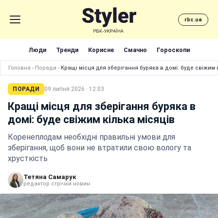
rbc.ua
Люди
Тренди
Корисне
Смачно
Гороскопи
Головна
›
Поради
›
Кращі місця для зберігання буряка в домі: буде свіжим 
ПОРАДИ
09 липня 2026 · 12:03
Кращі місця для зберігання буряка в
домі: буде свіжим кілька місяців
Коренеплодам необхідні правильні умови для
зберігання, щоб вони не втратили свою вологу та
хрусткість
Тетяна Самарук
редактор стрічки новин