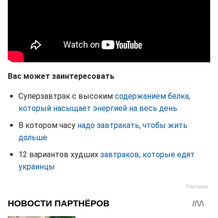
Вас может заинтересовать
Суперзавтрак с высоким
содержанием белка,
который насыщает энергией на весь день
В котором часу
надо завтракать, чтобы жить
дольше
12 вариантов худших
завтраков, которые едят
украинцы