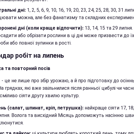
ральні дні:
1, 2, 5, 6, 9, 10, 16, 19, 20, 23, 24, 25, 28, 30, 31 лип
ювати можна, але без фанатизму та складних експеримен
ронені дні (коли краще відпочити):
13, 14, 15 та 29 липня
садити або обрізати рослини в ці дні може призвести до ї
оби або повної зупинки в рості.
ндар робіт на липень
а та повторний посів
- це не лише про збір урожаю, а й про підготовку до осінн
На грядках, які вже звільнилися після ранньої цибулі чи часн
сміливо сіяти другу хвилю культур.
нь (салат, шпинат, кріп, петрушка):
найкраще сіяти 17, 18,
ипня. Волога та висхідний Місяць допоможуть насінню шв
клюнутися.
ис та дайкон:
ці культури люблять короткий день, тому др