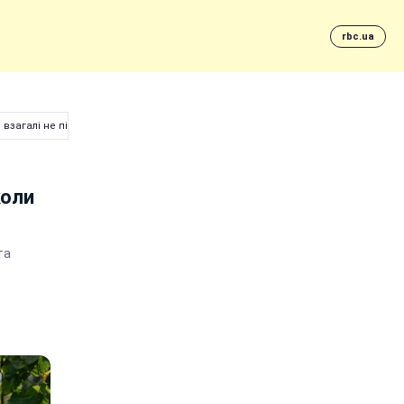
rbc.ua
 взагалі не підходити
коли
та