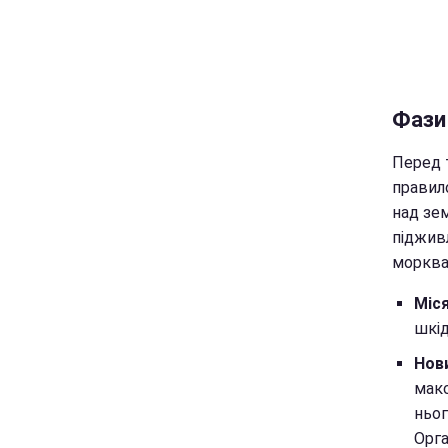
Фази 
Перед 
правило
над зем
підживл
морква,
Міся
шкід
Нови
макс
ньог
Орга