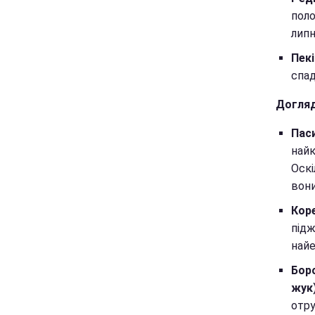
поло
липн
Пекі
спад
Догляд
Паси
найк
Оскі
вон
Кор
підж
найе
Боро
жук)
отру