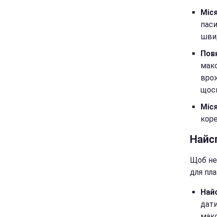
Міся
паси
швид
Повн
макс
врож
щось
Міся
коре
Найсп
Щоб не 
для пла
Найс
дати
макс