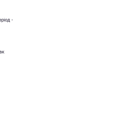
ріод -
ак