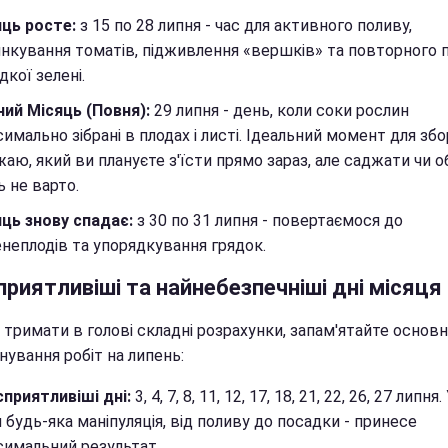
ць росте:
з 15 по 28 липня - час для активного поливу,
нкування томатів, підживлення «вершків» та повторного 
кої зелені.
ий Місяць (Повня):
29 липня - день, коли соки рослин
имально зібрані в плодах і листі. Ідеальний момент для збо
аю, який ви плануєте з'їсти прямо зараз, але саджати чи о
 не варто.
ць знову спадає:
з 30 по 31 липня - повертаємося до
неплодів та упорядкування грядок.
риятливіші та найнебезпечніші дні місяця
тримати в голові складні розрахунки, запам'ятайте основн
нування робіт на липень:
приятливіші дні:
3, 4, 7, 8, 11, 12, 17, 18, 21, 22, 26, 27 липня. 
 будь-яка маніпуляція, від поливу до посадки - принесе
имальний результат.