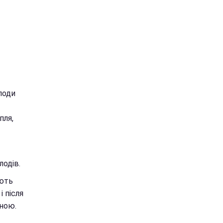
лоди
пля,
лодів.
ають
 після
оною.