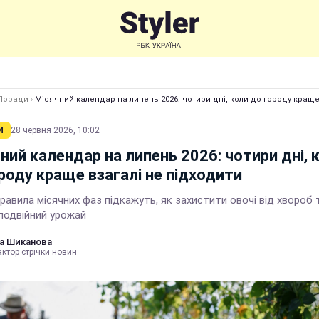
Поради
›
Місячний календар на липень 2026: чотири дні, коли до городу краще
И
28 червня 2026, 10:02
ний календар на липень 2026: чотири дні, 
роду краще взагалі не підходити
равила місячних фаз підкажуть, як захистити овочі від хвороб 
 подвійний урожай
а Шиканова
ктор стрічки новин