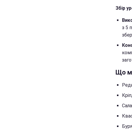
Збір у
Вико
з 5 
збер
Конс
комп
заго
Що м
Реди
Кріп
Сала
Квас
Буря