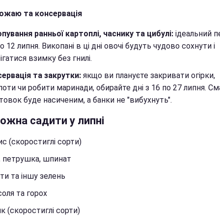
рожаю та консервація
пування ранньої картоплі, часнику та цибулі:
ідеальний пе
по 12 липня. Викопані в ці дні овочі будуть чудово сохнути і
ігатися взимку без гнилі.
ервація та закрутки:
якщо ви плануєте закривати огірки,
оти чи робити маринади, обирайте дні з 16 по 27 липня. См
товок буде насиченим, а банки не "вибухнуть".
ожна садити у липні
с (скоростиглі сорти)
, петрушка, шпинат
ти та іншу зелень
оля та горох
к (скоростиглі сорти)