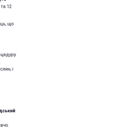
 та 12
яць, що
цедуру
.
слин, і
адський
вчо.