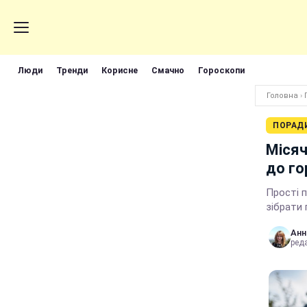
Люди
Тренди
Корисне
Смачно
Гороскопи
Головна
›
ПОРАД
Місяч
до го
Прості п
зібрати
Анн
реда