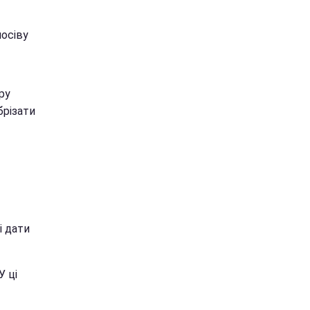
посіву
ру
брізати
і дати
У ці