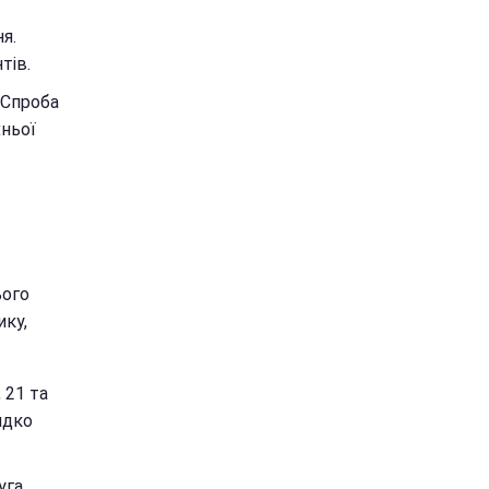
ня.
тів.
. Спроба
хньої
ього
ику,
 21 та
идко
уга