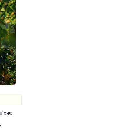
ї сил:
б