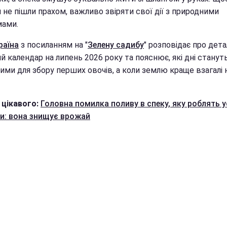
 не пішли прахом, важливо звіряти свої дії з природними
мами.
раїна
з посиланням на "
Зелену садибу
" розповідає про дет
й календар на липень 2026 року та пояснює, які дні станут
ими для збору перших овочів, а коли землю краще взагалі 
 цікавого:
Головна помилка поливу в спеку, яку роблять у
и: вона знищує врожай