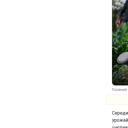
Посівний 
Середин
урожай
шкідни