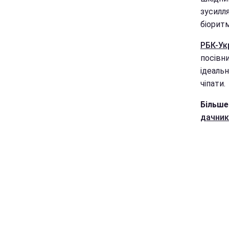
зусилля
біорит
РБК-Ук
посівни
ідеальн
чіпати.
Більше
дачник