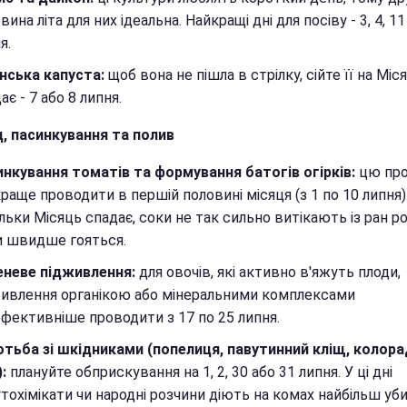
вина літа для них ідеальна. Найкращі дні для посіву - 3, 4, 11
я.
нська капуста:
щоб вона не пішла в стрілку, сійте її на Міс
ає - 7 або 8 липня.
, пасинкування та полив
нкування томатів та формування батогів огірків:
цю про
раще проводити в першій половині місяця (з 1 по 10 липня)
льки Місяць спадає, соки не так сильно витікають із ран ро
и швидше гояться.
еневе підживлення:
для овочів, які активно в'яжуть плоди,
ивлення органікою або мінеральними комплексами
фективніше проводити з 17 по 25 липня.
тьба зі шкідниками (попелиця, павутинний кліщ, колор
:
плануйте обприскування на 1, 2, 30 або 31 липня. У ці дні
тохімікати чи народні розчини діють на комах найбільш уби