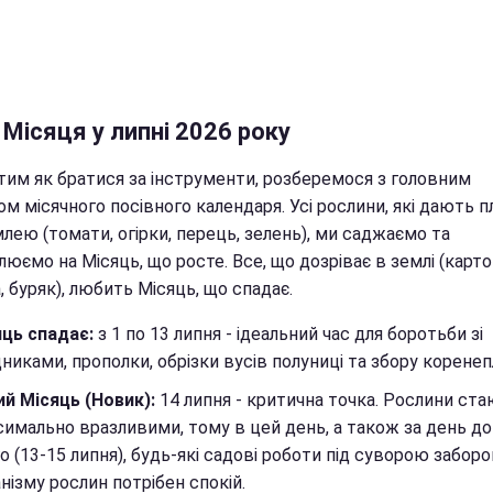
Місяця у липні 2026 року
тим як братися за інструменти, розберемося з головним
м місячного посівного календаря. Усі рослини, які дають п
лею (томати, огірки, перець, зелень), ми саджаємо та
юємо на Місяць, що росте. Все, що дозріває в землі (карто
 буряк), любить Місяць, що спадає.
ць спадає:
з 1 по 13 липня - ідеальний час для боротьби зі
никами, прополки, обрізки вусів полуниці та збору коренеп
й Місяць (Новик):
14 липня - критична точка. Рослини ст
имально вразливими, тому в цей день, а також за день до і
о (13-15 липня), будь-які садові роботи під суворою забор
нізму рослин потрібен спокій.