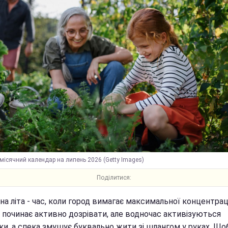
місячний календар на липень 2026 (Getty Images)
Поділитися:
а літа - час, коли город вимагає максимальної концентраці
 починає активно дозрівати, але водночас активізуються
ки, а спека змушує буквально жити зі шлангом у руках. Що