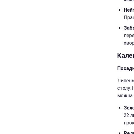
Нейт
Прац
Забо
пере
хвор
Кале
Посадк
Липень 
столу. 
можна 
Зеле
22 л
про
Ред