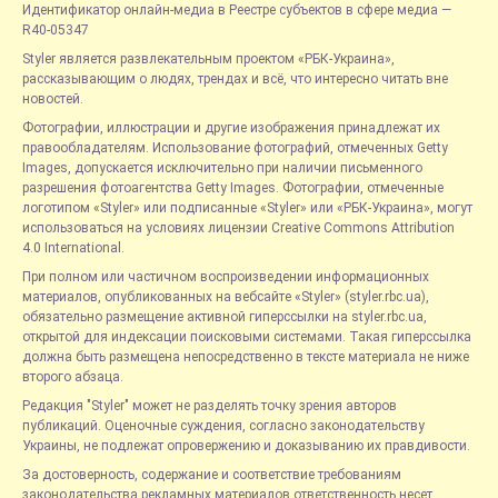
Идентификатор онлайн-медиа в Реестре субъектов в сфере медиа —
R40-05347
Styler является развлекательным проектом «РБК-Украина»,
рассказывающим о людях, трендах и всё, что интересно читать вне
новостей.
Фотографии, иллюстрации и другие изображения принадлежат их
правообладателям. Использование фотографий, отмеченных Getty
Images, допускается исключительно при наличии письменного
разрешения фотоагентства Getty Images. Фотографии, отмеченные
логотипом «Styler» или подписанные «Styler» или «РБК-Украина», могут
использоваться на условиях лицензии Creative Commons Attribution
4.0 International.
При полном или частичном воспроизведении информационных
материалов, опубликованных на вебсайте «Styler» (styler.rbc.ua),
обязательно размещение активной гиперссылки на styler.rbc.ua,
открытой для индексации поисковыми системами. Такая гиперссылка
должна быть размещена непосредственно в тексте материала не ниже
второго абзаца.
Редакция "Styler" может не разделять точку зрения авторов
публикаций. Оценочные суждения, согласно законодательству
Украины, не подлежат опровержению и доказыванию их правдивости.
За достоверность, содержание и соответствие требованиям
законодательства рекламных материалов ответственность несет