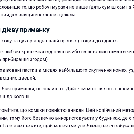
ловніше те, що робочі мурахи не лише їдять суміш самі, а й
 швидко знищити колонію цілком.
 дієву приманку
соду та цукор в ідеальній пропорції один до одного.
неглибокі кришечки від пляшок або на невеликі шматочки 
 прибирання згодом).
ровізовані пастки в місцях найбільшого скупчення комах, уз
 вхідних дверей.
біля приманки, не чіпайте їх. Дайте їм можливість спокійн
 її до колонії.
помітите, що комахи повністю зникли. Цей копійчаний мето
им, тому його безпечно використовувати у будинках, де є 
. Головне стежити, щоб малеча чи улюбленці не спробували