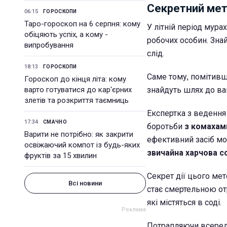
Секретний мето
06:15
ГОРОСКОПИ
Таро-гороскоп на 6 серпня: кому
У літній період мур
обіцяють успіх, а кому -
робочих особин. Зн
випробування
слід.
18:13
ГОРОСКОПИ
Саме тому, помітивш
Гороскоп до кінця літа: кому
варто готуватися до кар'єрних
знайдуть шлях до ва
злетів та розкриття таємниць
Експертка з ведення
17:34
СМАЧНО
боротьби
з комахами
Варити не потрібно: як закрити
ефективний засіб мо
освіжаючий компот із будь-яких
звичайна харчова с
фруктів за 15 хвилин
Секрет дії цього мет
Всі новини
стає смертельною от
які містяться в соді.
Потрапляючи всереди