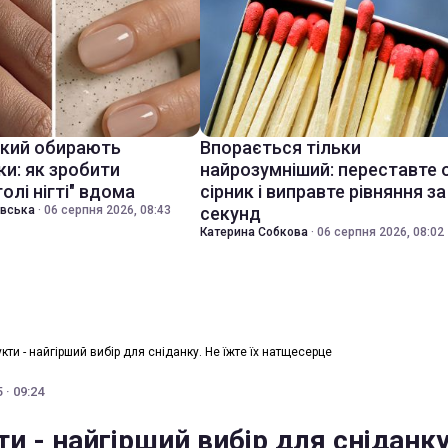
який обирають
Впорається тільки
ки: як зробити
найрозумніший: переставте 
голі нігті" вдома
сірник і виправте рівняння за
івська
·
06 серпня 2026, 08:43
секунд
Катерина Собкова
·
06 серпня 2026, 08:02
укти - найгірший вибір для сніданку. Не їжте їх натщесерце
 · 09:24
ти - найгірший вибір для сніданку