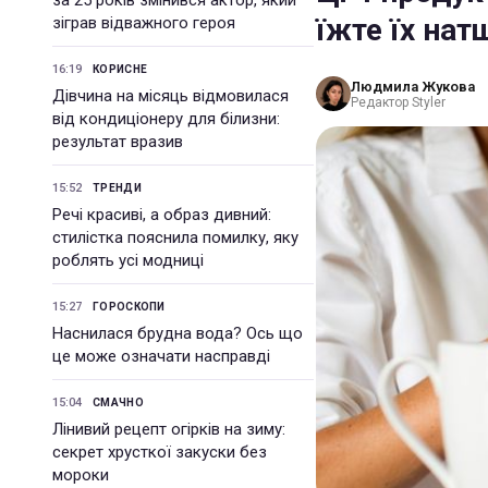
за 25 років змінився актор, який
їжте їх на
зіграв відважного героя
16:19
КОРИСНЕ
Людмила Жукова
Дівчина на місяць відмовилася
Редактор Styler
від кондиціонеру для білизни:
результат вразив
15:52
ТРЕНДИ
Речі красиві, а образ дивний:
стилістка пояснила помилку, яку
роблять усі модниці
15:27
ГОРОСКОПИ
Наснилася брудна вода? Ось що
це може означати насправді
15:04
СМАЧНО
Лінивий рецепт огірків на зиму:
секрет хрусткої закуски без
мороки