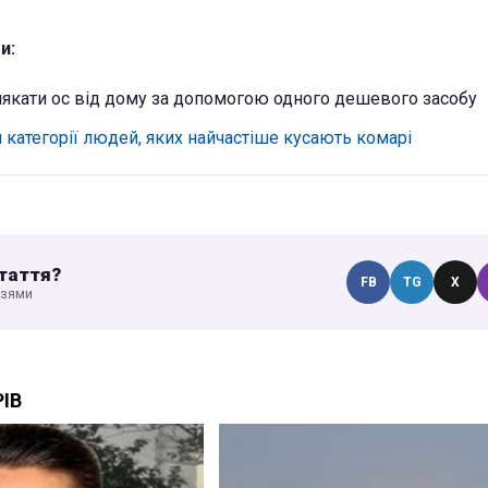
и:
якати ос від дому за допомогою одного дешевого засобу
и категорії людей, яких найчастіше кусають комарі
таття?
FB
TG
X
узями