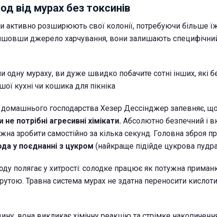
д від мурах без токсинів
ахи активно розширюють свої колонії, потребуючи більше ї
айшовши джерело харчування, вони залишають специфічни
и одну мураху, ви дуже швидко побачите сотні інших, які
шої кухні чи кошика для пікніка
 домашнього господарства Хезер Дессінджер запевняє, що
 не потрібні агресивні хімікати.
Абсолютно безпечний і в
жна зробити самостійно за кілька секунд. Головна зброя пр
ода у поєднанні з цукром
(найкраще підійде цукрова пудра
оду полягає у хитрості: солодке працює як потужна приманк
рутою. Травна система мурах не здатна переносити кислоти 
ну, вона викликає хімічну реакцію та стрімке накопичення