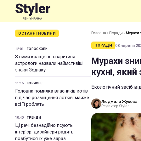
Головна
›
Поради
›
Мурахи з
ОСТАННІ НОВИНИ
08 червня 202
ПОРАДИ
12:01
ГОРОСКОПИ
З ними краще не сваритися:
Мурахи зник
астрологи назвали наймстивіші
кухні, який
знаки Зодіаку
11:16
КОРИСНЕ
Екологічний засіб в
Головна помилка власників котів
під час розміщення лотків: майже
Людмила Жукова
всі її роблять
Редактор Styler
10:40
ТРЕНДИ
Ці речі безнадійно псують
інтер'єр: дизайнери радять
позбутися їх уже зараз