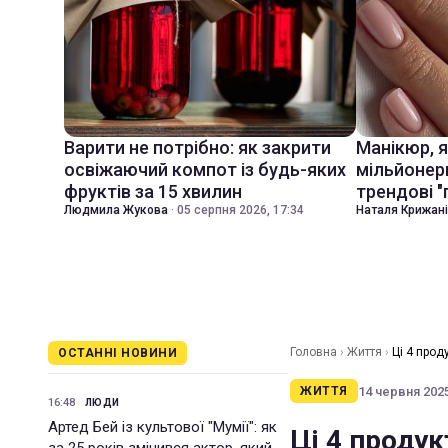
Варити не потрібно: як закрити
Манікюр, 
освіжаючий компот із будь-яких
мільйонер
фруктів за 15 хвилин
трендові "
Людмила Жукова
·
05 серпня 2026, 17:34
Наталя Крижан
Головна
›
Життя
›
Ці 4 прод
ОСТАННІ НОВИНИ
14 червня 2025
ЖИТТЯ
16:48
ЛЮДИ
Артед Бей із культової "Мумії": як
Ці 4 продук