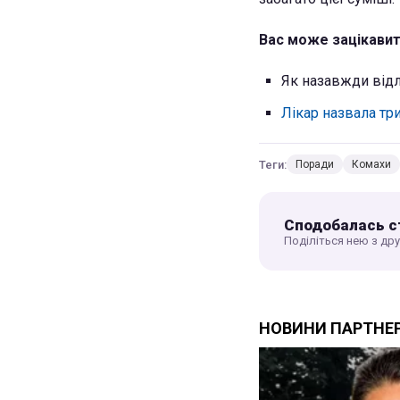
Вас може зацікавит
Як назавжди відл
Лікар назвала тр
Теги:
Поради
Комахи
Сподобалась с
Поділіться нею з др