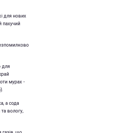
жі для нових
й пахучий
 безпомилково
 для
край
оти мурах -
).
а, а сода
та вологу,
 газів, що