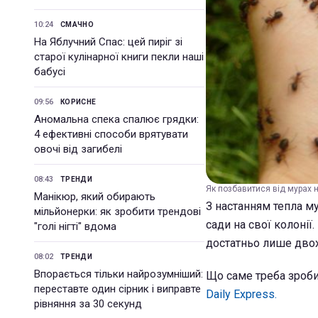
10:24
СМАЧНО
На Яблучний Спас: цей пиріг зі
старої кулінарної книги пекли наші
бабусі
09:56
КОРИСНЕ
Аномальна спека спалює грядки:
4 ефективні способи врятувати
овочі від загибелі
08:43
ТРЕНДИ
Як позбавитися від мурах на
Манікюр, який обирають
З настанням тепла м
мільйонерки: як зробити трендові
сади на свої колонії
"голі нігті" вдома
достатньо лише двох 
08:02
ТРЕНДИ
Впорається тільки найрозумніший:
Що саме треба зроби
переставте один сірник і виправте
Daily Express.
рівняння за 30 секунд