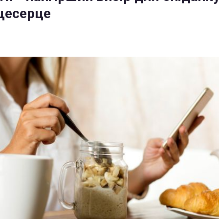
тщесерце