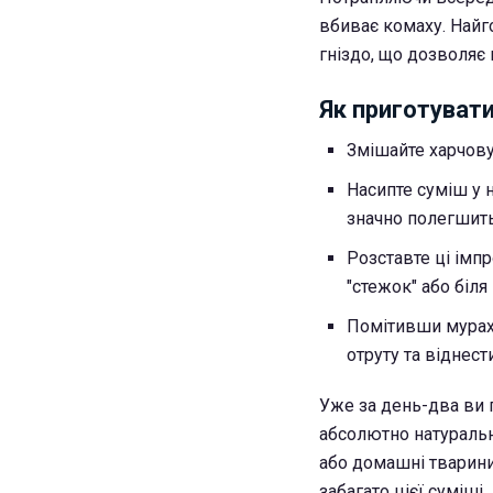
вбиває комаху. Найго
гніздо, що дозволяє
Як приготувати
Змішайте харчову 
Насипте суміш у 
значно полегшить
Розставте ці імп
"стежок" або біля
Помітивши мурах 
отруту та віднести
Уже за день-два ви 
абсолютно натуральн
або домашні тварини
забагато цієї суміші.