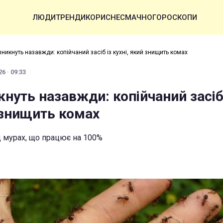
ЛЮДИ
ТРЕНДИ
КОРИСНЕ
СМАЧНО
ГОРОСКОПИ
никнуть назавжди: копійчаний засіб із кухні, який знищить комах
6 · 09:33
нуть назавжди: копійчаний засіб
 знищить комах
ід мурах, що працює на 100%