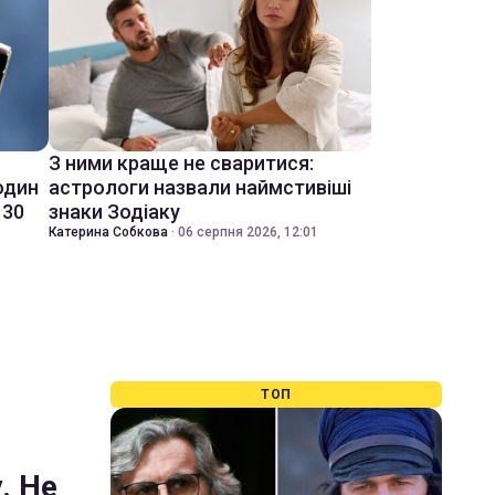
З ними краще не сваритися:
один
астрологи назвали наймстивіші
 30
знаки Зодіаку
Катерина Собкова
·
06 серпня 2026, 12:01
ТОП
. Не