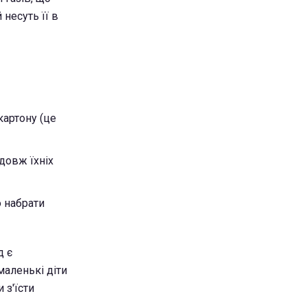
 несуть її в
картону (це
довж їхніх
о набрати
д є
маленькі діти
 з'їсти