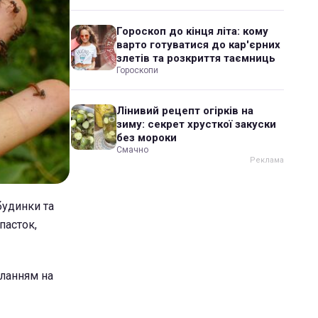
Гороскоп до кінця літа: кому
варто готуватися до кар'єрних
злетів та розкриття таємниць
Гороскопи
Лінивий рецепт огірків на
зиму: секрет хрусткої закуски
без мороки
Смачно
будинки та
пасток,
ланням на