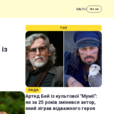
UA
/
RU
rbc.ua
ТОП
 із
ЛЮДИ
Артед Бей із культової "Мумії":
як за 25 років змінився актор,
який зіграв відважного героя