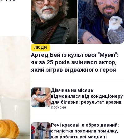
ЛЮДИ
Артед Бей із культової "Мумії":
як за 25 років змінився актор,
який зіграв відважного героя
Дівчина на місяць
відмовилася від кондиціонеру
для білизни: результат вразив
Корисне
Речі красиві, а образ дивний:
стилістка пояснила помилку,
яку роблять усі модниці