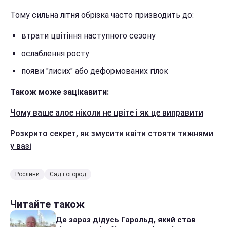
Тому сильна літня обрізка часто призводить до:
втрати цвітіння наступного сезону
ослаблення росту
появи "лисих" або деформованих гілок
Також може зацікавити:
Чому ваше алое ніколи не цвіте і як це виправити
Розкрито секрет, як змусити квіти стояти тижнями
у вазі
Рослини
Сад і огород
Читайте також
Де зараз дідусь Гарольд, який став