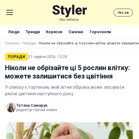
rbc.ua
Люди
Тренди
Корисне
Смачно
Гороскопи
Головна
›
Поради
›
Ніколи не обрізайте ці 5 рослин влітку: можете залишити
ПОРАДИ
21 червня 2026, 13:28
Ніколи не обрізайте ці 5 рослин влітку:
можете залишитися без цвітіння
У списку є гортензія, якій літня обрізка може зіпсувати
рясне цвітіння наступного року
Тетяна Самарук
редактор стрічки новин