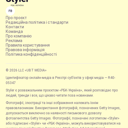
FB
Про проєкт
Редакційна політика і стандарти
Контакти
Команда
Про компанію
Реклама
Правила користування
Правова інформація
Політика конфіденційності
© 2026 LLC «UBT MEDIA»
Ідентифікатор онлайн-медіа в Реєстрі суб’єктів у сфері медіа — R40-
05347
Styler є розважальним проєктом «РБК-Україна», який розповідає про
людей, тренди і все, що цікаво читати поза новинами.
Фотографії, ілюстрації та інші зображення належать їхнім
правовласникам. Використання фотографій, позначених Getty Images,
допускається виключно за наявності письмового дозволу
фотоагентства Getty Images. Фотографії, позначені логотипом «Styler»
або підписані «Styler» чи «РБК-Україна», можуть використовуватися на