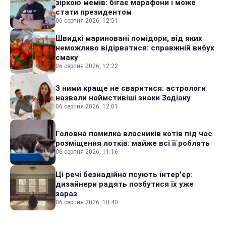
зіркою мемів: бігає марафони і може
стати президентом
06 серпня 2026, 12:51
Швидкі мариновані помідори, від яких
неможливо відірватися: справжній вибух
смаку
06 серпня 2026, 12:22
З ними краще не сваритися: астрологи
назвали наймстивіші знаки Зодіаку
06 серпня 2026, 12:01
Головна помилка власників котів під час
розміщення лотків: майже всі її роблять
06 серпня 2026, 11:16
Ці речі безнадійно псують інтер'єр:
дизайнери радять позбутися їх уже
зараз
06 серпня 2026, 10:40