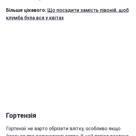
Більше цікавого:
Що посадити замість півоній, щоб
клумба була вся у квітах
Гортензія
Гортензії не варто обрізати влітку, особливо якщо