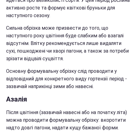
йдеться про великолисті сорти. У цей період рослина
активно росте та формує квіткові бруньки для
наступного сезону.
Сильна обрізка може призвести до того, що
наступного року цвітіння буде слабким або взагалі
відсутнім. Влітку рекомендується лише видаляти
сухі, пошкоджені чи хворі пагони, а також за потреби
зрізати відцвілі суцвіття.
Основну формувальну обрізку слід проводити у
відповідний для конкретного виду гортензії період -
зазвичай наприкінці зими або навесні.
Азалія
Після цвітіння (зазвичай навесні або на початку літа)
можна проводити формувальну обрізку: вкоротити
надто довгі пагони, надати кущу бажаної форми.