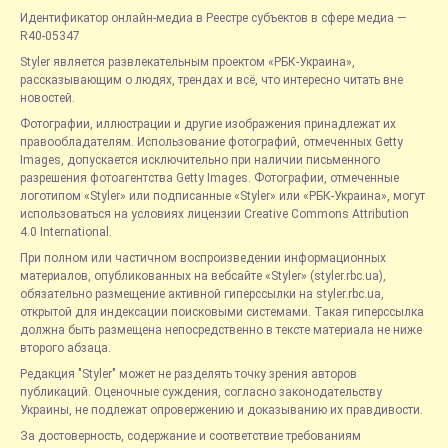
Идентификатор онлайн-медиа в Реестре субъектов в сфере медиа —
R40-05347
Styler является развлекательным проектом «РБК-Украина»,
рассказывающим о людях, трендах и всё, что интересно читать вне
новостей.
Фотографии, иллюстрации и другие изображения принадлежат их
правообладателям. Использование фотографий, отмеченных Getty
Images, допускается исключительно при наличии письменного
разрешения фотоагентства Getty Images. Фотографии, отмеченные
логотипом «Styler» или подписанные «Styler» или «РБК-Украина», могут
использоваться на условиях лицензии Creative Commons Attribution
4.0 International.
При полном или частичном воспроизведении информационных
материалов, опубликованных на вебсайте «Styler» (styler.rbc.ua),
обязательно размещение активной гиперссылки на styler.rbc.ua,
открытой для индексации поисковыми системами. Такая гиперссылка
должна быть размещена непосредственно в тексте материала не ниже
второго абзаца.
Редакция "Styler" может не разделять точку зрения авторов
публикаций. Оценочные суждения, согласно законодательству
Украины, не подлежат опровержению и доказыванию их правдивости.
За достоверность, содержание и соответствие требованиям