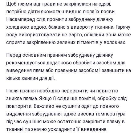
Щоб плями від трави не закріпилися на одязі,
потрібно діяти якомога швидше після їх появи.
Насамперед слід промити забруднену ділянку
холодною водою, бажано з вивороту тканини. Гарячу
воду використовувати не варто, оскільки вона може
сприяти закріпленню зелених пігментів у волокнах.
Перед основним пранням забруднену ділянку
рекомендується додатково обробити засобом для
виведення плям або пральним засобом і залишити на
кілька хвилин для дії.
Після прання необхідно перевірити, чи повністю
зникла пляма. Якщо її сліди ще помітні, обробку слід
повторити. Важливо не сушити одяг до повного
видалення забруднення, адже висока температура
під час сушіння може остаточно закріпити пляму в
тканині та значно ускладнити її виведення.