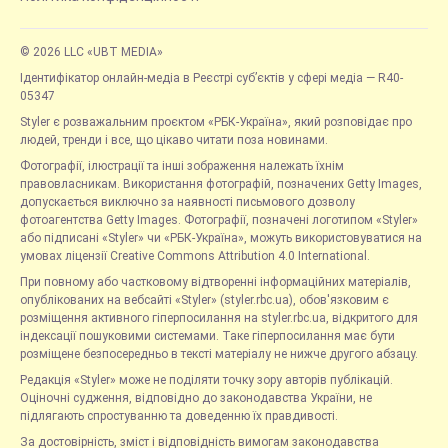
© 2026 LLC «UBT MEDIA»
Ідентифікатор онлайн-медіа в Реєстрі суб’єктів у сфері медіа — R40-
05347
Styler є розважальним проєктом «РБК-Україна», який розповідає про
людей, тренди і все, що цікаво читати поза новинами.
Фотографії, ілюстрації та інші зображення належать їхнім
правовласникам. Використання фотографій, позначених Getty Images,
допускається виключно за наявності письмового дозволу
фотоагентства Getty Images. Фотографії, позначені логотипом «Styler»
або підписані «Styler» чи «РБК-Україна», можуть використовуватися на
умовах ліцензії Creative Commons Attribution 4.0 International.
При повному або частковому відтворенні інформаційних матеріалів,
опублікованих на вебсайті «Styler» (styler.rbc.ua), обов'язковим є
розміщення активного гіперпосилання на styler.rbc.ua, відкритого для
індексації пошуковими системами. Таке гіперпосилання має бути
розміщене безпосередньо в тексті матеріалу не нижче другого абзацу.
Редакція «Styler» може не поділяти точку зору авторів публікацій.
Оціночні судження, відповідно до законодавства України, не
підлягають спростуванню та доведенню їх правдивості.
За достовірність, зміст і відповідність вимогам законодавства