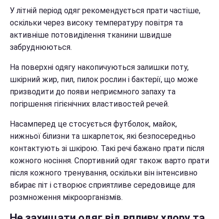
У літній період одяг рекомендується прати частіше,
оскільки через високу температуру повітря та
активніше потовиділення тканини швидше
забруднюються.
На поверхні одягу накопичуються залишки поту,
шкірний жир, пил, пилок рослин і бактерії, що може
призводити до появи неприємного запаху та
погіршення гігієнічних властивостей речей.
Насамперед це стосується футболок, майок,
нижньої білизни та шкарпеток, які безпосередньо
контактують зі шкірою. Такі речі бажано прати після
кожного носіння. Спортивний одяг також варто прати
після кожного тренування, оскільки він інтенсивно
вбирає піт і створює сприятливе середовище для
розмноження мікроорганізмів.
Не захищати одяг від впливу хлору та