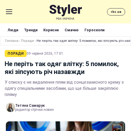
rbc.ua
Люди
Тренди
Корисне
Смачно
Гороскопи
Головна
›
Поради
›
Не періть так одяг влітку: 5 помилок, які зіпсують річ н
ПОРАДИ
09 червня 2026, 17:01
Не періть так одяг влітку: 5 помилок,
які зіпсують річ назавжди
У списку є не видалення плям від сонцезахисного крему з
одягу спеціальними засобами, що ще більше закріплює
пляму
Тетяна Самарук
редактор стрічки новин