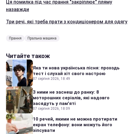
Ця помилка під час прання "закріплює" пляму
назавжди
Три речі, які треба прати з кондиціонером для одягу
Прання
Пральна машина
Читайте також
Яка ти нова українська пісня: проходь
тест і слухай хіт свого настрою
07 серпня 2026, 18:49
З ними не заснеш до ранку: 8
моторошних серіалів, які надовго
засядуть у пам'яті
07 серпня 2026, 18:09
10 речей, якими не можна протирати
екран телефону: вони можуть його
зіпсувати