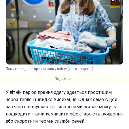
Помилки під час прання одягу влітку (фото: magnific)
Поділитися:
У літній період прання одягу здається простішим
через тепло і швидке висихання. Однак саме в цей
час часто допускають типові помилки, які можуть
пошкодити тканину, знизити ефективність очищення
або скоротити термін служби речей.