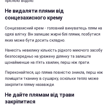
прісною водою.
Не видаляти плями від
сонцезахисного крему
Сонцезахисний крем - головний винуватець плям на
одязі влітку. Він залишає жирні білі плями, позбутися
яких може бути досить складно.
Нанесіть невелику кількість рідкого миючого засобу
безпосередньо на уражену ділянку та залиште
щонайменше на п’ять хвилин, перш ніж прати.
Переконайтеся, що пляма повністю зникла, перш ніж
поміщати тканину в сушарку, оскільки тепло може
закріпити пляму назавжди.
Не дайте плямам від трави
закріпитися