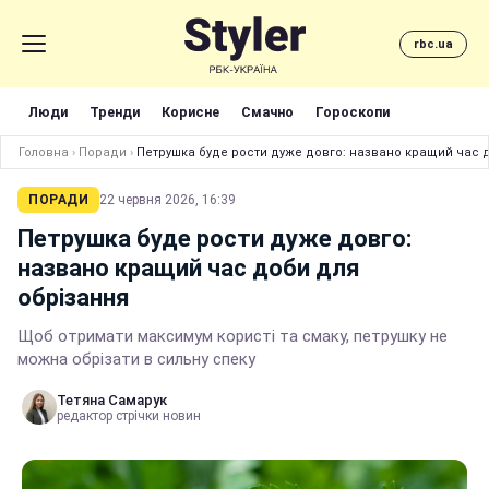
rbc.ua
Люди
Тренди
Корисне
Смачно
Гороскопи
Головна
›
Поради
›
Петрушка буде рости дуже довго: названо кращий час 
ПОРАДИ
22 червня 2026, 16:39
Петрушка буде рости дуже довго:
названо кращий час доби для
обрізання
Щоб отримати максимум користі та смаку, петрушку не
можна обрізати в сильну спеку
Тетяна Самарук
редактор стрічки новин