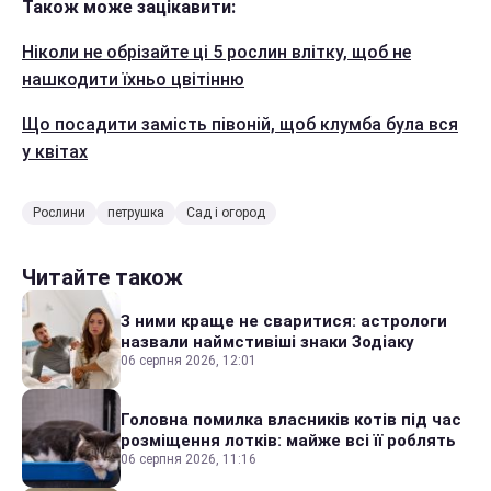
Також може зацікавити:
Ніколи не обрізайте ці 5 рослин влітку, щоб не
нашкодити їхньо цвітінню
Що посадити замість півоній, щоб клумба була вся
у квітах
Рослини
петрушка
Сад і огород
Читайте також
З ними краще не сваритися: астрологи
назвали наймстивіші знаки Зодіаку
06 серпня 2026, 12:01
Головна помилка власників котів під час
розміщення лотків: майже всі її роблять
06 серпня 2026, 11:16