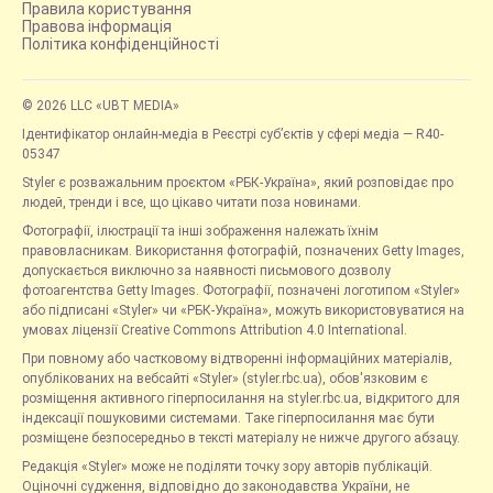
Правила користування
Правова інформація
Політика конфіденційності
© 2026 LLC «UBT MEDIA»
Ідентифікатор онлайн-медіа в Реєстрі суб’єктів у сфері медіа — R40-
05347
Styler є розважальним проєктом «РБК-Україна», який розповідає про
людей, тренди і все, що цікаво читати поза новинами.
Фотографії, ілюстрації та інші зображення належать їхнім
правовласникам. Використання фотографій, позначених Getty Images,
допускається виключно за наявності письмового дозволу
фотоагентства Getty Images. Фотографії, позначені логотипом «Styler»
або підписані «Styler» чи «РБК-Україна», можуть використовуватися на
умовах ліцензії Creative Commons Attribution 4.0 International.
При повному або частковому відтворенні інформаційних матеріалів,
опублікованих на вебсайті «Styler» (styler.rbc.ua), обов'язковим є
розміщення активного гіперпосилання на styler.rbc.ua, відкритого для
індексації пошуковими системами. Таке гіперпосилання має бути
розміщене безпосередньо в тексті матеріалу не нижче другого абзацу.
Редакція «Styler» може не поділяти точку зору авторів публікацій.
Оціночні судження, відповідно до законодавства України, не