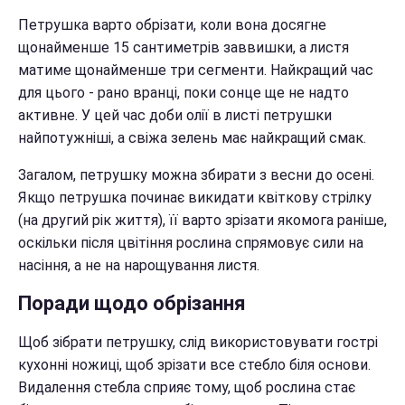
Петрушка варто обрізати, коли вона досягне
щонайменше 15 сантиметрів заввишки, а листя
матиме щонайменше три сегменти. Найкращий час
для цього - рано вранці, поки сонце ще не надто
активне. У цей час доби олії в листі петрушки
найпотужніші, а свіжа зелень має найкращий смак.
Загалом, петрушку можна збирати з весни до осені.
Якщо петрушка починає викидати квіткову стрілку
(на другий рік життя), її варто зрізати якомога раніше,
оскільки після цвітіння рослина спрямовує сили на
насіння, а не на нарощування листя.
Поради щодо обрізання
Щоб зібрати петрушку, слід використовувати гострі
кухонні ножиці, щоб зрізати все стебло біля основи.
Видалення стебла сприяє тому, щоб рослина стає