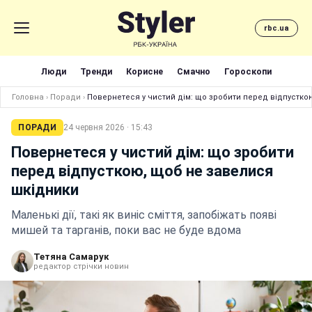
rbc.ua
Люди
Тренди
Корисне
Смачно
Гороскопи
Головна
›
Поради
›
Повернетеся у чистий дім: що зробити перед відпустко
ПОРАДИ
24 червня 2026 · 15:43
Повернетеся у чистий дім: що зробити
перед відпусткою, щоб не завелися
шкідники
Маленькі дії, такі як виніс сміття, запобіжать появі
мишей та тарганів, поки вас не буде вдома
Тетяна Самарук
редактор стрічки новин