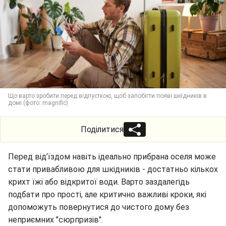
Що варто зробити перед відпусткою, щоб запобігти появі шкідників в
домі (фото: magnific)
Поділитися
Перед від’їздом навіть ідеально прибрана оселя може
стати привабливою для шкідників - достатньо кількох
крихт їжі або відкритої води. Варто заздалегідь
подбати про прості, але критично важливі кроки, які
допоможуть повернутися до чистого дому без
неприємних "сюрпризів".