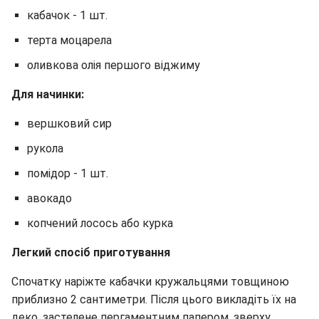
кабачок - 1 шт.
терта моцарела
оливкова олія першого віджиму
Для начинки:
вершковий сир
рукола
помідор - 1 шт.
авокадо
копчений лосось або курка
Легкий спосіб приготування
Спочатку наріжте кабачки кружальцями товщиною
приблизно 2 сантиметри. Після цього викладіть їх на
деко, застелене пергаментним папером, зверху