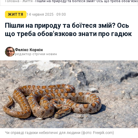
Головна
›
Життя
›
Пішли на природу та боїтеся змій? Ось що треба обов'язк
ЖИТТЯ
14 червня 2025 · 09:00
Пішли на природу та боїтеся змій? Ось
що треба обов'язково знати про гадюк
Фелікс Коркін
редактор стрічки новин
Чи справді гадюки небезпечні для людини (фото: Freepik.com)