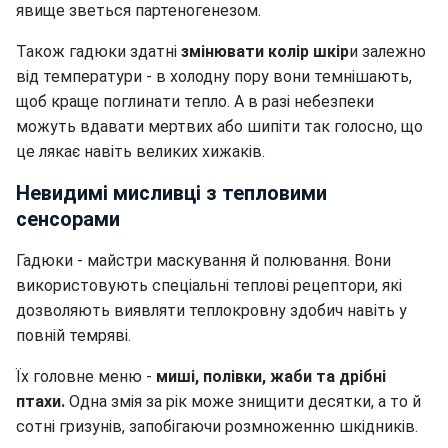
явище зветься партеногенезом.
Також гадюки здатні
змінювати колір шкір
и залежно
від температури - в холодну пору вони темнішають,
щоб краще поглинати тепло. А в разі небезпеки
можуть вдавати мертвих або шипіти так голосно, що
це лякає навіть великих хижаків.
Невидимі мисливці з тепловими
сенсорами
Гадюки - майстри маскування й полювання. Вони
використовують спеціальні теплові рецептори, які
дозволяють виявляти теплокровну здобич навіть у
повній темряві.
Їх головне меню -
миші, полівки, жаби та дрібні
птахи.
Одна змія за рік може знищити десятки, а то й
сотні гризунів, запобігаючи розмноженню шкідників.