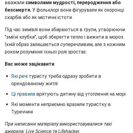
вважали
символами мудрості, переродження або
безсмертя.
У фольклорі вони фігурували як охоронці
скарбів або як містичні істоти.
Під час зимівлі вони збираються в групи, утворюючи
"зміїні клубки", щоб зберегти тепло і вижити в мороз.
Їхній образ залишається суперечливим, але з кожним
роком розуміння їхньої ролі зростає.
Вас може зацікавити
Які речі
туристу треба одразу зробити в
орендованому житлі
Ці правила
врятують дитину від утоплення на морі
Які моменти неприємно вразили туристку в
Туреччині
При написанні матеріалу використовувалися такі
джерела: Live Science та Lifehacker.