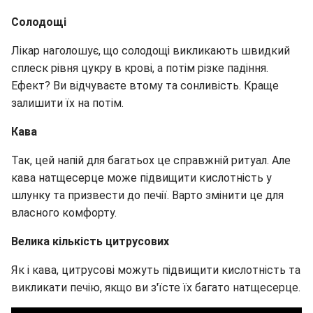
Солодощі
Лікар наголошує, що солодощі викликають швидкий
сплеск рівня цукру в крові, а потім різке падіння.
Ефект? Ви відчуваєте втому та сонливість. Краще
залишити їх на потім.
Кава
Так, цей напій для багатьох це справжній ритуал. Але
кава натщесерце може підвищити кислотність у
шлунку та призвести до печії. Варто змінити це для
власного комфорту.
Велика кількість цитрусових
Як і кава, цитрусові можуть підвищити кислотність та
викликати печію, якщо ви з'їсте їх багато натщесерце.