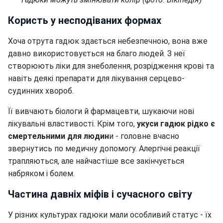
Користь у несподіваних формах
Хоча отрута гадюк здається небезпечною, вона вже
давно використовується на благо людей. З неї
створюють ліки для знеболення, розрідження крові та
навіть деякі препарати для лікування серцево-
судинних хвороб.
Її вивчають біологи й фармацевти, шукаючи нові
лікувальні властивості. Крім того,
укуси гадюк рідко є
смертельними для людин
и - головне вчасно
звернутись по медичну допомогу. Алергічні реакції
трапляються, але найчастіше все закінчується
набряком і болем.
Частина давніх міфів і сучасного світу
У різних культурах гадюки мали особливий статус - їх