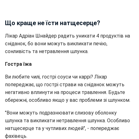
Що краще не їсти натщесерце?
Лікар Адріан Шнайдер радить уникати 4 продуктів на
сніданок, бо вони можуть викликати печію,
сонливість та нетравлення шлунка.
Гостра їжа
Ви любите чилі, гострі соуси чи каррі? Лікар
попереджає, що гострі страви на сніданок можуть
негативно вплинути на процеси травлення. Будьте
обережні, особливо якщо у вас проблеми зі шлунком.
"Вони можуть подразнювати слизову оболонку
шлунка та викликати нетравлення шлунка. Особливо
натщесерце та у чутливих людей", - попереджає
фахівець.