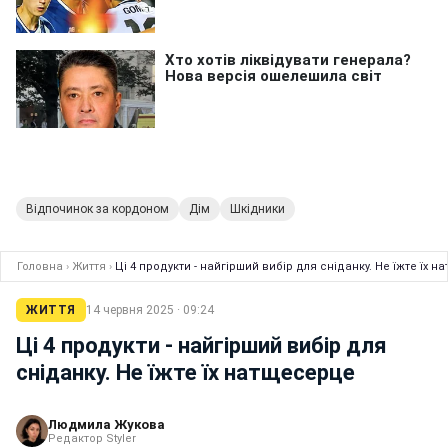
Відпочинок за кордоном
Дім
Шкідники
Головна
›
Життя
›
Ці 4 продукти - найгірший вибір для сніданку. Не їжте їх 
ЖИТТЯ
14 червня 2025 · 09:24
Ці 4 продукти - найгірший вибір для
сніданку. Не їжте їх натщесерце
Людмила Жукова
Редактор Styler