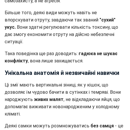
самозахисту, а не агресія.
Більше того, деякі види можуть навіть не
впорскувати отруту, завдаючи так званий
"сухий"
укус.
Вони здатні регулювати кількість токсину, що
дає змогу економити отруту на дійсно небезпечні
ситуації.
Така поведінка ще раз доводить:
гадюка не шукає
конфлікту
, вона лише захищається.
Унікальна анатомія й незвичайні навички
Ці змії мають вертикальні зіниці, як у кішок, що
дозволяє їм чудово бачити в сутінках і темряві. Вони
народжують
живих малят
, не відкладаючи яйця, що
допомагає виживати новонародженим у холодному
кліматі.
Деякі самки можуть розмножуватись
без самця
- це