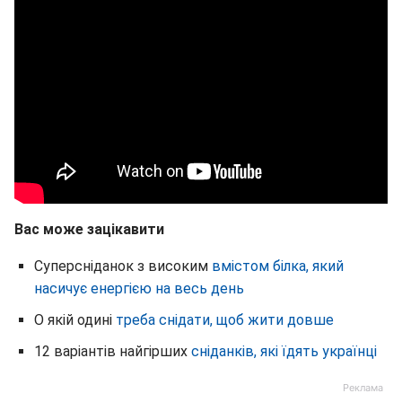
Вас може зацікавити
Суперсніданок з високим
вмістом білка, який
насичує енергією на весь день
О якій одині
треба снідати, щоб жити довше
12 варіантів найгірших
сніданків, які їдять українці