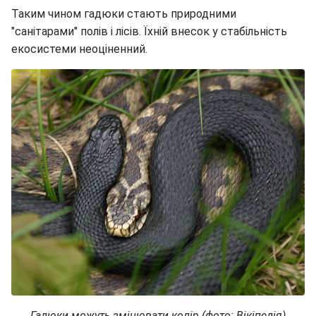
Таким чином гадюки стають природними
"санітарами" полів і лісів. Їхній внесок у стабільність
екосистеми неоціненний.
Гадюки можуть змінювати колір (фото: Вікіпедія)