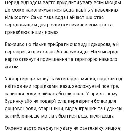
Перед від’їздом варто приділити увагу всім місцям,
де може накопичуватися вода, навіть у невеликих
кількостях. Саме така вода найчастіше стає
середовищем для розвитку личинок комарів та
приваблює інших комах.
Важливо не тільки прибрати очевидні джерела, а й
перевірити приховані або неочевидні. Насамперед
варто оглянути приміщення та територію навколо
житла.
У квартирі це можуть бути відра, миски, піддони під
квітковими горщиками, вази, зволожувачі повітря,
залишки води в лійках або пляшках. У приватному
будинку або на подвір’ї слід перевірити бочки для
дощової води, старі шини, відра, іграшки та будь-які
заглиблення, де могла зібратися вода після дощу.
Окремо варто звернути увагу на сантехніку: якщо є