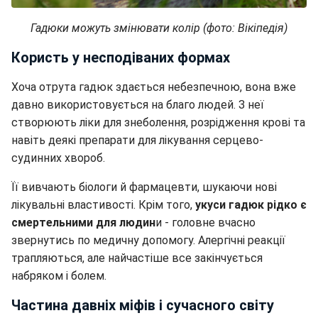
Гадюки можуть змінювати колір (фото: Вікіпедія)
Користь у несподіваних формах
Хоча отрута гадюк здається небезпечною, вона вже
давно використовується на благо людей. З неї
створюють ліки для знеболення, розрідження крові та
навіть деякі препарати для лікування серцево-
судинних хвороб.
Її вивчають біологи й фармацевти, шукаючи нові
лікувальні властивості. Крім того,
укуси гадюк рідко є
смертельними для людин
и - головне вчасно
звернутись по медичну допомогу. Алергічні реакції
трапляються, але найчастіше все закінчується
набряком і болем.
Частина давніх міфів і сучасного світу