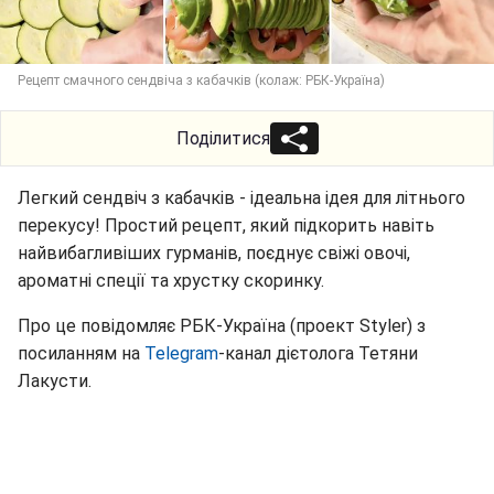
Рецепт смачного сендвіча з кабачків (колаж: РБК-Україна)
Поділитися
Легкий сендвіч з кабачків - ідеальна ідея для літнього
перекусу! Простий рецепт, який підкорить навіть
найвибагливіших гурманів, поєднує свіжі овочі,
ароматні спеції та хрустку скоринку.
Про це повідомляє РБК-Україна (проект Styler) з
посиланням на
Telegram
-канал дієтолога Тетяни
Лакусти.