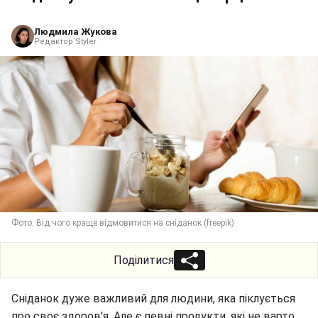
Людмила Жукова
Редактор Styler
Фото: Від чого краще відмовитися на сніданок (freepik)
Поділитися
Сніданок дуже важливий для людини, яка піклується
про своє здоров'я. Але є певні продукти, які не варто