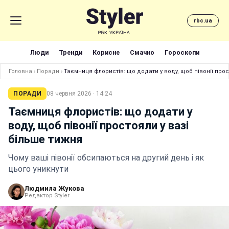
rbc.ua
Люди
Тренди
Корисне
Смачно
Гороскопи
Головна
›
Поради
›
Таємниця флористів: що додати у воду, щоб півонії прос
ПОРАДИ
08 червня 2026 · 14:24
Таємниця флористів: що додати у
воду, щоб півонії простояли у вазі
більше тижня
Чому ваші півонії обсипаються на другий день і як
цього уникнути
Людмила Жукова
Редактор Styler