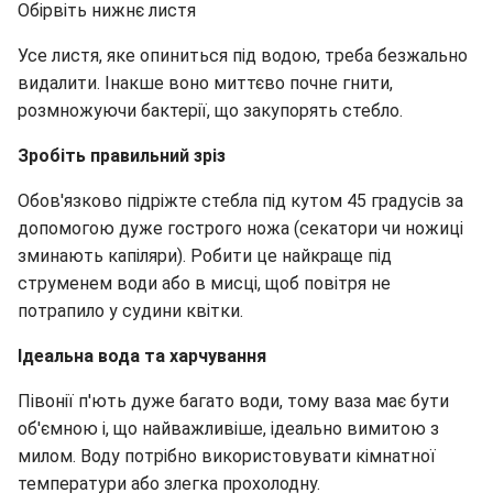
Обірвіть нижнє листя
Усе листя, яке опиниться під водою, треба безжально
видалити. Інакше воно миттєво почне гнити,
розмножуючи бактерії, що закупорять стебло.
Зробіть правильний зріз
Обов'язково підріжте стебла під кутом 45 градусів за
допомогою дуже гострого ножа (секатори чи ножиці
зминають капіляри). Робити це найкраще під
струменем води або в мисці, щоб повітря не
потрапило у судини квітки.
Ідеальна вода та харчування
Півонії п'ють дуже багато води, тому ваза має бути
об'ємною і, що найважливіше, ідеально вимитою з
милом. Воду потрібно використовувати кімнатної
температури або злегка прохолодну.