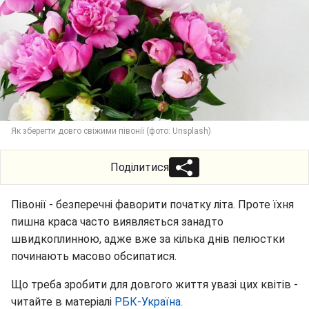
Як зберегти довго свіжими півонії (фото: Unsplash)
Поділитися
Півонії - безперечні фаворити початку літа. Проте їхня
пишна краса часто виявляється занадто
швидкоплинною, адже вже за кілька днів пелюстки
починають масово обсипатися.
Що треба зробити для довгого життя увазі цих квітів -
читайте в матеріалі
РБК-Україна.