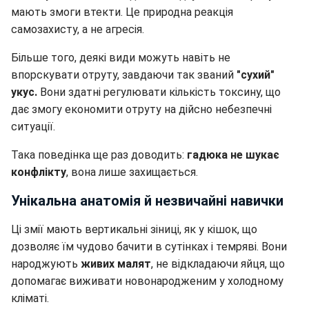
мають змоги втекти. Це природна реакція
самозахисту, а не агресія.
Більше того, деякі види можуть навіть не
впорскувати отруту, завдаючи так званий
"сухий"
укус.
Вони здатні регулювати кількість токсину, що
дає змогу економити отруту на дійсно небезпечні
ситуації.
Така поведінка ще раз доводить:
гадюка не шукає
конфлікту
, вона лише захищається.
Унікальна анатомія й незвичайні навички
Ці змії мають вертикальні зіниці, як у кішок, що
дозволяє їм чудово бачити в сутінках і темряві. Вони
народжують
живих малят
, не відкладаючи яйця, що
допомагає виживати новонародженим у холодному
кліматі.