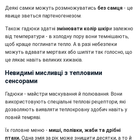
Деякі самки можуть розмножуватись
без самця
- це
явище зветься партеногенезом.
Також гадюки здатні
змінювати колір шкір
и залежно
від температури - в холодну пору вони темнішають,
щоб краще поглинати тепло. А в разі небезпеки
можуть вдавати мертвих або шипіти так голосно, що
це лякає навіть великих хижаків.
Невидимі мисливці з тепловими
сенсорами
Гадюки - майстри маскування й полювання. Вони
використовують спеціальні теплові рецептори, які
дозволяють виявляти теплокровну здобич навіть у
повній темряві.
Їх головне меню -
миші, полівки, жаби та дрібні
птахи.
Одна змія за рік може знищити десятки, а то й