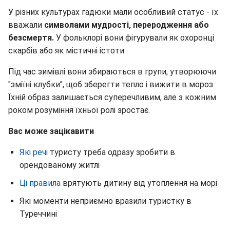
У різних культурах гадюки мали особливий статус - їх
вважали
символами мудрості, переродження або
безсмертя.
У фольклорі вони фігурували як охоронці
скарбів або як містичні істоти.
Під час зимівлі вони збираються в групи, утворюючи
"зміїні клубки", щоб зберегти тепло і вижити в мороз.
Їхній образ залишається суперечливим, але з кожним
роком розуміння їхньої ролі зростає.
Вас може зацікавити
Які речі
туристу треба одразу зробити в
орендованому житлі
Ці правила
врятують дитину від утоплення на морі
Які моменти неприємно вразили туристку в
Туреччині