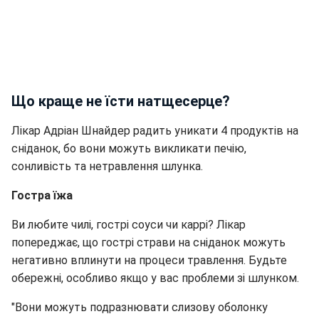
Що краще не їсти натщесерце?
Лікар Адріан Шнайдер радить уникати 4 продуктів на
сніданок, бо вони можуть викликати печію,
сонливість та нетравлення шлунка.
Гостра їжа
Ви любите чилі, гострі соуси чи каррі? Лікар
попереджає, що гострі страви на сніданок можуть
негативно вплинути на процеси травлення. Будьте
обережні, особливо якщо у вас проблеми зі шлунком.
"Вони можуть подразнювати слизову оболонку