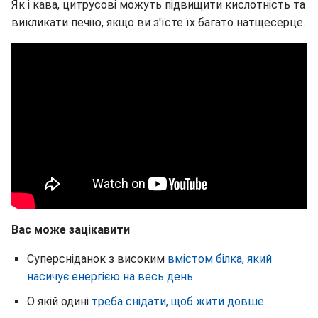
Як і кава, цитрусові можуть підвищити кислотність та
викликати печію, якщо ви з'їсте їх багато натщесерце.
Вас може зацікавити
Суперсніданок з високим
вмістом білка, який
насичує енергією на весь день
О якій одині
треба снідати, щоб жити довше