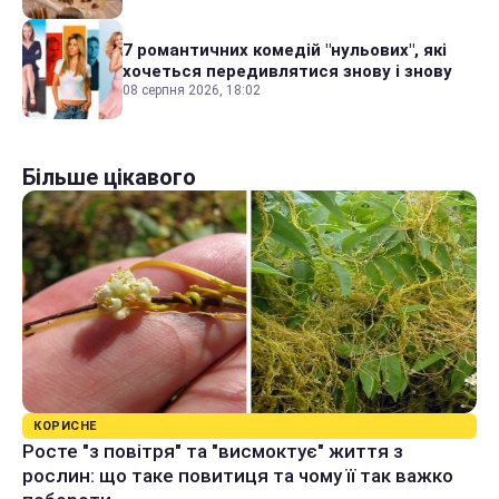
7 романтичних комедій "нульових", які
хочеться передивлятися знову і знову
08 серпня 2026, 18:02
Більше цікавого
КОРИСНЕ
Росте "з повітря" та "висмоктує" життя з
рослин: що таке повитиця та чому її так важко