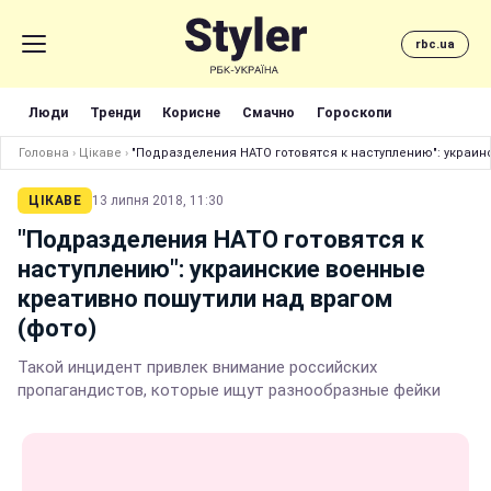
rbc.ua
Люди
Тренди
Корисне
Смачно
Гороскопи
Головна
›
Цікаве
›
"Подразделения НАТО готовятся к наступлению": украин
ЦІКАВЕ
13 липня 2018, 11:30
"Подразделения НАТО готовятся к
наступлению": украинские военные
креативно пошутили над врагом
(фото)
Такой инцидент привлек внимание российских
пропагандистов, которые ищут разнообразные фейки