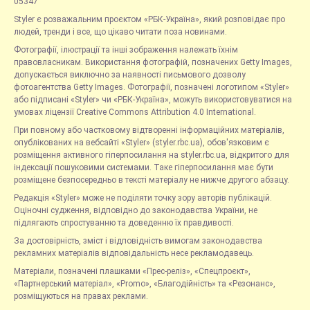
05347
Styler є розважальним проєктом «РБК-Україна», який розповідає про
людей, тренди і все, що цікаво читати поза новинами.
Фотографії, ілюстрації та інші зображення належать їхнім
правовласникам. Використання фотографій, позначених Getty Images,
допускається виключно за наявності письмового дозволу
фотоагентства Getty Images. Фотографії, позначені логотипом «Styler»
або підписані «Styler» чи «РБК-Україна», можуть використовуватися на
умовах ліцензії Creative Commons Attribution 4.0 International.
При повному або частковому відтворенні інформаційних матеріалів,
опублікованих на вебсайті «Styler» (styler.rbc.ua), обов'язковим є
розміщення активного гіперпосилання на styler.rbc.ua, відкритого для
індексації пошуковими системами. Таке гіперпосилання має бути
розміщене безпосередньо в тексті матеріалу не нижче другого абзацу.
Редакція «Styler» може не поділяти точку зору авторів публікацій.
Оціночні судження, відповідно до законодавства України, не
підлягають спростуванню та доведенню їх правдивості.
За достовірність, зміст і відповідність вимогам законодавства
рекламних матеріалів відповідальність несе рекламодавець.
Матеріали, позначені плашками «Прес-реліз», «Спецпроєкт»,
«Партнерський матеріал», «Promo», «Благодійність» та «Резонанс»,
розміщуються на правах реклами.