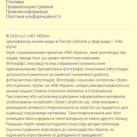
Реклама
Правила користування
Правова інформація
Політика конфіденційності
© 2026 LLC «UBT MEDIA»
Ідентифікатор онлайн-медіа в Реєстрі суб’єктів у сфері медіа — R40-
05347
Styler є розважальним проєктом «РБК-Україна», який розповідає про
людей, тренди і все, що цікаво читати поза новинами.
Фотографії, ілюстрації та інші зображення належать їхнім
правовласникам. Використання фотографій, позначених Getty Images,
допускається виключно за наявності письмового дозволу
фотоагентства Getty Images. Фотографії, позначені логотипом «Styler»
або підписані «Styler» чи «РБК-Україна», можуть використовуватися на
умовах ліцензії Creative Commons Attribution 4.0 International.
При повному або частковому відтворенні інформаційних матеріалів,
опублікованих на вебсайті «Styler» (styler.rbc.ua), обов'язковим є
розміщення активного гіперпосилання на styler.rbc.ua, відкритого для
індексації пошуковими системами. Таке гіперпосилання має бути
розміщене безпосередньо в тексті матеріалу не нижче другого абзацу.
Редакція «Styler» може не поділяти точку зору авторів публікацій.
Оціночні судження, відповідно до законодавства України, не
підлягають спростуванню та доведенню їх правдивості.