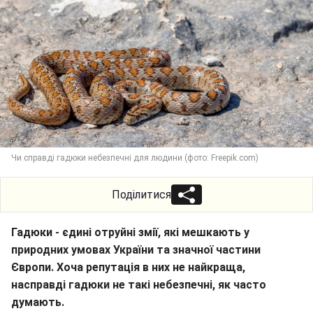
Чи справді гадюки небезпечні для людини (фото: Freepik.com)
Поділитися
Гадюки - єдині отруйні змії, які мешкають у
природних умовах України та значної частини
Європи. Хоча репутація в них не найкраща,
насправді гадюки не такі небезпечні, як часто
думають.