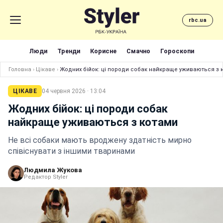
rbc.ua
Люди
Тренди
Корисне
Смачно
Гороскопи
Головна
›
Цікаве
›
Жодних бійок: ці породи собак найкраще уживаються з 
ЦІКАВЕ
04 червня 2026 · 13:04
Жодних бійок: ці породи собак
найкраще уживаються з котами
Не всі собаки мають вроджену здатність мирно
співіснувати з іншими тваринами
Людмила Жукова
Редактор Styler