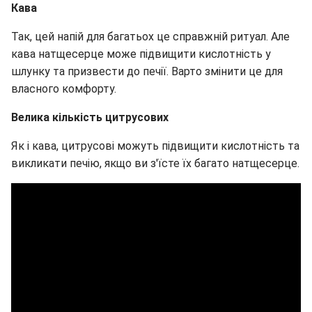
Кава
Так, цей напій для багатьох це справжній ритуал. Але
кава натщесерце може підвищити кислотність у
шлунку та призвести до печії. Варто змінити це для
власного комфорту.
Велика кількість цитрусових
Як і кава, цитрусові можуть підвищити кислотність та
викликати печію, якщо ви з'їсте їх багато натщесерце.