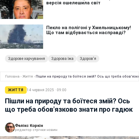
Здорове харчування
Здорова їжа
Здоров'я
Головна
›
Життя
›
Пішли на природу та боїтеся змій? Ось що треба обов'язк
ЖИТТЯ
14 червня 2025 · 09:00
Пішли на природу та боїтеся змій? Ось
що треба обов'язково знати про гадюк
Фелікс Коркін
редактор стрічки новин