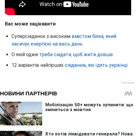
Вас може зацікавити
Суперсніданок з високим
вмістом білка, який
насичує енергією на весь день
О якій одині
треба снідати, щоб жити довше
12 варіантів найгірших
сніданків, які їдять українці