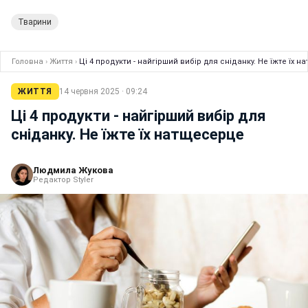
Тварини
Головна
›
Життя
›
Ці 4 продукти - найгірший вибір для сніданку. Не їжте їх 
ЖИТТЯ
14 червня 2025 · 09:24
Ці 4 продукти - найгірший вибір для
сніданку. Не їжте їх натщесерце
Людмила Жукова
Редактор Styler