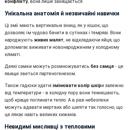
конфлікту
, вона лише захищається.
Унікальна анатомія й незвичайні навички
Ці змії мають вертикальні зіниці, як у кішок, що
дозволяє їм чудово бачити в сутінках і темряві. Вони
народжують
живих малят
, не відкладаючи яйця, що
допомагає виживати новонародженим у холодному
кліматі.
Деякі самки можуть розмножуватись
без самця
- це
явище зветься партеногенезом.
Також гадюки здатні
змінювати колір шкір
и залежно
від температури - в холодну пору вони темнішають,
щоб краще поглинати тепло. А в разі небезпеки
можуть вдавати мертвих або шипіти так голосно, що
це лякає навіть великих хижаків.
Невидимі мисливці з тепловими