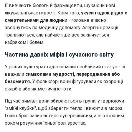
Її вивчають біологи й фармацевти, шукаючи нові
лікувальні властивості. Крім того,
укуси гадюк рідко є
смертельними для людин
и - головне вчасно
звернутись по медичну допомогу. Алергічні реакції
трапляються, але найчастіше все закінчується
набряком і болем.
Частина давніх міфів і сучасного світу
У різних культурах гадюки мали особливий статус - їх
вважали
символами мудрості, переродження або
безсмертя.
У фольклорі вони фігурували як охоронці
скарбів або як містичні істоти.
Під час зимівлі вони збираються в групи, утворюючи
"зміїні клубки", щоб зберегти тепло і вижити в мороз.
Їхній образ залишається суперечливим, але з кожним
роком розуміння їхньої ролі зростає.