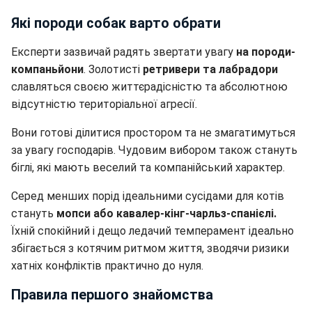
Які породи собак варто обрати
Експерти зазвичай радять звертати увагу
на породи-
компаньйони
. Золотисті
ретривери та лабрадори
славляться своєю життєрадісністю та абсолютною
відсутністю територіальної агресії.
Вони готові ділитися простором та не змагатимуться
за увагу господарів. Чудовим вибором також стануть
біглі, які мають веселий та компанійський характер.
Серед менших порід ідеальними сусідами для котів
стануть
мопси або кавалер-кінг-чарльз-спанієлі.
Їхній спокійний і дещо ледачий темперамент ідеально
збігається з котячим ритмом життя, зводячи ризики
хатніх конфліктів практично до нуля.
Правила першого знайомства