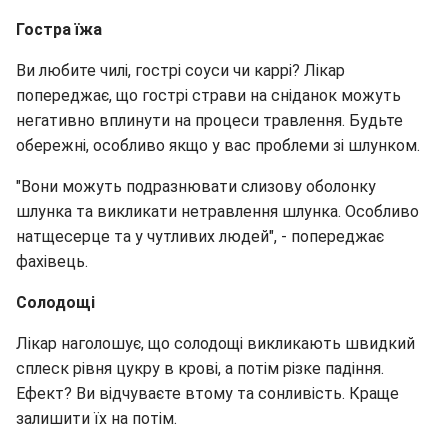
Гостра їжа
Ви любите чилі, гострі соуси чи каррі? Лікар
попереджає, що гострі страви на сніданок можуть
негативно вплинути на процеси травлення. Будьте
обережні, особливо якщо у вас проблеми зі шлунком.
"Вони можуть подразнювати слизову оболонку
шлунка та викликати нетравлення шлунка. Особливо
натщесерце та у чутливих людей", - попереджає
фахівець.
Солодощі
Лікар наголошує, що солодощі викликають швидкий
сплеск рівня цукру в крові, а потім різке падіння.
Ефект? Ви відчуваєте втому та сонливість. Краще
залишити їх на потім.