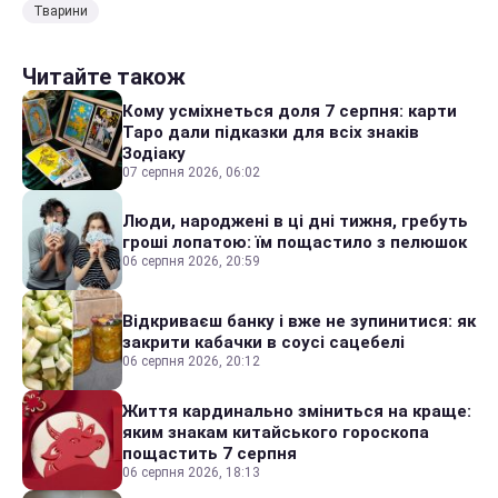
Тварини
Читайте також
Кому усміхнеться доля 7 серпня: карти
Таро дали підказки для всіх знаків
Зодіаку
07 серпня 2026, 06:02
Люди, народжені в ці дні тижня, гребуть
гроші лопатою: їм пощастило з пелюшок
06 серпня 2026, 20:59
Відкриваєш банку і вже не зупинитися: як
закрити кабачки в соусі сацебелі
06 серпня 2026, 20:12
Життя кардинально зміниться на краще:
яким знакам китайського гороскопа
пощастить 7 серпня
06 серпня 2026, 18:13