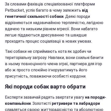
За словами фахівців спеціалізованої платформи
Petbucket, успіх багато в чому залежить
від
генетичної схильності собаки
. Деякі породи
відрізняються надзвичайною терплячістю, лагідною
вдачею та низьким рівнем агресії. Вони набагато
легше піддаються дресуванню та швидше
проходять процес соціалізації в нових умовах.
Такі собаки не сприймають кота як здобич чи
територіальну загрозу. Навпаки, вони схильні бачити
в ньому повноцінного члена зграї, партнера для ігор
або ж просто спокійно ігноруватимуть його
присутність, поважаючи особисті кордони.
Які породи собак варто обрати
Експерти зазвичай радять звертати увагу
на породи-
компаньйони
. Золотисті
ретривери та лабрадори
славляться своєю життєрадісністю та абсолютною