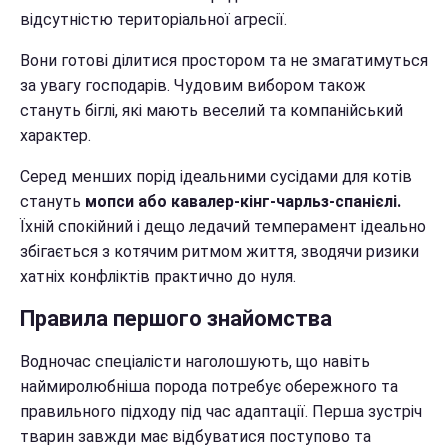
відсутністю територіальної агресії.
Вони готові ділитися простором та не змагатимуться
за увагу господарів. Чудовим вибором також
стануть біглі, які мають веселий та компанійський
характер.
Серед менших порід ідеальними сусідами для котів
стануть
мопси або кавалер-кінг-чарльз-спанієлі.
Їхній спокійний і дещо ледачий темперамент ідеально
збігається з котячим ритмом життя, зводячи ризики
хатніх конфліктів практично до нуля.
Правила першого знайомства
Водночас спеціалісти наголошують, що навіть
наймиролюбніша порода потребує обережного та
правильного підходу під час адаптації. Перша зустріч
тварин завжди має відбуватися поступово та