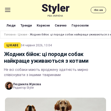
rbc.ua
Люди
Тренди
Корисне
Смачно
Гороскопи
Головна
›
Цікаве
›
Жодних бійок: ці породи собак найкраще уживаються з 
ЦІКАВЕ
04 червня 2026, 13:04
Жодних бійок: ці породи собак
найкраще уживаються з котами
Не всі собаки мають вроджену здатність мирно
співіснувати з іншими тваринами
Людмила Жукова
Редактор Styler