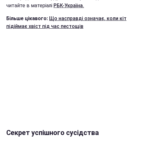
читайте в матеріалі
РБК-Україна.
Більше цікавого:
Що насправді означає, коли кіт
підіймає хвіст під час пестощів
Секрет успішного сусідства