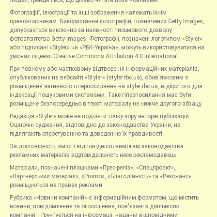
людей, тренди і все, що цікаво читати поза новинами.
Фотографії, ілюстрації та інші зображення належать їхнім
правовласникам. Використання фотографій, позначених Getty Images,
допускається виключно за наявності письмового дозволу
фотоагентства Getty Images. Фотографії, позначені логотипом «Styler»
або підписані «Styler» чи «РБК-Україна», можуть використовуватися на
умовах ліцензії Creative Commons Attribution 4.0 International.
При повному або частковому відтворенні інформаційних матеріалів,
опублікованих на вебсайті «Styler» (styler.rbc.ua), обов'язковим є
розміщення активного гіперпосилання на styler.rbc.ua, відкритого для
індексації пошуковими системами. Таке гіперпосилання має бути
розміщене безпосередньо в тексті матеріалу не нижче другого абзацу.
Редакція «Styler» може не поділяти точку зору авторів публікацій.
Оціночні судження, відповідно до законодавства України, не
підлягають спростуванню та доведенню їх правдивості.
За достовірність, зміст і відповідність вимогам законодавства
рекламних матеріалів відповідальність несе рекламодавець.
Матеріали, позначені плашками «Прес-реліз», «Спецпроєкт»,
«Партнерський матеріал», «Promo», «Благодійність» та «Резонанс»,
розміщуються на правах реклами.
Рубрика «Новини компаній» є інформаційним форматом, що містить
новини, повідомлення та оголошення, пов'язані з діяльністю
компаній, і ґрунтується на інформації, наданій відповідними