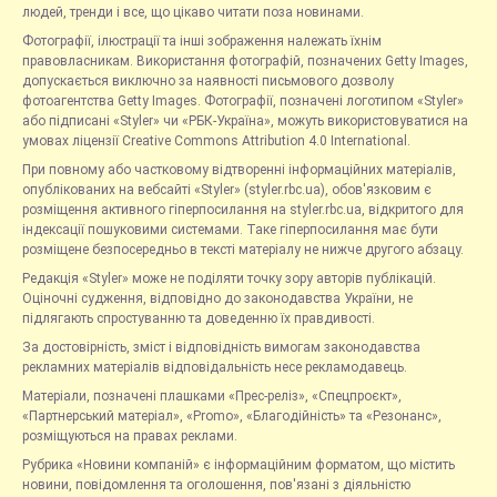
людей, тренди і все, що цікаво читати поза новинами.
Фотографії, ілюстрації та інші зображення належать їхнім
правовласникам. Використання фотографій, позначених Getty Images,
допускається виключно за наявності письмового дозволу
фотоагентства Getty Images. Фотографії, позначені логотипом «Styler»
або підписані «Styler» чи «РБК-Україна», можуть використовуватися на
умовах ліцензії Creative Commons Attribution 4.0 International.
При повному або частковому відтворенні інформаційних матеріалів,
опублікованих на вебсайті «Styler» (styler.rbc.ua), обов'язковим є
розміщення активного гіперпосилання на styler.rbc.ua, відкритого для
індексації пошуковими системами. Таке гіперпосилання має бути
розміщене безпосередньо в тексті матеріалу не нижче другого абзацу.
Редакція «Styler» може не поділяти точку зору авторів публікацій.
Оціночні судження, відповідно до законодавства України, не
підлягають спростуванню та доведенню їх правдивості.
За достовірність, зміст і відповідність вимогам законодавства
рекламних матеріалів відповідальність несе рекламодавець.
Матеріали, позначені плашками «Прес-реліз», «Спецпроєкт»,
«Партнерський матеріал», «Promo», «Благодійність» та «Резонанс»,
розміщуються на правах реклами.
Рубрика «Новини компаній» є інформаційним форматом, що містить
новини, повідомлення та оголошення, пов'язані з діяльністю