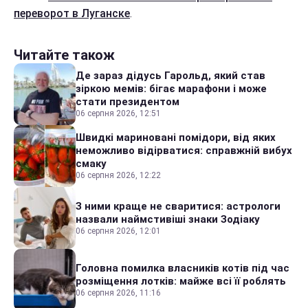
переворот в Луганске
.
Читайте також
Де зараз дідусь Гарольд, який став
зіркою мемів: бігає марафони і може
стати президентом
06 серпня 2026, 12:51
Швидкі мариновані помідори, від яких
неможливо відірватися: справжній вибух
смаку
06 серпня 2026, 12:22
З ними краще не сваритися: астрологи
назвали наймстивіші знаки Зодіаку
06 серпня 2026, 12:01
Головна помилка власників котів під час
розміщення лотків: майже всі її роблять
06 серпня 2026, 11:16