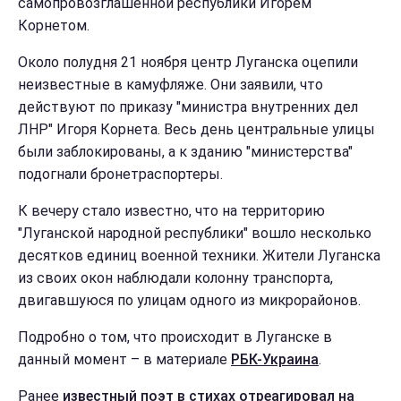
самопровозглашенной республики Игорем
Корнетом.
Около полудня 21 ноября центр Луганска оцепили
неизвестные в камуфляже. Они заявили, что
действуют по приказу "министра внутренних дел
ЛНР" Игоря Корнета. Весь день центральные улицы
были заблокированы, а к зданию "министерства"
подогнали бронетраспортеры.
К вечеру стало известно, что на территорию
"Луганской народной республики" вошло несколько
десятков единиц военной техники. Жители Луганска
из своих окон наблюдали колонну транспорта,
двигавшуюся по улицам одного из микрорайонов.
Подробно о том, что происходит в Луганске в
данный момент – в материале
РБК-Украина
.
Ранее
известный поэт в стихах отреагировал на