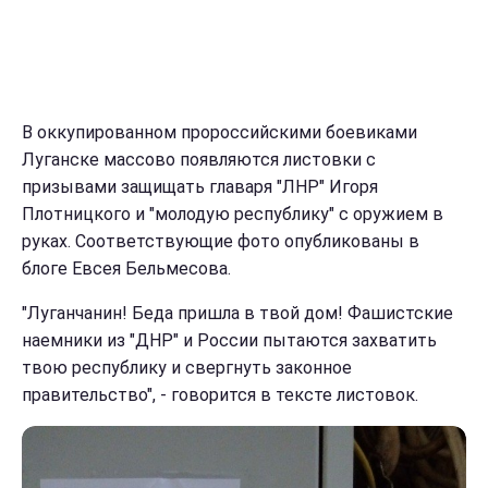
В оккупированном пророссийскими боевиками
Луганске массово появляются листовки с
призывами защищать главаря "ЛНР" Игоря
Плотницкого и "молодую республику" с оружием в
руках. Соответствующие фото опубликованы в
блоге Eвceя Бeльмecoва.
"Луганчанин! Беда пришла в твой дом! Фашистские
наемники из "ДНР" и России пытаются захватить
твою республику и свергнуть законное
правительство", - говорится в тексте листовок.