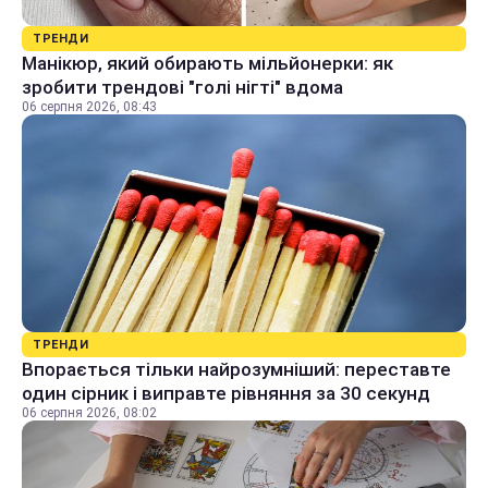
ТРЕНДИ
Манікюр, який обирають мільйонерки: як
зробити трендові "голі нігті" вдома
06 серпня 2026, 08:43
ТРЕНДИ
Впорається тільки найрозумніший: переставте
один сірник і виправте рівняння за 30 секунд
06 серпня 2026, 08:02