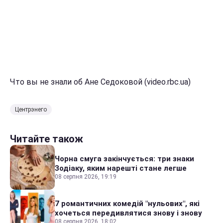
Что вы не знали об Ане Седоковой (video.rbc.ua)
Центрэнего
Читайте також
Чорна смуга закінчується: три знаки
Зодіаку, яким нарешті стане легше
08 серпня 2026, 19:19
7 романтичних комедій "нульових", які
хочеться передивлятися знову і знову
08 серпня 2026, 18:02