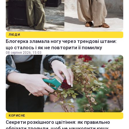
ЛЮДИ
Блогерка зламала ногу через трендові штани:
що сталось і як не повторити її помилку
08 серпня 2026, 15:03
КОРИСНЕ
Секрети розкішного цвітіння: як правильно
обрізати троянди, щоб не нашкодити кущу