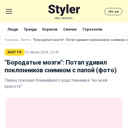
rbc.ua
Люди
Тренди
Корисне
Смачно
Гороскопи
Головна
›
Життя
›
"Бородатые мозги": Потап удивил поклонников снимком с
ЖИТТЯ
15 липня 2018, 15:47
"Бородатые мозги": Потап удивил
поклонников снимком с папой (фото)
Певец показал ближайшего родственника "во всей
красоте"