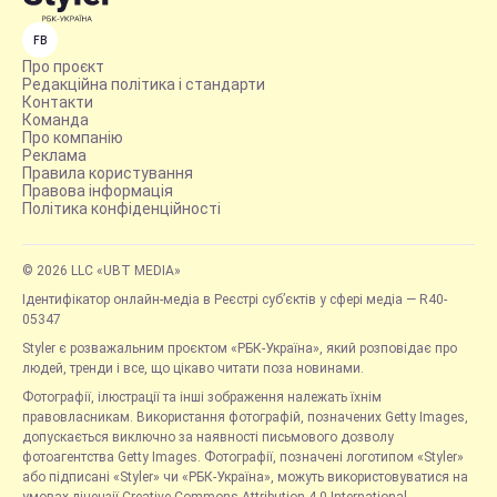
FB
Про проєкт
Редакційна політика і стандарти
Контакти
Команда
Про компанію
Реклама
Правила користування
Правова інформація
Політика конфіденційності
© 2026 LLC «UBT MEDIA»
Ідентифікатор онлайн-медіа в Реєстрі суб’єктів у сфері медіа — R40-
05347
Styler є розважальним проєктом «РБК-Україна», який розповідає про
людей, тренди і все, що цікаво читати поза новинами.
Фотографії, ілюстрації та інші зображення належать їхнім
правовласникам. Використання фотографій, позначених Getty Images,
допускається виключно за наявності письмового дозволу
фотоагентства Getty Images. Фотографії, позначені логотипом «Styler»
або підписані «Styler» чи «РБК-Україна», можуть використовуватися на