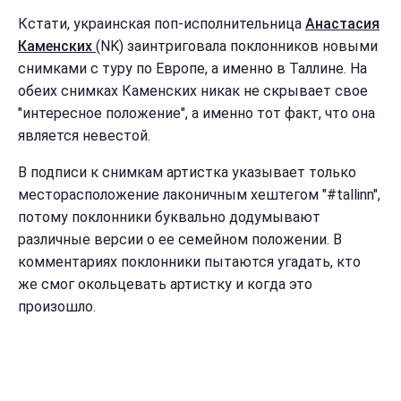
Кстати, украинская поп-исполнительница
Анастасия
Каменских
(NK) заинтриговала поклонников новыми
снимками с туру по Европе, а именно в Таллине. На
обеих снимках Каменских никак не скрывает свое
"интересное положение", а именно тот факт, что она
является невестой.
В подписи к снимкам артистка указывает только
месторасположение лаконичным хештегом "#tallinn",
потому поклонники буквально додумывают
различные версии о ее семейном положении. В
комментариях поклонники пытаются угадать, кто
же смог окольцевать артистку и когда это
произошло.