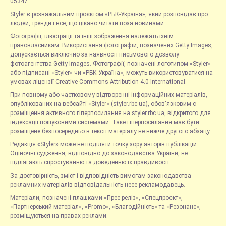
05347
Styler є розважальним проєктом «РБК-Україна», який розповідає про
людей, тренди і все, що цікаво читати поза новинами.
Фотографії, ілюстрації та інші зображення належать їхнім
правовласникам. Використання фотографій, позначених Getty Images,
допускається виключно за наявності письмового дозволу
фотоагентства Getty Images. Фотографії, позначені логотипом «Styler»
або підписані «Styler» чи «РБК-Україна», можуть використовуватися на
умовах ліцензії Creative Commons Attribution 4.0 International.
При повному або частковому відтворенні інформаційних матеріалів,
опублікованих на вебсайті «Styler» (styler.rbc.ua), обов'язковим є
розміщення активного гіперпосилання на styler.rbc.ua, відкритого для
індексації пошуковими системами. Таке гіперпосилання має бути
розміщене безпосередньо в тексті матеріалу не нижче другого абзацу.
Редакція «Styler» може не поділяти точку зору авторів публікацій.
Оціночні судження, відповідно до законодавства України, не
підлягають спростуванню та доведенню їх правдивості.
За достовірність, зміст і відповідність вимогам законодавства
рекламних матеріалів відповідальність несе рекламодавець.
Матеріали, позначені плашками «Прес-реліз», «Спецпроєкт»,
«Партнерський матеріал», «Promo», «Благодійність» та «Резонанс»,
розміщуються на правах реклами.