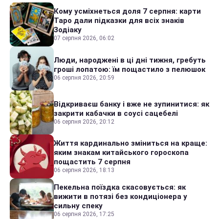
Кому усміхнеться доля 7 серпня: карти
Таро дали підказки для всіх знаків
Зодіаку
07 серпня 2026, 06:02
Люди, народжені в ці дні тижня, гребуть
гроші лопатою: їм пощастило з пелюшок
06 серпня 2026, 20:59
Відкриваєш банку і вже не зупинитися: як
закрити кабачки в соусі сацебелі
06 серпня 2026, 20:12
Життя кардинально зміниться на краще:
яким знакам китайського гороскопа
пощастить 7 серпня
06 серпня 2026, 18:13
Пекельна поїздка скасовується: як
вижити в потязі без кондиціонера у
сильну спеку
06 серпня 2026, 17:25