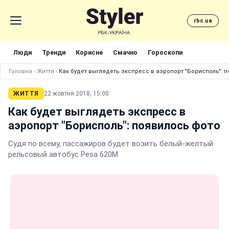
rbc.ua
Люди
Тренди
Корисне
Смачно
Гороскопи
Головна
›
Життя
›
Как будет выглядеть экспресс в аэропорт "Борисполь": 
ЖИТТЯ
22 жовтня 2018, 15:00
Как будет выглядеть экспресс в
аэропорт "Борисполь": появилось фото
Судя по всему, пассажиров будет возить белый-желтый
рельсовый автобус Pesa 620М