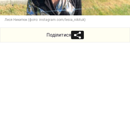
Леся Никитюк (фото: instagram.com/lesia_nikituk)
Поділитися