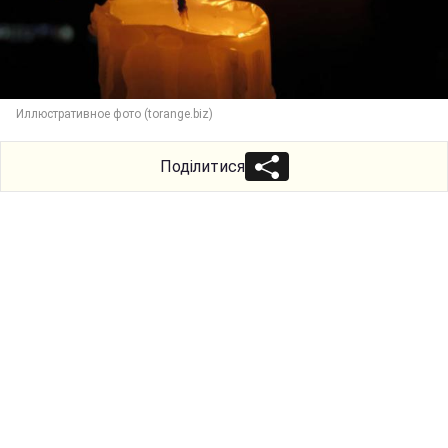
Иллюстративное фото (torange.biz)
Поділитися