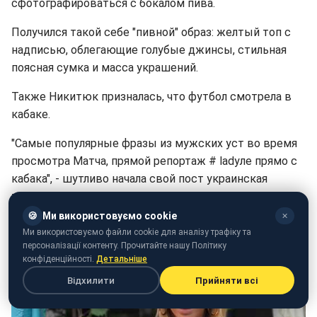
сфотографироваться с бокалом пива.
Получился такой себе "пивной" образ: желтый топ с
надписью, облегающие голубые джинсы, стильная
поясная сумка и масса украшений.
Также Никитюк призналась, что футбол смотрела в
кабаке.
"Самые популярные фразы из мужских уст во время
просмотра Матча, прямой репортаж # ladyле прямо с
кабака", - шутливо начала свой пост украинская
телеведущая.
🍪
Ми використовуємо cookie
✕
Ми використовуємо файли cookie для аналізу трафіку та
персоналізації контенту. Прочитайте нашу Політику
конфіденційності.
Детальніше
Відхилити
Прийняти всі