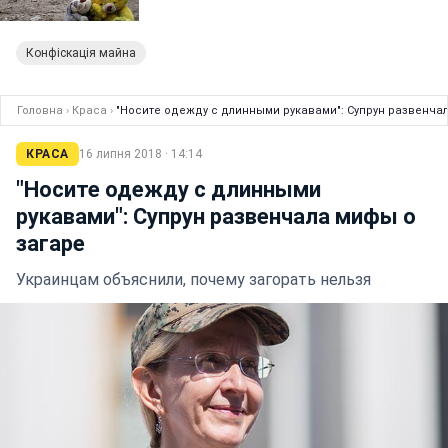
Конфіскація майна
Головна
›
Краса
›
"Носите одежду с длинными рукавами": Супрун развенча
КРАСА
16 липня 2018 · 14:14
"Носите одежду с длинными
рукавами": Супрун развенчала мифы о
загаре
Украинцам объяснили, почему загорать нельзя