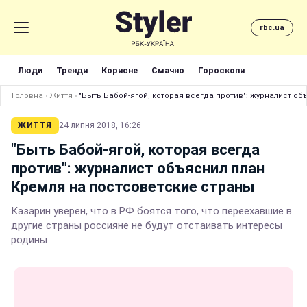
rbc.ua
Люди
Тренди
Корисне
Смачно
Гороскопи
Головна
›
Життя
›
"Быть Бабой-ягой, которая всегда против": журналист о
ЖИТТЯ
24 липня 2018, 16:26
"Быть Бабой-ягой, которая всегда
против": журналист объяснил план
Кремля на постсоветские страны
Казарин уверен, что в РФ боятся того, что переехавшие в
другие страны россияне не будут отстаивать интересы
родины