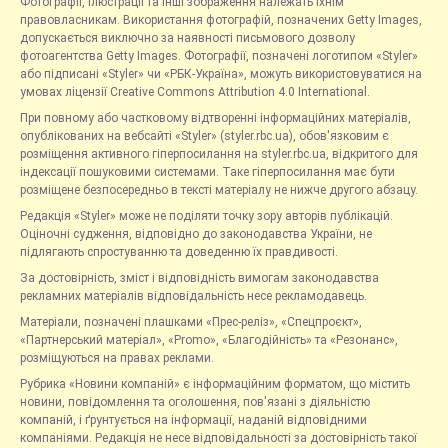
Фотографії, ілюстрації та інші зображення належать їхнім
правовласникам. Використання фотографій, позначених Getty Images,
допускається виключно за наявності письмового дозволу
фотоагентства Getty Images. Фотографії, позначені логотипом «Styler»
або підписані «Styler» чи «РБК-Україна», можуть використовуватися на
умовах ліцензії Creative Commons Attribution 4.0 International.
При повному або частковому відтворенні інформаційних матеріалів,
опублікованих на вебсайті «Styler» (styler.rbc.ua), обов'язковим є
розміщення активного гіперпосилання на styler.rbc.ua, відкритого для
індексації пошуковими системами. Таке гіперпосилання має бути
розміщене безпосередньо в тексті матеріалу не нижче другого абзацу.
Редакція «Styler» може не поділяти точку зору авторів публікацій.
Оціночні судження, відповідно до законодавства України, не
підлягають спростуванню та доведенню їх правдивості.
За достовірність, зміст і відповідність вимогам законодавства
рекламних матеріалів відповідальність несе рекламодавець.
Матеріали, позначені плашками «Прес-реліз», «Спецпроєкт»,
«Партнерський матеріал», «Promo», «Благодійність» та «Резонанс»,
розміщуються на правах реклами.
Рубрика «Новини компаній» є інформаційним форматом, що містить
новини, повідомлення та оголошення, пов'язані з діяльністю
компаній, і ґрунтується на інформації, наданій відповідними
компаніями. Редакція не несе відповідальності за достовірність такої