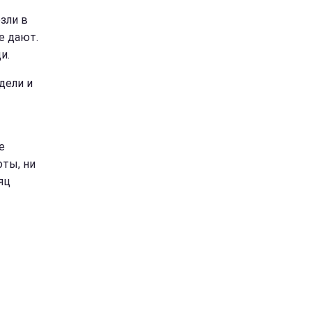
зли в
е дают.
и.
дели и
е
оты, ни
яц