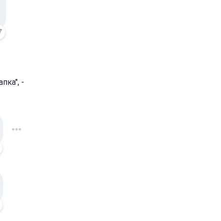
пка", -