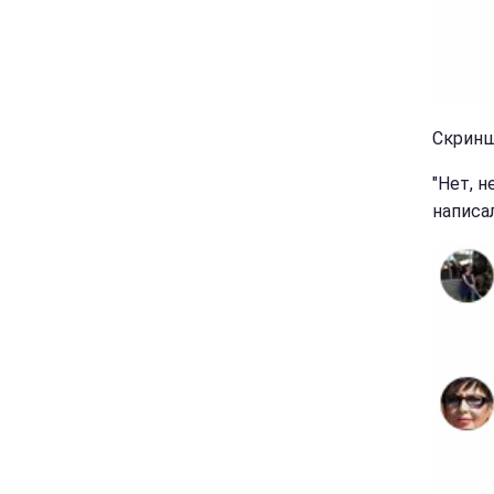
Скринш
"Нет, н
написа