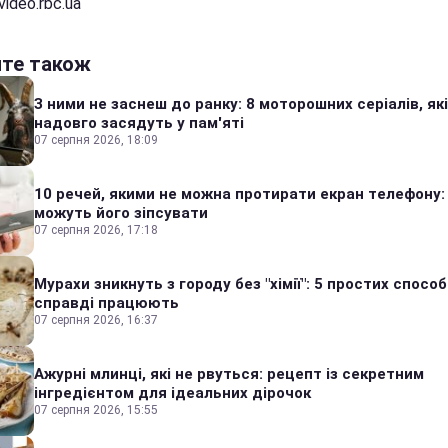
video.rbc.ua
йте також
З ними не заснеш до ранку: 8 моторошних серіалів, які
надовго засядуть у пам'яті
07 серпня 2026, 18:09
10 речей, якими не можна протирати екран телефону:
можуть його зіпсувати
07 серпня 2026, 17:18
Мурахи зникнуть з городу без "хімії": 5 простих способі
справді працюють
07 серпня 2026, 16:37
Ажурні млинці, які не рвуться: рецепт із секретним
інгредієнтом для ідеальних дірочок
07 серпня 2026, 15:55