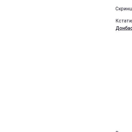
Скринш
Кстати
Донбас