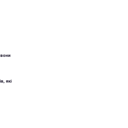
 вони
в, які