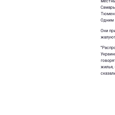
местны
Самары
Тюмень.
Одним м
Они пр
жалуют
"Распр
Украин
говорят
жилья,
сказали