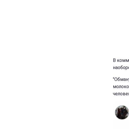
В комм
наоборо
"Обман
молоко
челове