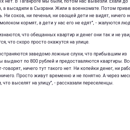
х нет. В Таганроге мы были, потом нас вывезли. Ехали до
, а высадили в Сызрани. Жили в военкомате. Потом приве
 Ни соков, ни печенья, ни овощей дети не видят, ничего н
олоком кормят, а дети у нас его не едят", - жалуются люд
изнаются, что обещанных квартир и денег они так и не уви
ся, что скоро просто окажутся на улице.
остраняются заведомо ложные слухи, что прибывшим из
ы выдают по 800 рублей и предоставляются квартиры. Вс
-говорят, ничего тут такого нет. Ни копейки денег, ни раб
 ничего. Просто живут временно и не понятно. А через мес
, что выселят на улицу", - рассказали переселенцы.