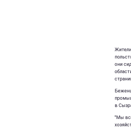
Жители
польст
они си
област
страни
Беженц
промы
в Сызр
"Мы вс
хозяйс