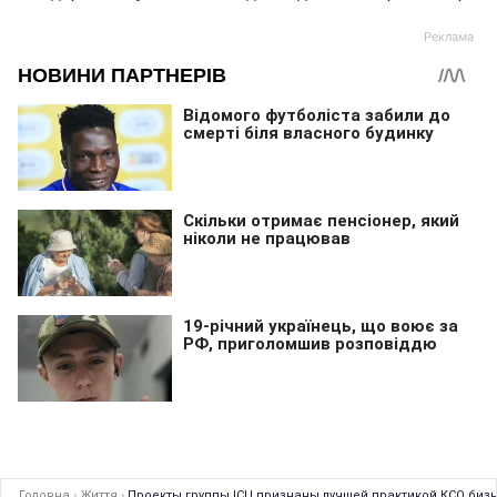
Головна
›
Життя
›
Проекты группы ICU признаны лучшей практикой КСО бизне