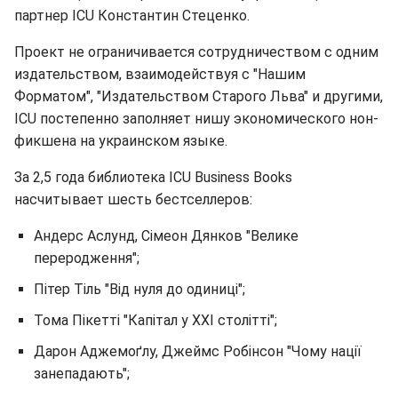
партнер ICU Константин Стеценко.
Проект не ограничивается сотрудничеством с одним
издательством, взаимодействуя с "Нашим
Форматом", "Издательством Старого Льва" и другими,
ICU постепенно заполняет нишу экономического нон-
фикшена на украинском языке.
За 2,5 года библиотека ICU Business Books
насчитывает шесть бестселлеров:
Андерс Аслунд, Сімеон Дянков "Велике
переродження";
Пітер Тіль "Від нуля до одиниці";
Тома Пікетті "Капітал у XXI столітті";
Дарон Аджемоґлу, Джеймс Робінсон "Чому нації
занепадають";