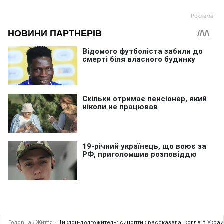
Головна
›
Життя
›
Циклон-долгожитель: синоптик рассказала, когда в Укра