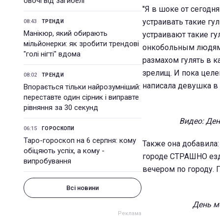
овочі від загибелі
"Я в шоке от сегодн
устраивать такие гу
08:43
ТРЕНДИ
Манікюр, який обирають
устраивают такие гу
мільйонерки: як зробити трендові
онкобольным людям,
"голі нігті" вдома
размахом гулять в к
зрелищ. И пока целев
08:02
ТРЕНДИ
написала девушка в
Впорається тільки найрозумніший:
переставте один сірник і виправте
рівняння за 30 секунд
Видео: Ден
06:15
ГОРОСКОПИ
Таро-гороскоп на 6 серпня: кому
Также она добавила:
обіцяють успіх, а кому -
городе СТРАШНО езд
випробування
вечером по городу. 
Всі новини
День м