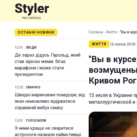
Головна
›
Життя
›
"Вы в кур
ОСТАННІ НОВИНИ
16 липня 2018 ·
ЖИТТЯ
12:51
ЛЮДИ
Де зараз дідусь Гарольд, який
"Вы в курсе
став зіркою мемів: бігає
возмущены 
марафони і може стати
президентом
Кривом Рог
12:22
СМАЧНО
Швидкі мариновані помідори, від
15 июля в Украине 
яких неможливо відірватися:
металлургической 
справжній вибух смаку
12:01
ГОРОСКОПИ
З ними краще не сваритися:
астрологи назвали наймстивіші