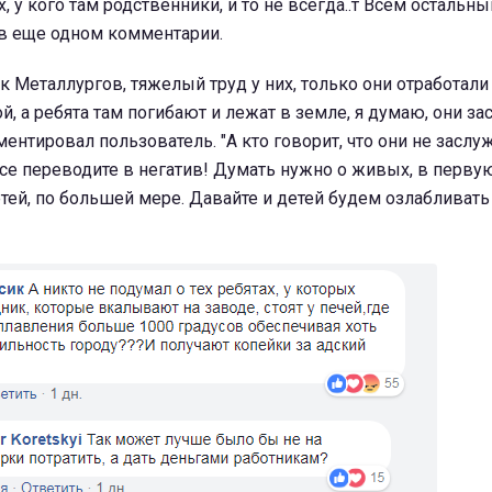
х, у кого там родственники, и то не всегда..т Всем остальн
ся в еще одном комментарии.
к Металлургов, тяжелый труд у них, только они отработали
й, а ребята там погибают и лежат в земле, я думаю, они з
ментировал пользователь. "А кто говорит, что они не засл
е переводите в негатив! Думать нужно о живых, в перву
ей, по большей мере. Давайте и детей будем озлабливать с 