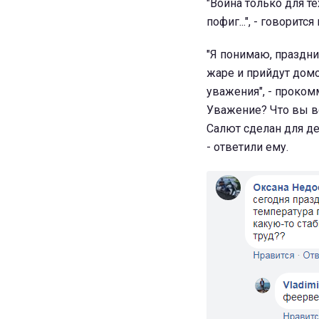
"Война только для те
пофиг...", - говорит
"Я понимаю, праздни
жаре и прийдут домо
уважения", - проком
Уважение? Что вы вс
Салют сделан для дет
- ответили ему.