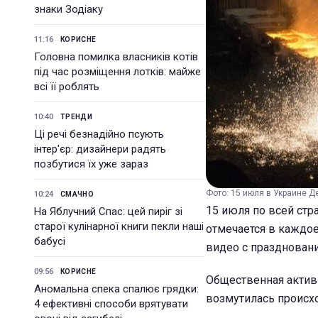
знаки Зодіаку
11:16
КОРИСНЕ
Головна помилка власників котів
під час розміщення лотків: майже
всі її роблять
10:40
ТРЕНДИ
Ці речі безнадійно псують
інтер'єр: дизайнери радять
позбутися їх уже зараз
Фото: 15 июля в Украине Де
10:24
СМАЧНО
15 июля по всей ст
На Яблучний Спас: цей пиріг зі
старої кулінарної книги пекли наші
отмечается в каждое
бабусі
видео с праздновани
09:56
КОРИСНЕ
Общественная активи
Аномальна спека спалює грядки:
возмутилась происх
4 ефективні способи врятувати