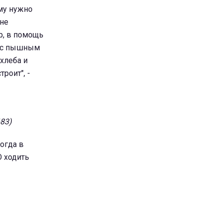
ему нужно
 не
р, в помощь
о с пышным
хлеба и
троит", -
83)
когда в
 ходить