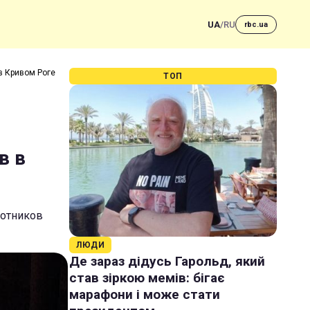
UA
/
RU
rbc.ua
в Кривом Роге
ТОП
в в
ботников
ЛЮДИ
Де зараз дідусь Гарольд, який
став зіркою мемів: бігає
марафони і може стати