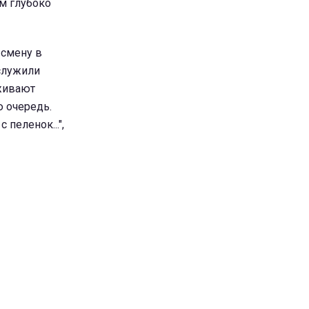
ым глубоко
 смену в
аслужили
уживают
ю очередь.
пеленок...",