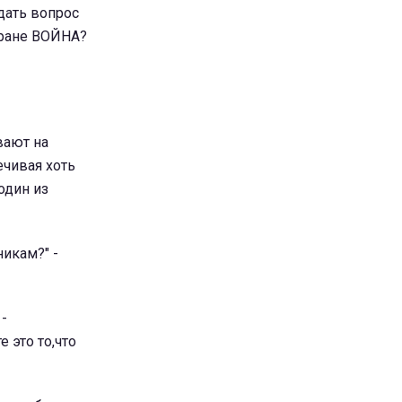
дать вопрос
тране ВОЙНА?
вают на
ечивая хоть
один из
никам?" -
 -
 это то,что