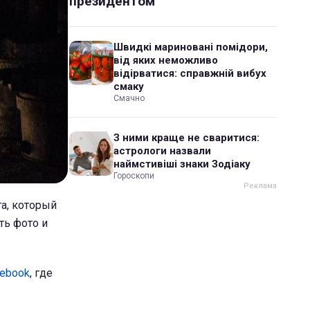
президентом
Швидкі мариновані помідори,
від яких неможливо
відірватися: справжній вибух
смаку
Смачно
З ними краще не сваритися:
астрологи назвали
наймстивіші знаки Зодіаку
Гороскопи
а, который
ть фото и
ebook
, где