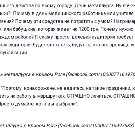
яшнего действа по всему городу. День металлурга. Ну поч
льки?! Почему в день медицинского работника или учителя
ляния? Почему эти средства не потратить с умом? Наприме
 или бабушкие, которая живет на 1200 грн. Почему нужн
аждом районе? Я скажу просто: целевая аудитория требует 
ая аудитория будет это хотеть, будут те, кто это зрелище ус
 публикации.
ь металлурга в Кривом Роге (facebook.com/1000077164976
 "Поэтому, криворожане, не ведитесь на такие праздники, 
ить на работу в маршрутках, СТРАШНО лечиться, СТРАШНО
Просто думайте, кого вы выбрали".
еталлурга в Кривом Роге (facebook.com/100007716497683)