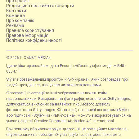
Про проєкт
Редакційна політика і стандарти
Контакти
Команда
Про компанію
Реклама
Правила користування
Правова інформація
Політика конфіденційності
© 2026 LLC «UBT MEDIA»
Ідентифікатор онлайн-медіа в Реєстрі суб’єктів у сфері медіа — R40-
05347
Styler є розважальним проєктом «РБК-Україна», який розповідає про
людей, тренди і все, що цікаво читати поза новинами.
Фотографії, ілюстрації та інші зображення належать їхнім
правовласникам. Використання фотографій, позначених Getty Images,
допускається виключно за наявності письмового дозволу
фотоагентства Getty Images. Фотографії, позначені логотипом «Styler»
або підписані «Styler» чи «РБК-Україна», можуть використовуватися на
умовах ліцензії Creative Commons Attribution 4.0 International.
При повному або частковому відтворенні інформаційних матеріалів,
опублікованих на вебсайті «Styler» (styler.rbc.ua), обов'язковим є