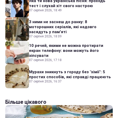
Яка ти нова українська пісня: проходь
тест і слухай хіт свого настрою
07 серпня 2026, 18:49
З ними не заснеш до ранку: 8
моторошних серіалів, які надовго
засядуть у пам'яті
07 серпня 2026, 18:09
10 речей, якими не можна протирати
екран телефону: вони можуть його
зіпсувати
07 серпня 2026, 17:18
Мурахи зникнуть з городу без "хімії": 5
простих способів, які справді працюють
07 серпня 2026, 16:37
Більше цікавого