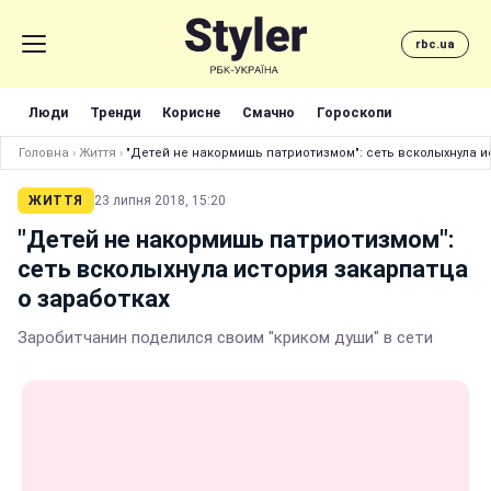
rbc.ua
Люди
Тренди
Корисне
Смачно
Гороскопи
Головна
›
Життя
›
"Детей не накормишь патриотизмом": сеть всколыхнула и
ЖИТТЯ
23 липня 2018, 15:20
"Детей не накормишь патриотизмом":
сеть всколыхнула история закарпатца
о заработках
Заробитчанин поделился своим "криком души" в сети