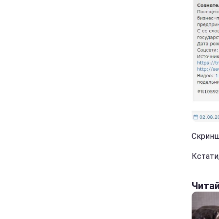
Скриншо
Кстати
Чита