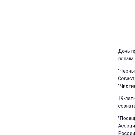
Дочь п
попала
"Черны
Севаст
"
Чисти
19-лет
сознат
"Посещ
Ассоци
России