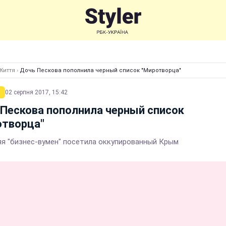
Життя
›
Дочь Пескова пополнила черный список "Миротворца"
02 серпня 2017, 15:42
Пескова пополнила черный список
отворца"
яя "бизнес-вумен" посетила оккупированный Крым