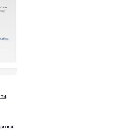
сти
.
лотків: