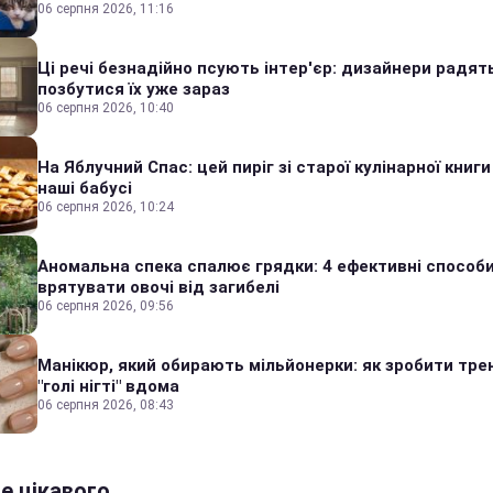
06 серпня 2026, 11:16
Ці речі безнадійно псують інтер'єр: дизайнери радят
позбутися їх уже зараз
06 серпня 2026, 10:40
На Яблучний Спас: цей пиріг зі старої кулінарної книги
наші бабусі
06 серпня 2026, 10:24
Аномальна спека спалює грядки: 4 ефективні способ
врятувати овочі від загибелі
06 серпня 2026, 09:56
Манікюр, який обирають мільйонерки: як зробити тре
"голі нігті" вдома
06 серпня 2026, 08:43
е цікавого