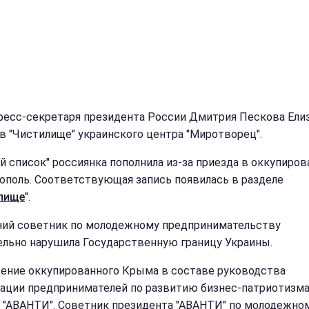
ресс-секретаря президента России Дмитрия Пескова Ели
 в "Чистилище" украинского центра "Миротворец".
й список" россиянка пополнила из-за приезда в оккупиро
ополь. Соответствующая запись появилась в разделе
лище
".
ний советник по молодежному предпринимательству
ельно нарушила Государственную границу Украины.
ение оккупированного Крыма в составе руководства
ации предпринимателей по развитию бизнес-патриотизма
 "АВАНТИ". Советник президента "АВАНТИ" по молодежно