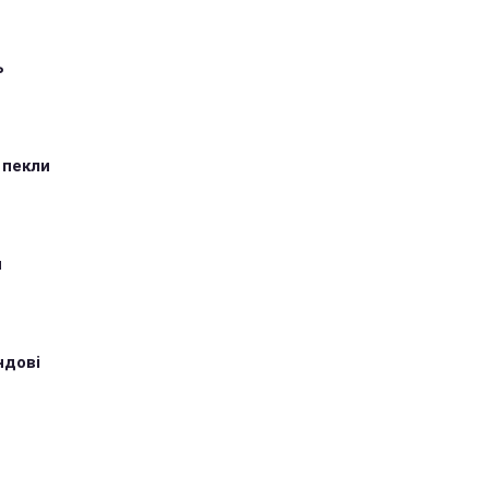
ь
 пекли
и
ндові