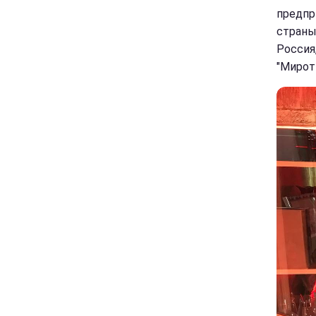
предпр
страны
Россия
"Мирот