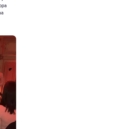
ора
ва